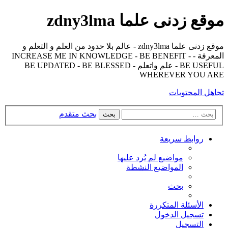
موقع زدنى علما zdny3lma
موقع زدنى علما zdny3lma - عالم بلا حدود من العلم و التعلم و
المعرفة - INCREASE ME IN KNOWLEDGE - BE BENEFIT -
BE USEFUL - علم واتعلم - BE UPDATED - BE BLESSED
WHEREVER YOU ARE
تجاهل المحتويات
بحث متقدم
بحث
روابط سريعة
مواضيع لم يُرد عليها
المواضيع النشطة
بحث
الأسئلة المتكررة
تسجيل الدخول
التسجيل