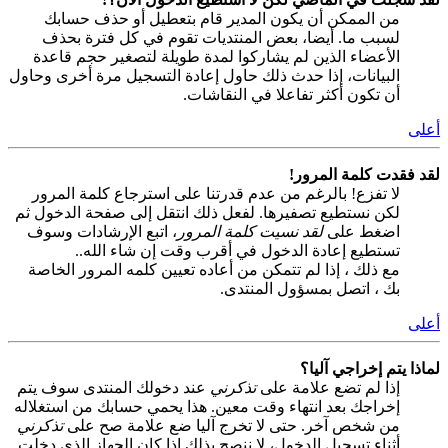
من الممكن أن يكون المدير قام بتعطيل أو حذف حسابك
لسبب ما. أيضا، بعض المنتديات تقوم في كل فترة بحذف
الأعضاء الذين لم يشاركوا لمدة طويلة لتصغير حجم قاعدة
البيانات، إذا حدث ذلك حاول إعادة التسجيل مرة أخرى وحاول
أن تكون أكثر تفاعلا في النقاشات.
أعلى
لقد فقدت كلمة المرور!
لا تفزع! بالرغم من عدم قدرتنا على استرجاع كلمة المرور
لكن نستطيع تصفيرها. لفعل ذلك انتقل إلى صفحة الدخول ثم
اضغط على
لقد نسيت كلمة المرور
، اتبع الإرشادات وسوف
تستطيع إعادة الدخول في أقرب وقت إن شاء الله..
مع ذلك ، إذا لم تتمكن من أعاده تعيين كلمه المرور الخاصة
بك ، اتصل بمسؤول المنتدى.
أعلى
لماذا يتم إخراجي آليا؟
إذا لم تضع علامة على
تذكرني
عند دخولك المنتدى سوف يتم
إخراجك بعد انتهاء وقت معين. هذا يحمي حسابك من استغلاله
من شخص آخر. حتى لا تخرج آليا ضع علامة صح على
تذكرني
أثناء تسجيل الدخول، لا ننصح بذلك إذا كان الجهاز الذي دخلت