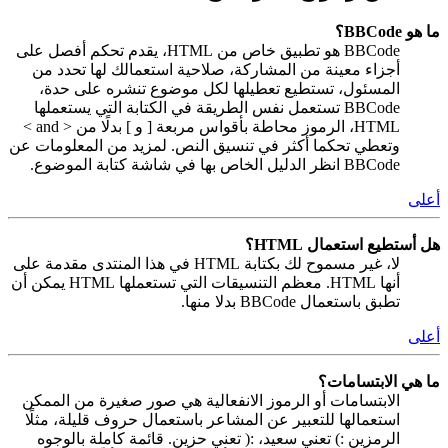
ما هو BBCode؟
BBCode هو تطبيق خاص من HTML، يقدم تحكم أفصل على
أجزاء معينة من المشاركة، صلاحية استعمالك لها تحدد من
المسئول، تستطيع تعطيلها لكل موضوع تنشره على حدة،
BBCode تستعمل نفس الطريقة في الكتابة التي يستعملها
HTML، الرموز محاطة بأقواس مربعة [ و ] بدلًا من < and >
وتعطي تحكما أكثر في تنسيق النص. لمزيد من المعلومات عن
BBCode انظر الدليل الخاص بها في شاشة كتابة الموضوع.
أعلى
هل أستطيع استعمال HTML؟
لا، غير مسموح لك بكتابة HTML في هذا المنتدى مقدمة على
أنها HTML. معظم التنسيقات التي تستعملها HTML يمكن أن
تطبق باستعمال BBCode بدلا منها.
أعلى
ما هي الابتسامات؟
الابتسامات أو الرموز الانفعالية هي صور صغيرة من الممكن
استعمالها للتعبير عن المشاعر باستعمال حروف قليلة، مثلًا
الرمزين :) تعني سعيد، :( تعني حزين. قائمة كاملة بالوجوه