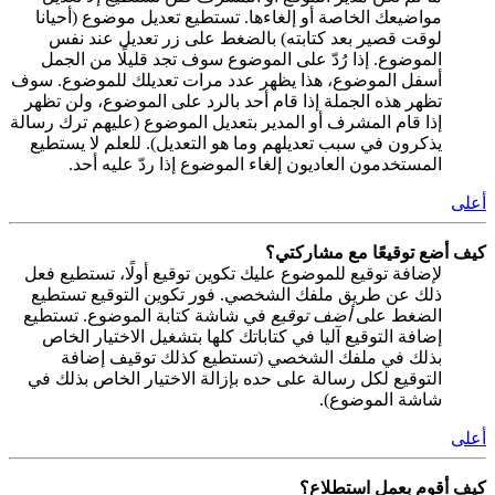
مواضيعك الخاصة أو إلغاءها. تستطيع تعديل موضوع (أحيانا
لوقت قصير بعد كتابته) بالضغط على زر تعديل عند نفس
الموضوع. إذا رُدّ على الموضوع سوف تجد قليلًا من الجمل
أسفل الموضوع، هذا يظهر عدد مرات تعديلك للموضوع. سوف
تظهر هذه الجملة إذا قام أحد بالرد على الموضوع، ولن تظهر
إذا قام المشرف أو المدير بتعديل الموضوع (عليهم ترك رسالة
يذكرون في سبب تعديلهم وما هو التعديل). للعلم لا يستطيع
المستخدمون العاديون إلغاء الموضوع إذا ردّ عليه أحد.
أعلى
كيف أضع توقيعًا مع مشاركتي؟
لإضافة توقيع للموضوع عليك تكوين توقيع أولًا، تستطيع فعل
ذلك عن طريق ملفك الشخصي. فور تكوين التوقيع تستطيع
الضغط على
أضف توقيع
في شاشة كتابة الموضوع. تستطيع
إضافة التوقيع آليا في كتاباتك كلها بتشغيل الاختيار الخاص
بذلك في ملفك الشخصي (تستطيع كذلك توقيف إضافة
التوقيع لكل رسالة على حده بإزالة الاختيار الخاص بذلك في
شاشة الموضوع).
أعلى
كيف أقوم بعمل استطلاع؟