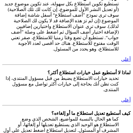
تستطيع تكوين استطلاع بكل سهولة، عند تكوين موضوع جديد
(أو تعديل النشر الأول للموضوع، إن كانت لك تلك الصلاحية)
سوف ترى نموذج ”أضف استطلاع“ أسفل شاشة إضافة
الموضوع (إن لم ترَ هذه الإضافة قد لا يكون لك الصلاحية
لذلك). سوف ترى عنوان الاستطلاع واختيارين إضافيين
(لإضافة اختيار أضف السؤال ثم اضغط على وصلة ”أضف
جواب“. تستطيع أن تضع وقتا زمنيا للاستطلاع، صفر تعني
الوقت مفتوح للاستطلاع. هناك حد أقصى لعدد الأجوبة
للاستطلاع، وهو يحدد من المسئول.
أعلى
لماذا لا أستطيع عمل خيارات استطلاع أكثر؟
تحديد خيارات الاستطلاع يضبط من قبل مسؤول المنتدى، إذا
كنت تظن أنك بحاجة إلى خيارات أكثر تواصل مع مسؤول
المنتدى.
أعلى
كيف أستطيع تعديل استطلاع ما أو إلغاءه؟
كما هو الحال بالنسبة للمواضيع، الشخص الذي وضع
الاستطلاع هو الوحيد الذي يستطيع تعديلها أو إلغائها، أو
المشرف أو المسئول. لتعديل استطلاع اضغط تعديل على أول