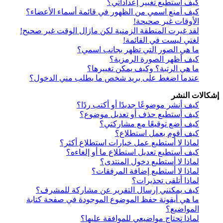
كيف أستطيع تغيير إعداداتي؟
كيف أمنع اسمي من الظهور في قائمة أسماء الأعضاء؟
الأوقات غير صحيحة!
لقد غيرت المنطقة الزمنية لكن مازال الوقت غير صحيح!
لغتي ليست في القائمة!
ما هي الصور التي تظهر بجانب اسمي؟
كيف أظهر الصورة الرمزية؟
ما هي الرتبة؟ وكيف يمكن تغييرها؟
عندما اضغط على بريد شخص ما يطلب مني الدخول؟
إشكالات النشر
كيف أنشر موضوعًا جديدًا أو أكتب ردًا؟
كيف أستطيع حذف أو تعديل موضوع؟
كيف أضع توقيعًا مع مشاركتي؟
كيف أقوم بعمل استطلاع؟
لماذا لا أستطيع عمل خيارات استطلاع أكثر؟
كيف أستطيع تعديل استطلاع ما أو إلغاءه؟
لماذا لا أستطيع دخول المنتدى؟
لماذا لا أستطيع إضافة المرفقات؟
لماذا أتلقى تحذيرات؟
كيف يمكنني إرسال التقرير عن مشاركة للمشرف؟
ما هي أيقونة حفظ الموضوع الموجودة في صفحة كتابة
المواضيع؟
لماذا تحتاج مواضيعي للموافقة عليها؟