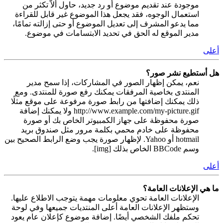
موجودة عند تقديم موضوع أو رد جديد، حاول ألاّ تكثر من
استعمال الوجوه، فقد يجعل هذا الموضوع غير قابل للقراءة
مما يدعو المشرف إلى تعديل الموضوع أو حتى إزالته تمامًا،
مدير الموقع له الحق في تحديد الابتسامات في موضوع.
أعلى
هل أستطيع نشر صور؟
نعم، يمكن إظهار الصور في المشاركات، إذا سمح مدير
المنتدى بخاصية المرفقات يمكنك رفع صورة للمنتدى. ومع
ذلك يمكنك إضافتها من رابط صورة مرفوعة على موقع مثلًا
http://www.example.com/my-picture.gif ولا يمكنك إضافة
صورة محفوظة على جهاز الكمبيوتر الخاص بك أو صورة
محفوظة على خادم محمي بكلمة مرور مثل صندوق بريد
hotmail أو Yahoo. لإظهار صورة يجب وضع الرابط الصحيح بين
وسم BBCode الخاص بذلك [img].
أعلى
ما هي الإعلانات العامة؟
الإعلانات العامة تحوي معلومات مهمة يتوجب الاطلاع عليها.
وستظهر الإعلانات العامة أعلى المنتديات جميعها وفي لوحة
تحكم ملفك الشخصي أيضًا. إضافة موضوع كإعلان عام يعود