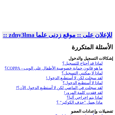
للإعلان على :: موقع زدنى علما zdny3lma ::
الأسئلة المتكررة
إشكالات التسجيل والدخول
لماذا قد أحتاج للتسجيل؟
ما هو قانون حماية خصوصية الأطفال على الويب - COPPA؟
لماذا لا يمكنني التسجيل؟
لقد سجلت لكن لا أستطيع الدخول!
لماذا لا أستطيع الدخول؟
لقد سجلت في الماضي لكن لا أستطيع الدخول الآن؟!
لقد فقدت كلمة المرور!
لماذا يتم إخراجي آليا؟
ماذا يعمل ”حذف الكوكيز“ ؟
تفضيلات وإعدادات العضو