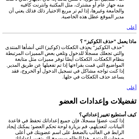
منه جهاز عام أو مشترك، مثل المكتبة وانترنت كافيه
والجامعة وغيرها، إذا لم تر مربع الاختيار ذلك فذلك يعني أن
مدير الموقع عطل هذه الخاصية.
أعلى
ماذا يعمل ”حذف الكوكيز“ ؟
”حذف الكوكيز“ يحذف الكعكات (كوكيز) التي أنشأها المنتدى
والتي تجعلك مسجلًا للدخول وتلغي بعض المميزات المرتبطة
بنظام الكعكات. الكعكات أيضًا توفر مميزات مثل متابعة
المواضيع التي قمت بقراءتها إذا تم تفعيلها عن طريق المدير.
إذا كنت تواجه مشاكل في تسجيل الدخول أو الخروج، فقد
يساعد حذف الكعكات في حلها.
أعلى
تفضيلات وإعدادات العضو
كيف أستطيع تغيير إعداداتي؟
إذا كنت عضوًا مسجلًا، فإن جميع إعداداتك تحفظ في قاعدة
البيانات. لتعديلهم، قم بزيارة لوحة تحكم العضو؛ يمكنك إيجاد
الرابط في الغالب بالضغط على اسم عضويتك في أعلى
صفحات المنتدى. هذا النظام سيسمح لك بتغيير إعداداتك