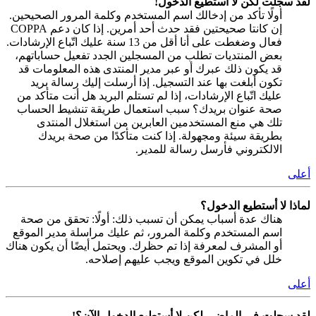
لقد سجلت لكن لا أستطيع الدخول!
أولًا تأكد من إدخالك اسم المستخدم وكلمة المرور الصحيحين.
إن كانتا صحيحتين فقد حدث أحد أمرين. إذا كان دعم COPPA
فعال وضغطت على أنا أقل من 13 سنة عليك اتّباع الإرشادات.
بعض المنتديات تطلب من المسجلين الجدد تفعيل حساباتهم،
قد يكون ذلك عبرك أو عبر مدير المنتدى هذه المعلومات قد
تكون أبلغت بها عند التسجيل. إذا أرسلت إليك رسالة بريد
عليك اتّباع الإرشادات، إذا لم تستلم البريد هل أنت متأكد من
صحة عنوان بريدك؟ سبب استعمال طريقة تنشيط الحساب
تلك هي منع المستخدمين العابرين من استغلال المنتدى
بطريقة سيئة ومجهولة. إذا كنت متأكدًا من صحة بريدك
الالكتروني فأرسل رسالة للمدير.
أعلى
لماذا لا أستطيع الدخول؟
هناك عدة أسباب يمكن أن تسبب ذلك: أولًا: تحقق من صحة
اسم المستخدم وكلمة المرور، ثم عليك مراسلة مدير الموقع
أو المشرف لمعرفة إذا تم حظرك. ويحتمل أيضًا أن يكون هناك
خلل في تكوين الموقع ويجب عليهم إصلاحه.
أعلى
لقد سجلت في الماضي لكن لا أستطيع الدخول الآن؟!