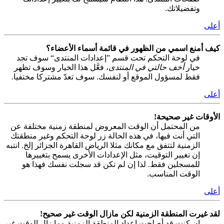
وتفضيلاتك.
أعلى
كيف أمنع اسمي من الظهور في قائمة أسماء الأعضاء؟
في لوحة التحكم تحت قسم ”إعدادات المنتدى“ سوف تجد
خيار
أخف حالتي في المنتدى
، فعَّل هذا الخيار وسوف تظهر
فقط لمسؤول الموقع أو لنفسك. سوف تعدّ مشتركا مختفيا.
أعلى
الأوقات غير صحيحة!
من المحتمل أن الوقت المعروض لمنطقة زمنية مختلفة عن
التي أنت فيها، في هذه الحالة زر لوحة التحكم وغير منطقتك
الزمنية لتتفق مع مكانك مثلا الرياض القاهرة الجزائر إلخ. انتبه
إن تغيير التوقيت، مثل الإعدادات الأخرى يسمح بتغييرها
للمسجلين فقط. لذا إن لم تكن قد سجلت نفسك فهذا هو
الوقت المناسب.
أعلى
لقد غيرت المنطقة الزمنية لكن مازال الوقت غير صحيح!
إن كنت قد أصلحت إعداد المنطقة الزمنية وما زال الوقت غير