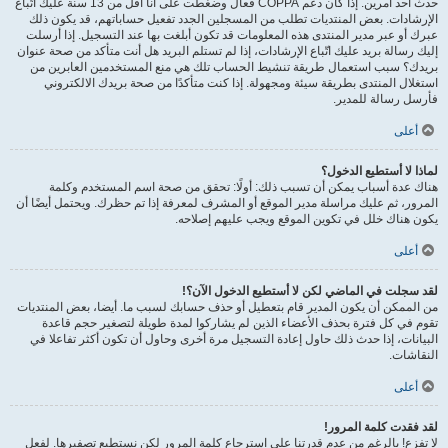
حدث أحد أمرين. إذا كان دعم COPPA فعال وضغطت على أنا أقل من 13 سنة عليك اتّباع
الإرشادات. بعض المنتديات تطلب من المسجلين الجدد تفعيل حساباتهم، قد يكون ذلك
عبرك أو عبر مدير المنتدى هذه المعلومات قد تكون أبلغت بها عند التسجيل. إذا أرسلت
إليك رسالة بريد عليك اتّباع الإرشادات، إذا لم تستلم البريد هل أنت متأكد من صحة عنوان
بريدك؟ سبب استعمال طريقة تنشيط الحساب تلك هي منع المستخدمين العابرين من
استغلال المنتدى بطريقة سيئة ومجهولة. إذا كنت متأكدًا من صحة بريدك الالكتروني
فأرسل رسالة للمدير.
أعلى
لماذا لا أستطيع الدخول؟
هناك عدة أسباب يمكن أن تسبب ذلك: أولًا: تحقق من صحة اسم المستخدم وكلمة
المرور، ثم عليك مراسلة مدير الموقع أو المشرف لمعرفة إذا تم حظرك. ويحتمل أيضًا أن
يكون هناك خلل في تكوين الموقع ويجب عليهم إصلاحه.
أعلى
لقد سجلت في الماضي لكن لا أستطيع الدخول الآن؟!
من الممكن أن يكون المدير قام بتعطيل أو حذف حسابك لسبب ما. أيضا، بعض المنتديات
تقوم في كل فترة بحذف الأعضاء الذين لم يشاركوا لمدة طويلة لتصغير حجم قاعدة
البيانات، إذا حدث ذلك حاول إعادة التسجيل مرة أخرى وحاول أن تكون أكثر تفاعلا في
النقاشات.
أعلى
لقد فقدت كلمة المرور!
لا تفزع! بالرغم من عدم قدرتنا على استرجاع كلمة المرور لكن نستطيع تصفيرها. لفعل