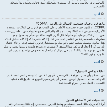
بالمجموعات الخاصة، وغيرها. لن يستغرق تسجيلك سوى دقائق معدودة لذا ننصحك
بالتسجيل.
أعلى
ما هو قانون حماية خصوصية الأطفال على الويب - COPPA؟
COPPA، أو قانون حماية خصوصية الأطفال على الويب هو قانون في الولايات المتحدة
الأمريكية صدر في عام 1998 يطلب من المواقع التي تجمع معلومات من القاصرين تحت
سن 13 أن تُكتَب وصاية أبوية، أو أشكال أخرى للوصاية القانونية بأن يسمحوا بجمع
معلومات خاصة معرفة من القاصر تحت سن 13. إذا كنت غير متأكد إذا كان ينطبق عليك
هذا القانون بوصفك شخصا فقم بالتواصل مع مستشار قانوني للمساعدة، الرجاء الانتباه
بأن شركة phpBB أو مالكي هذا المنتدى لا يقدمون أي نصائح قانونية وليسوا نقطة تواصل
قانوني بأي نوع، ما عدا المكتوب في سؤال ”من اتصل به بخصوص مواضيع أو ردود غير
قانونية أو غير لائقة؟“ .
أعلى
لماذا لا يمكنني التسجيل؟
من الممكن بأن مدير الموقع قد قام بحظر الآي بي الخاص بك أو حظر اسم المستخدم
الذي استعملته للتسجيل. أو من الممكن أن يكون مدير الموقع قد قام بإيقاف عمليه
التسجيل. اتصل بمدير الموقع للمساعدة.
أعلى
لقد سجلت لكن لا أستطيع الدخول!
أولًا تأكد من إدخالك اسم المستخدم وكلمة المرور الصحيحين. إن كانتا صحيحتين فقد