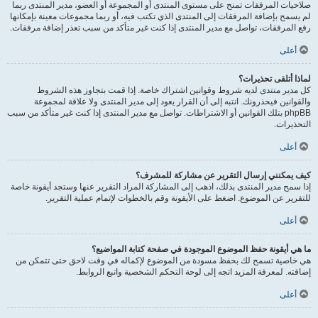
صلاحيات المرفقات تمنح على مستوى المنتدى أو المجموعة أو العضو، مدير المنتدى ربما
لم يسمح بإضافة المرفقات إلى المنتدى الذي تكتب فيه، أو ربما مجموعات معينة بإمكانها
رفع المرفقات، تواصل مع مدير المنتدى إذا كنت غير متأكد من سبب تعذر إضافة مرفقات.
أعلى
لماذا أتلقى تحذيرات؟
كل مدير منتدى لديه شروط وقوانين اشتراك خاصة. إذا قمت بتجاوز هذه الشروط
والقوانين فيحذرونك. انتبه إلى أن القرار يعود إلى مدير المنتدى ولا علاقة لمجموعة
phpBB بتلك القوانين أو الاشتراطات. تواصل مع مدير المنتدى إذا كنت غير متأكد من سبب
التحذيرات.
أعلى
كيف يمكنني إرسال التقرير عن مشاركة للمشرف؟
إذا سمح مدير المنتدى بذلك، اذهب إلى المشاركة المراد التقرير عنها وستجد أيقونة خاصة
للتقرير عن الموضوع. اضغط على الأيقونة وقم بالخطوات لإتمام عملية التقرير.
أعلى
ما هي أيقونة حفظ الموضوع الموجودة في صفحة كتابة المواضيع؟
هي خاصية تسمح لك بحفظ مسودة من الموضوع لإكماله في وقت لاحق حتى تتمكن من
إضافته. لمعرفة المزيد اتجه إلى لوحة التحكم الشخصية واتبع الروابط.
أعلى