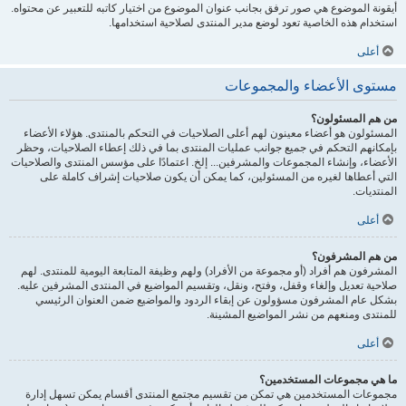
أيقونة الموضوع هي صور ترفق بجانب عنوان الموضوع من اختيار كاتبه للتعبير عن محتواه.
استخدام هذه الخاصية تعود لوضع مدير المنتدى لصلاحية استخدامها.
أعلى
مستوى الأعضاء والمجموعات
من هم المسئولون؟
المسئولون هو أعضاء معينون لهم أعلى الصلاحيات في التحكم بالمنتدى. هؤلاء الأعضاء
بإمكانهم التحكم في جميع جوانب عمليات المنتدى بما في ذلك إعطاء الصلاحيات، وحظر
الأعضاء، وإنشاء المجموعات والمشرفين... إلخ. اعتمادًا على مؤسس المنتدى والصلاحيات
التي أعطاها لغيره من المسئولين، كما يمكن أن يكون صلاحيات إشراف كاملة على
المنتديات.
أعلى
من هم المشرفون؟
المشرفون هم أفراد (أو مجموعة من الأفراد) ولهم وظيفة المتابعة اليومية للمنتدى. لهم
صلاحية تعديل وإلغاء وقفل، وفتح، ونقل، وتقسيم المواضيع في المنتدى المشرفين عليه.
بشكل عام المشرفون مسؤولون عن إبقاء الردود والمواضيع ضمن العنوان الرئيسي
للمنتدى ومنعهم من نشر المواضيع المشينة.
أعلى
ما هي مجموعات المستخدمين؟
مجموعات المستخدمين هي تمكن من تقسيم مجتمع المنتدى أقسام يمكن تسهل إدارة