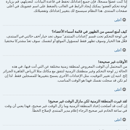
إذا كنت عضوًا مسجلًا، فإن جميع إعداداتك تحفظ في قاعدة البيانات. لتعديلهم، قم بزيارة
لوحة تحكم العضو؛ يمكنك إيجاد الرابط في الغالب بالضغط على اسم عضويتك في أعلى
صفحات المنتدى. هذا النظام سيسمح لك بتغيير إعداداتك وتفضيلاتك.
أعلى
كيف أمنع اسمي من الظهور في قائمة أسماء الأعضاء؟
في لوحة التحكم تحت قسم ”إعدادات المنتدى“ سوف تجد خيار
أخف حالتي في المنتدى
،
فعَّل هذا الخيار وسوف تظهر فقط لمسؤول الموقع أو لنفسك. سوف تعدّ مشتركا مختفيا.
أعلى
الأوقات غير صحيحة!
من المحتمل أن الوقت المعروض لمنطقة زمنية مختلفة عن التي أنت فيها، في هذه
الحالة زر لوحة التحكم وغير منطقتك الزمنية لتتفق مع مكانك مثلا الرياض القاهرة الجزائر
إلخ. انتبه إن تغيير التوقيت، مثل الإعدادات الأخرى يسمح بتغييرها للمسجلين فقط. لذا إن
لم تكن قد سجلت نفسك فهذا هو الوقت المناسب.
أعلى
لقد غيرت المنطقة الزمنية لكن مازال الوقت غير صحيح!
إن كنت قد أصلحت إعداد المنطقة الزمنية وما زال الوقت غير صحيح، فهذا يعني أن وقت
في ساعة الخادم غير صحيح الرجاء إعلام مدير المنتدى لإصلاح الخطأ.
أعلى