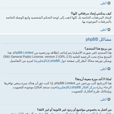
أعلى
كيف يمكنني إيجاد مرفقاتي كلها؟
لإيجاد المرفقات الخاصة بك كلها اذهب إلى لوحة التحكم الشخصية واتبع الوصلة الخاصة
بالمرفقات الموجودة بها.
أعلى
مشاكل phpBB
من برمج هذا المنتدى؟
هذا المنتدى (في صورته الأصلية) يتم إنتاجه، إطلاقه وترخصيه من
phpBB Limited
. هذا
المنتج متاح تحت الرخصة العامة GNU General Public License, version 2 (GPL-2.0)
ويمكن توزيعه مجانًا. أنظر إلى صفحة
حول phpBB )(بالإنجليزية)
لمزيد من التفاصيل.
أعلى
لماذا لا أجد ميزة معينة أريدها؟
هذا البرنامج كُتب ورخص عبر phpBB Limited، إذا كنت تثق أن هناك ميزة ينبغي توافرها
الرجاء زيارة
مركز أفكار phpBB (بالإنجليزية)
حيث ستجد أفكارًا موجودة للتصويت
وبإمكانك طرح أفكارك للتصويت.
أعلى
من اتصل به بخصوص مواضيع أو ردود غير قانونية أو غير لائقة؟
عليك مراسلة أحد مسؤولي المنتدى المسرودين في قائمة فريق الموقع، إذا لم توجد