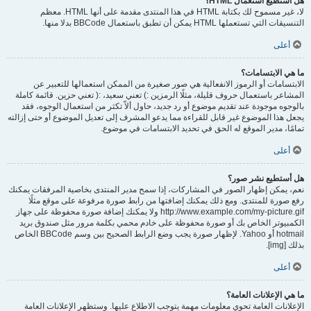
هل أستطيع استعمال HTML؟
لا، غير مسموح لك بكتابة HTML في هذا المنتدى مقدمة على أنها HTML. معظم
التنسيقات التي تستعملها HTML يمكن أن تطبق باستعمال BBCode بدلا منها.
أعلى
ما هي الابتسامات؟
الابتسامات أو الرموز الانفعالية هي صور صغيرة من الممكن استعمالها للتعبير عن
المشاعر باستعمال حروف قليلة، مثلًا الرمزين :) تعني سعيد، :( تعني حزين. قائمة كاملة
بالوجوه موجودة عند تقديم موضوع أو رد جديد، حاول ألاّ تكثر من استعمال الوجوه، فقد
يجعل هذا الموضوع غير قابل للقراءة مما يدعو المشرف إلى تعديل الموضوع أو حتى إزالته
تمامًا، مدير الموقع له الحق في تحديد الابتسامات في موضوع.
أعلى
هل أستطيع نشر صور؟
نعم، يمكن إظهار الصور في المشاركات، إذا سمح مدير المنتدى بخاصية المرفقات يمكنك
رفع صورة للمنتدى. ومع ذلك يمكنك إضافتها من رابط صورة مرفوعة على موقع مثلًا
http://www.example.com/my-picture.gif ولا يمكنك إضافة صورة محفوظة على جهاز
الكمبيوتر الخاص بك أو صورة محفوظة على خادم محمي بكلمة مرور مثل صندوق بريد
hotmail أو Yahoo. لإظهار صورة يجب وضع الرابط الصحيح بين وسم BBCode الخاص
بذلك [img].
أعلى
ما هي الإعلانات العامة؟
الإعلانات العامة تحوي معلومات مهمة يتوجب الاطلاع عليها. وستظهر الإعلانات العامة