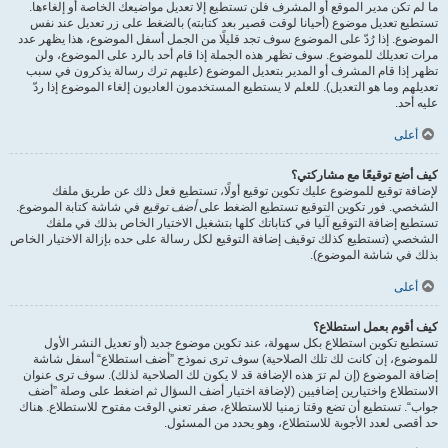
ما لم تكن مدير الموقع أو المشرف فلن تستطيع إلا تعديل مواضيعك الخاصة أو إلغاءها.
تستطيع تعديل موضوع (أحيانا لوقت قصير بعد كتابته) بالضغط على زر تعديل عند نفس
الموضوع. إذا رُدّ على الموضوع سوف تجد قليلًا من الجمل أسفل الموضوع، هذا يظهر عدد
مرات تعديلك للموضوع. سوف تظهر هذه الجملة إذا قام أحد بالرد على الموضوع، ولن
تظهر إذا قام المشرف أو المدير بتعديل الموضوع (عليهم ترك رسالة يذكرون في سبب
تعديلهم وما هو التعديل). للعلم لا يستطيع المستخدمون العاديون إلغاء الموضوع إذا ردّ
عليه أحد.
أعلى
كيف أضع توقيعًا مع مشاركتي؟
لإضافة توقيع للموضوع عليك تكوين توقيع أولًا، تستطيع فعل ذلك عن طريق ملفك
الشخصي. فور تكوين التوقيع تستطيع الضغط على
أضف توقيع
في شاشة كتابة الموضوع.
تستطيع إضافة التوقيع آليا في كتاباتك كلها بتشغيل الاختيار الخاص بذلك في ملفك
الشخصي (تستطيع كذلك توقيف إضافة التوقيع لكل رسالة على حده بإزالة الاختيار الخاص
بذلك في شاشة الموضوع).
أعلى
كيف أقوم بعمل استطلاع؟
تستطيع تكوين استطلاع بكل سهولة، عند تكوين موضوع جديد (أو تعديل النشر الأول
للموضوع، إن كانت لك تلك الصلاحية) سوف ترى نموذج ”أضف استطلاع“ أسفل شاشة
إضافة الموضوع (إن لم ترَ هذه الإضافة قد لا يكون لك الصلاحية لذلك). سوف ترى عنوان
الاستطلاع واختيارين إضافيين (لإضافة اختيار أضف السؤال ثم اضغط على وصلة ”أضف
جواب“. تستطيع أن تضع وقتا زمنيا للاستطلاع، صفر تعني الوقت مفتوح للاستطلاع. هناك
حد أقصى لعدد الأجوبة للاستطلاع، وهو يحدد من المسئول.