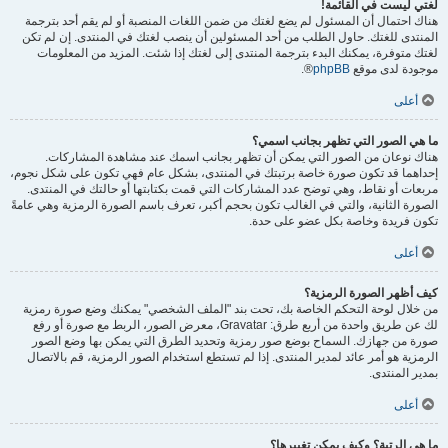
لغتي ليست في القائمة!
هناك احتمال أن المسئول لم يضع لغتك من ضمن اللغات المنصبة أو لم يقم أحد بترجمة
المنتدى للغتك. حاول الطلب من أحد المسئولين أن ينصب لغتك في المنتدى. إن لم تكن
لغتك متوفرة، يمكنك البدء بترجمة المنتدى إلى لغتك إذا شئت. المزيد من المعلومات
موجودة لدى موقع
phpBB
®.
أعلى
ما هي الصور التي تظهر بجانب اسمي؟
هناك نوعان من الصور التي يمكن أن تظهر بجانب اسمك عند مشاهدة المشاركات.
إحداهما قد تكون صورة خاصة برتبتك في المنتدى، بشكل عام فهي تكون على شكل نجوم،
مربعات أو نقاط، وهي توضح عدد المشاركات التي قمت بكتابتها أو حالتك في المنتدى.
الصورة الثانية، والتي في الغالب تكون بحجم أكبر، تعرف باسم الصورة الرمزية وهي عامةً
تكون فريدة وخاصة بكل عضو على حدة.
أعلى
كيف أظهر الصورة الرمزية؟
من خلال لوحة التحكم الخاصة بك، تحت بند "الملف الشخصي" يمكنك وضع صورة رمزية
لك عن طريق واحدة من أربع طرق: Gravatar، معرض الصور، الربط مع صورة أو رفع
صورة من جهازك. السماح بوضع صور رمزية وتحديد الطرق التي يمكن بها وضع الصور
الرمزية هو أمر عائد لمدير المنتدى. إذا لم تستطع استخدام الصور الرمزية، قم بالاتصال
بمدير المنتدى.
أعلى
ما هي الرتبة؟ وكيف يمكن تغييرها؟