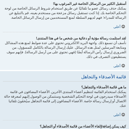
أستقبل الكثير من الرسائل الخاصة غير المرغوب بها!
يمكنك حذف رسائل عضو ما تلقائيًا عن طريق استخدام شروط الرسائل الخاصة من لوحة
التحكم الخاصة بك. إذا كنت تستقبل رسائل مزعجة من مستخدم بعينه، قم بالتبليغ عن
الرسالة للمدراء؛ فهم لديهم السلطة لمنع المستخدمين من إرسال الرسائل الخاصة.
أعلى
لقد استلمت رسالة مؤذية أو دعائية من شخص ما في هذا المنتدى!
نأسف أن نسمع ذلك. واجهة البريد الالكتروني تحتوي على عدة ضوابط لمنع هذه المشاكل
ومتابعة المرسلين لمثل هذه الرسائل. عليك إرسال الرسالة بالكامل للمسؤول، من
الضروري إرسال رأس الرسالة أيضًا (فهي تحتوي على من أرسل الرسالة). فإنهم سوف
يستطيعون التصرف في ذلك.
أعلى
قائمة الأصدقاء والتجاهل
ما هي قائمة الأصدقاء والتجاهل؟
يمكنك استخدام القائمة لتنظيم أعضاء المنتدى الآخرين. الأعضاء المضافون في قائمة
الأصدقاء سيدرجون في لوحة التحكم الشخصية وستتمكن من الوصول إليهم لمعرفة حالة
الاتصال أو إرسال رسالة خاصة. الأعضاء المضافون إلى قائمة التجاهل سيُخفَونَ تلقائيا
عنك.
أعلى
كيف يمكن إضافة/إلغاء الأعضاء من قائمة الأصدقاء أو التجاهل؟