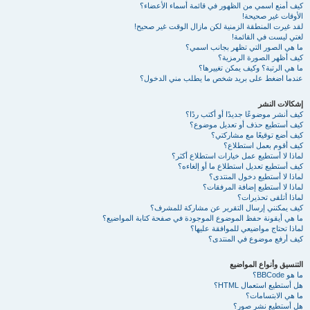
كيف أمنع اسمي من الظهور في قائمة أسماء الأعضاء؟
الأوقات غير صحيحة!
لقد غيرت المنطقة الزمنية لكن مازال الوقت غير صحيح!
لغتي ليست في القائمة!
ما هي الصور التي تظهر بجانب اسمي؟
كيف أظهر الصورة الرمزية؟
ما هي الرتبة؟ وكيف يمكن تغييرها؟
عندما اضغط على بريد شخص ما يطلب مني الدخول؟
إشكالات النشر
كيف أنشر موضوعًا جديدًا أو أكتب ردًا؟
كيف أستطيع حذف أو تعديل موضوع؟
كيف أضع توقيعًا مع مشاركتي؟
كيف أقوم بعمل استطلاع؟
لماذا لا أستطيع عمل خيارات استطلاع أكثر؟
كيف أستطيع تعديل استطلاع ما أو إلغاءه؟
لماذا لا أستطيع دخول المنتدى؟
لماذا لا أستطيع إضافة المرفقات؟
لماذا أتلقى تحذيرات؟
كيف يمكنني إرسال التقرير عن مشاركة للمشرف؟
ما هي أيقونة حفظ الموضوع الموجودة في صفحة كتابة المواضيع؟
لماذا تحتاج مواضيعي للموافقة عليها؟
كيف أرفع موضوع في المنتدى؟
التنسيق وأنواع المواضيع
ما هو BBCode؟
هل أستطيع استعمال HTML؟
ما هي الابتسامات؟
هل أستطيع نشر صور؟