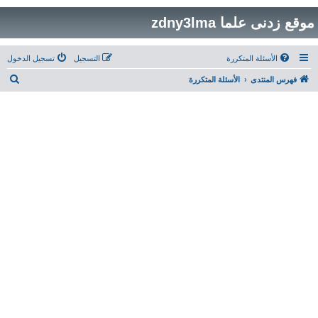
موقع زدنى علما zdny3lma
الأسئلة المتكررة
التسجيل
تسجيل الدخول
ب
فهرس المنتدى
الأسئلة المتكررة
ح
ث