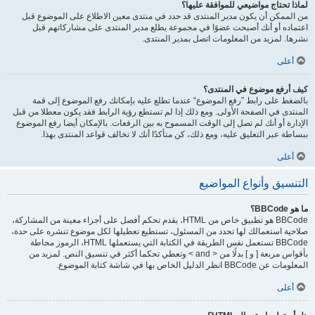
لماذا تحتاج مواضيعي للموافقة عليها؟
من الممكن أن يكون مدير المنتدى قد حدد في منتدى معين الاطلاع على الموضوع قبل
اعتماده أو أنك أصبحت عضوًا في مجموعة يطلع مدير المنتدى على مشاركاتهم قبل
نشرها. لمزيد من المعلومات اتصل بمدير المنتدى.
أعلى
كيف أرفع موضوع في المنتدى؟
بالضغط على رابط ”رفع الموضوع“ عندما تطلع عليه بإمكانك رفع الموضوع إلى قمة
المنتدى في الصفحة الأولى. ومع ذلك إذا لم تستطع رؤية الرابط فقد يكون معطلا من قبل
الإدارة أو أنك لم تصل إلى الوقت المسموح به بين الرفعات. بالإمكان أيضا رفع الموضوع
ببساطة عبر التعليق عليه، ومع ذلك، كن متأكدًا أنك لا تخالف قواعد المنتدى بهذا.
أعلى
التنسيق وأنواع المواضيع
ما هو BBCode؟
BBCode هو تطبيق خاص من HTML، يقدم تحكم أفصل على أجزاء معينة من المشاركة،
صلاحية استعمالك لها تحدد من المسئول، تستطيع تعطيلها لكل موضوع تنشره على حدة،
BBCode تستعمل نفس الطريقة في الكتابة التي يستعملها HTML، الرموز محاطة
بأقواس مربعة [ و ] بدلًا من < and > وتعطي تحكما أكثر في تنسيق النص. لمزيد من
المعلومات عن BBCode انظر الدليل الخاص بها في شاشة كتابة الموضوع.
أعلى