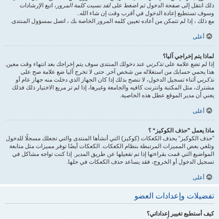
ذلك انتقل إلى صفحة الدخول ثم اضغط على
لقد نسيت كلمة المرور
، اتبع الإرشادات
وسوف تستطيع إعادة الدخول في أقرب وقت إن شاء الله..
مع ذلك ، إذا لم تتمكن من أعاده تعيين كلمه المرور الخاصة بك ، اتصل بمسؤول المنتدى.
أعلى
لماذا يتم إخراجي آليا؟
إذا لم تضع علامة على
تذكرني
عند دخولك المنتدى سوف يتم إخراجك بعد انتهاء وقت معين.
هذا يحمي حسابك من استغلاله من شخص آخر. حتى لا تخرج آليا ضع علامة صح على
تذكرني
أثناء تسجيل الدخول، لا ننصح بذلك إذا كان الجهاز الذي دخلت منه جهاز عام أو
مشترك، مثل المكتبة وانترنت كافيه والجامعة وغيرها، إذا لم تر مربع الاختيار ذلك فذلك
يعني أن مدير الموقع عطل هذه الخاصية.
أعلى
ماذا يعمل ”حذف الكوكيز“ ؟
”حذف الكوكيز“ يحذف الكعكات (كوكيز) التي أنشأها المنتدى والتي تجعلك مسجلًا للدخول
وتلغي بعض المميزات المرتبطة بنظام الكعكات. الكعكات أيضًا توفر مميزات مثل متابعة
المواضيع التي قمت بقراءتها إذا تم تفعيلها عن طريق المدير. إذا كنت تواجه مشاكل في
تسجيل الدخول أو الخروج، فقد يساعد حذف الكعكات في حلها.
أعلى
تفضيلات وإعدادات العضو
كيف أستطيع تغيير إعداداتي؟