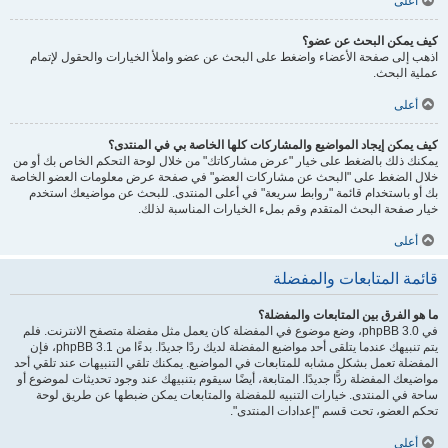
أعلى
كيف يمكن البحث عن عضو؟
اذهب إلى صفحة الأعضاء واضغط على البحث عن عضو واملأ الخيارات والحقول لإتمام
عملية البحث.
أعلى
كيف يمكن إيجاد المواضيع والمشاركات كلها الخاصة بي في المنتدى؟
يمكنك ذلك بالضغط على خيار "عرض مشاركاتك" من خلال لوحة التحكم الخاص بك أو من
خلال الضغط على "البحث عن مشاركات العضو" في صفحة عرض معلومات العضو الخاصة
بك أو باستخدام قائمة "روابط سريعة" في أعلى المنتدى. للبحث عن مواضيعك استخدم
خيار صفحة البحث المتقدم وقم بملء الخيارات المناسبة لذلك.
أعلى
قائمة المتابعات والمفضلة
ما هو الفرق بين المتابعات والمفضلة؟
في phpBB 3.0، وضع موضوع في المفضلة كان يعمل مثل مفضلة متصفح الانترنت. فلم
يتم تنبيهك عندما يتلقى أحد مواضيع المفضلة لديك ردًا جديدًا. بدءًا من phpBB 3.1، فإن
المفضلة تعمل بشكل مشابه للمتابعات في المواضيع. يمكنك تلقي التنبيهات عند تلقي أحد
مواضيعك المفضلة ردًّا جديدًا. المتابعة، أيضًا سيقوم بتنبيهك عند وجود تحديثات لموضوع أو
ساحة في المنتدى. خيارات التنبيه للمفضلة والمتابعات يمكن ضبطها عن طريق لوحة
تحكم العضو، تحت قسم "إعدادات المنتدى".
أعلى