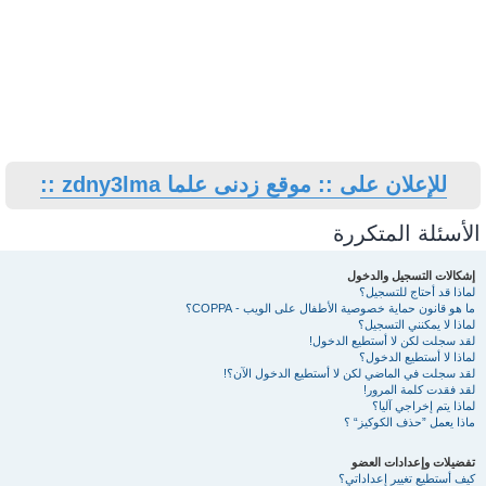
للإعلان على :: موقع زدنى علما zdny3lma ::
الأسئلة المتكررة
إشكالات التسجيل والدخول
لماذا قد أحتاج للتسجيل؟
ما هو قانون حماية خصوصية الأطفال على الويب - COPPA؟
لماذا لا يمكنني التسجيل؟
لقد سجلت لكن لا أستطيع الدخول!
لماذا لا أستطيع الدخول؟
لقد سجلت في الماضي لكن لا أستطيع الدخول الآن؟!
لقد فقدت كلمة المرور!
لماذا يتم إخراجي آليا؟
ماذا يعمل ”حذف الكوكيز“ ؟
تفضيلات وإعدادات العضو
كيف أستطيع تغيير إعداداتي؟