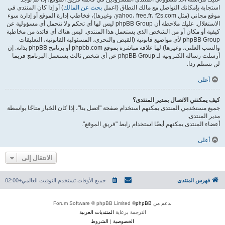
استجابة بإمكانك التواصل مع مالك النطاق (اعمل
بحث عن المالك
) أو إذا كان المنتدى في
موقع مجاني (مثل yahoo، free.fr، f2s.com، وغيرها)، فخاطب إدارة الموقع أو إدارة سوء
الاستغلال. عليك ملاحظة أن phpBB Group ليس لها أي تحكم ولا تتحمل أي مسؤولية عن
كيفية أو مكان أو من الشخص الذي يستعمل هذا المنتدى. ليس هناك أي فائدة من مخاطبة
phpBB Group لأي مواضيع قانونية (القبض والتحري، المسئولية القانونية، التعليقات
والسب العلني، وغيرها) لها علاقة مباشرة بموقع phpbb.com أو برنامج phpBB بذاته. إن
أرسلت رسالة الكترونية لـ phpBB Group عن أي شخص ثالث يستعمل البرنامج فربما
لن تستلم ردا.
أعلى
كيف يمكنني الاتصال بمدير المنتدى؟
جميع مستخدمي المنتدى يمكنهم استخدام صفحة "اتصل بنا"، إذا كان الخيار متاحًا بواسطة
مدير المنتدى.
أعضاء المنتدى يمكنهم أيضًا استخدام رابط "فريق الموقع".
أعلى
الانتقال إلى
فهرس المنتدى
جميع الأوقات تستخدم
التوقيت العالمي+02:00
بدعم من
phpBB
® Forum Software © phpBB Limited
الترجمة برعاية
المنتديات العربية
الخصوصية
|
الشروط