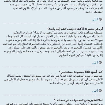
صلاحياتها والعمل معها، يمكن للمشترك الواحد أن يكون في مجموعات عدة (وهذا يختلف
عن الكثير من أنواع المنتديات الأخرى) ويمكن تحديد صلاحيات لكل مجموعة من هذه
المجموعات. هذا يمكن من تحديد أكثر من مشرف للمنتدى، أو لإعطائهم الصلاحية
لمنتديات خاصة.
أعلى
أين هي مجموعة الأعضاء، وكيف أنضم إلى واحدة؟
تستطيع مشاهدة كافة المجموعات تحت بند ”مجموعة الأعضاء“ في لوحة التحكم.
للمشاركة في واحدة منها عليك الضغط على الخيار المقابل لها، ليست كل المجموعات
تتيح الانضمام المفتوح لها، فبعضها قد يكون مغلقًا أو مخفيًا، إذا كانت المجموعة مفتوحة
بإمكانك الإنضمام إليها النقر على الزر المجاور، إذا كانت المجموعة تحتاج إلى موافقة فقم
بالتماس الانضمام للمجموعة، رئيس المجموعة هو المخول بالموافقة على طلبك وقد
يسألك عن سبب رغبتك في الانضمام إلى المجموعة. يرجى عدم مضايقه رئيس المجموعة
إذا رفض طلبك؛ سيكون لديهم أسبابهم.
أعلى
كيف أصبح قائدًا لمجموعة مستخدمين؟
يتم تعيين رئيس المجموعة عادة عندما يتم إنشاءها عبر مسؤول المنتدى، نقطة اتصالك
الأولى ينبغي أن تكون مسؤول الموقع، إذا كنت مهتما بإنشاء مجموعة خطوتك الأولى هي
الاتصال بمسؤول الموقع، أرسل له رسالة خاصة.
أعلى
لماذا تظهر بعض المجموعات بلون مختلف؟
من الممكن أن يكون مدير المنتدى خصص ألوان معينة للمجموعات ليميزهم عن غيرهم