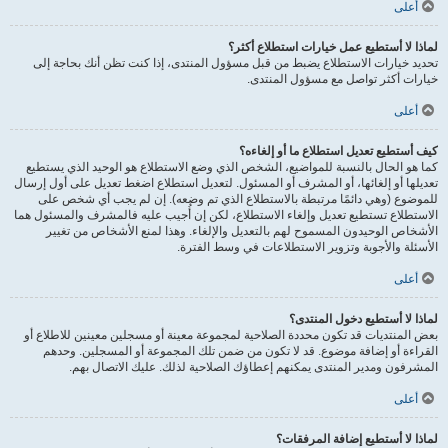
أعلى
لماذا لا أستطيع عمل خيارات استطلاع أكثر؟
تحديد خيارات الاستطلاع يضبط من قبل مسؤول المنتدى، إذا كنت تظن أنك بحاجة إلى
خيارات أكثر تواصل مع مسؤول المنتدى.
أعلى
كيف أستطيع تعديل استطلاع ما أو إلغاءه؟
كما هو الحال بالنسبة للمواضيع، الشخص الذي وضع الاستطلاع هو الوحيد الذي يستطيع
تعديلها أو إلغائها، أو المشرف أو المسئول. لتعديل استطلاع اضغط تعديل على أول إرسال
للموضوع (وهي دائمًا مرتبطة بالاستطلاع الذي تم وضعه). إن لم يجب أي شخص على
الاستطلاع تستطيع تعديل وإلغاء الاستطلاع، لكن إن أُجيب عليه فالمشرف والمسئول هما
الأشخاص الوحيدون المسموح لهم بالتعديل والإلغاء. وهذا لمنع الأشخاص من تغيير
الأسئلة والأجوبة وتزوير الاستطلاعات في وسط الفترة.
أعلى
لماذا لا أستطيع دخول المنتدى؟
بعض المنتديات قد تكون محددة الصلاحية لمجموعة معينة أو مسجلين معينين للاطلاع أو
القراءة أو إضافة موضوع. قد لا تكون من ضمن تلك المجموعة أو المسجلين. وحدهم
المشرفون ومدير المنتدى يمكنهم إعطاؤك الصلاحية لذلك. عليك الاتصال بهم.
أعلى
لماذا لا أستطيع إضافة المرفقات؟