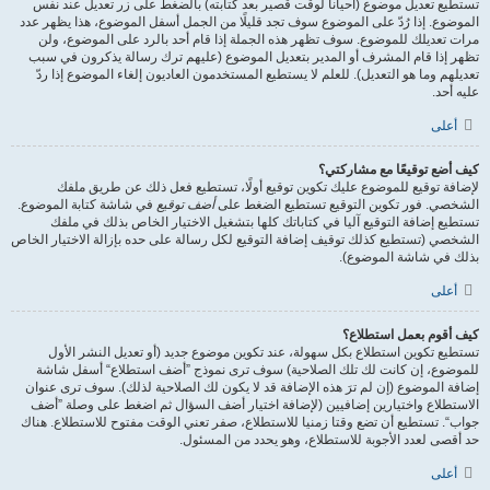
تستطيع تعديل موضوع (أحيانا لوقت قصير بعد كتابته) بالضغط على زر تعديل عند نفس
الموضوع. إذا رُدّ على الموضوع سوف تجد قليلًا من الجمل أسفل الموضوع، هذا يظهر عدد
مرات تعديلك للموضوع. سوف تظهر هذه الجملة إذا قام أحد بالرد على الموضوع، ولن
تظهر إذا قام المشرف أو المدير بتعديل الموضوع (عليهم ترك رسالة يذكرون في سبب
تعديلهم وما هو التعديل). للعلم لا يستطيع المستخدمون العاديون إلغاء الموضوع إذا ردّ
عليه أحد.
أعلى
كيف أضع توقيعًا مع مشاركتي؟
لإضافة توقيع للموضوع عليك تكوين توقيع أولًا، تستطيع فعل ذلك عن طريق ملفك
الشخصي. فور تكوين التوقيع تستطيع الضغط على
أضف توقيع
في شاشة كتابة الموضوع.
تستطيع إضافة التوقيع آليا في كتاباتك كلها بتشغيل الاختيار الخاص بذلك في ملفك
الشخصي (تستطيع كذلك توقيف إضافة التوقيع لكل رسالة على حده بإزالة الاختيار الخاص
بذلك في شاشة الموضوع).
أعلى
كيف أقوم بعمل استطلاع؟
تستطيع تكوين استطلاع بكل سهولة، عند تكوين موضوع جديد (أو تعديل النشر الأول
للموضوع، إن كانت لك تلك الصلاحية) سوف ترى نموذج ”أضف استطلاع“ أسفل شاشة
إضافة الموضوع (إن لم ترَ هذه الإضافة قد لا يكون لك الصلاحية لذلك). سوف ترى عنوان
الاستطلاع واختيارين إضافيين (لإضافة اختيار أضف السؤال ثم اضغط على وصلة ”أضف
جواب“. تستطيع أن تضع وقتا زمنيا للاستطلاع، صفر تعني الوقت مفتوح للاستطلاع. هناك
حد أقصى لعدد الأجوبة للاستطلاع، وهو يحدد من المسئول.
أعلى