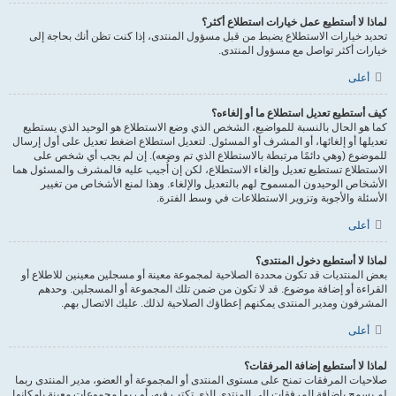
لماذا لا أستطيع عمل خيارات استطلاع أكثر؟
تحديد خيارات الاستطلاع يضبط من قبل مسؤول المنتدى، إذا كنت تظن أنك بحاجة إلى
خيارات أكثر تواصل مع مسؤول المنتدى.
أعلى
كيف أستطيع تعديل استطلاع ما أو إلغاءه؟
كما هو الحال بالنسبة للمواضيع، الشخص الذي وضع الاستطلاع هو الوحيد الذي يستطيع
تعديلها أو إلغائها، أو المشرف أو المسئول. لتعديل استطلاع اضغط تعديل على أول إرسال
للموضوع (وهي دائمًا مرتبطة بالاستطلاع الذي تم وضعه). إن لم يجب أي شخص على
الاستطلاع تستطيع تعديل وإلغاء الاستطلاع، لكن إن أُجيب عليه فالمشرف والمسئول هما
الأشخاص الوحيدون المسموح لهم بالتعديل والإلغاء. وهذا لمنع الأشخاص من تغيير
الأسئلة والأجوبة وتزوير الاستطلاعات في وسط الفترة.
أعلى
لماذا لا أستطيع دخول المنتدى؟
بعض المنتديات قد تكون محددة الصلاحية لمجموعة معينة أو مسجلين معينين للاطلاع أو
القراءة أو إضافة موضوع. قد لا تكون من ضمن تلك المجموعة أو المسجلين. وحدهم
المشرفون ومدير المنتدى يمكنهم إعطاؤك الصلاحية لذلك. عليك الاتصال بهم.
أعلى
لماذا لا أستطيع إضافة المرفقات؟
صلاحيات المرفقات تمنح على مستوى المنتدى أو المجموعة أو العضو، مدير المنتدى ربما
لم يسمح بإضافة المرفقات إلى المنتدى الذي تكتب فيه، أو ربما مجموعات معينة بإمكانها