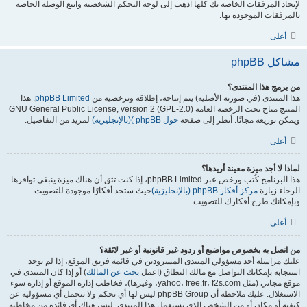
لإيجاد المرفقات الخاصة بك كلها اذهب إلى لوحة التحكم الشخصية واتبع الوصلة الخاصة
بالمرفقات الموجودة بها.
أعلى
مشاكل phpBB
من برمج هذا المنتدى؟
هذا المنتدى (في صورته الأصلية) يتم إنتاجه، إطلاقه وترخصيه من
phpBB Limited
. هذا
المنتج متاح تحت الرخصة العامة GNU General Public License, version 2 (GPL-2.0)
ويمكن توزيعه مجانًا. أنظر إلى صفحة
حول phpBB )(بالإنجليزية)
لمزيد من التفاصيل.
أعلى
لماذا لا أجد ميزة معينة أريدها؟
هذا البرنامج كُتب ورخص عبر phpBB Limited، إذا كنت تثق أن هناك ميزة ينبغي توافرها
الرجاء زيارة
مركز أفكار phpBB (بالإنجليزية)
حيث ستجد أفكارًا موجودة للتصويت
وبإمكانك طرح أفكارك للتصويت.
أعلى
من اتصل به بخصوص مواضيع أو ردود غير قانونية أو غير لائقة؟
عليك مراسلة أحد مسؤولي المنتدى المسرودين في قائمة فريق الموقع، إذا لم توجد
استجابة بإمكانك التواصل مع مالك النطاق (اعمل
بحث عن المالك
) أو إذا كان المنتدى في
موقع مجاني (مثل yahoo، free.fr، f2s.com، وغيرها)، فخاطب إدارة الموقع أو إدارة سوء
الاستغلال. عليك ملاحظة أن phpBB Group ليس لها أي تحكم ولا تتحمل أي مسؤولية عن
كيفية أو مكان أو من الشخص الذي يستعمل هذا المنتدى. ليس هناك أي فائدة من مخاطبة