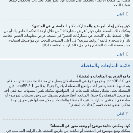
اذهب إلى صفحة الأعضاء واضغط على البحث عن عضو واملأ الخيارات والحقول لإتمام
عملية البحث.
أعلى
كيف يمكن إيجاد المواضيع والمشاركات كلها الخاصة بي في المنتدى؟
يمكنك ذلك بالضغط على خيار "عرض مشاركاتك" من خلال لوحة التحكم الخاص بك أو من
خلال الضغط على "البحث عن مشاركات العضو" في صفحة عرض معلومات العضو الخاصة
بك أو باستخدام قائمة "روابط سريعة" في أعلى المنتدى. للبحث عن مواضيعك استخدم
خيار صفحة البحث المتقدم وقم بملء الخيارات المناسبة لذلك.
أعلى
قائمة المتابعات والمفضلة
ما هو الفرق بين المتابعات والمفضلة؟
في phpBB 3.0، وضع موضوع في المفضلة كان يعمل مثل مفضلة متصفح الانترنت. فلم
يتم تنبيهك عندما يتلقى أحد مواضيع المفضلة لديك ردًا جديدًا. بدءًا من phpBB 3.1، فإن
المفضلة تعمل بشكل مشابه للمتابعات في المواضيع. يمكنك تلقي التنبيهات عند تلقي أحد
مواضيعك المفضلة ردًّا جديدًا. المتابعة، أيضًا سيقوم بتنبيهك عند وجود تحديثات لموضوع أو
ساحة في المنتدى. خيارات التنبيه للمفضلة والمتابعات يمكن ضبطها عن طريق لوحة
تحكم العضو، تحت قسم "إعدادات المنتدى".
أعلى
كيف يمكنني متابعة موضوع أو وضعه معين في المفضلة؟
يمكنك وضع موضوع في المفضلة أو متابعته عن طريق الضغط على الرابط المناسب في