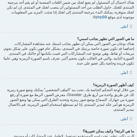
هناك احتمال أن المسئول لم يضع لغتك من ضمن اللغات المنصبة أو لم يقم أحد بترجمة
المنتدى للغتك. حاول الطلب من أحد المسئولين أن ينصب لغتك في المنتدى. إن لم تكن
لغتك متوفرة، يمكنك البدء بترجمة المنتدى إلى لغتك إذا شئت. المزيد من المعلومات
موجودة لدى موقع
phpBB
®.
أعلى
ما هي الصور التي تظهر بجانب اسمي؟
هناك نوعان من الصور التي يمكن أن تظهر بجانب اسمك عند مشاهدة المشاركات.
إحداهما قد تكون صورة خاصة برتبتك في المنتدى، بشكل عام فهي تكون على شكل نجوم،
مربعات أو نقاط، وهي توضح عدد المشاركات التي قمت بكتابتها أو حالتك في المنتدى.
الصورة الثانية، والتي في الغالب تكون بحجم أكبر، تعرف باسم الصورة الرمزية وهي عامةً
تكون فريدة وخاصة بكل عضو على حدة.
أعلى
كيف أظهر الصورة الرمزية؟
من خلال لوحة التحكم الخاصة بك، تحت بند "الملف الشخصي" يمكنك وضع صورة رمزية
لك عن طريق واحدة من أربع طرق: Gravatar، معرض الصور، الربط مع صورة أو رفع
صورة من جهازك. السماح بوضع صور رمزية وتحديد الطرق التي يمكن بها وضع الصور
الرمزية هو أمر عائد لمدير المنتدى. إذا لم تستطع استخدام الصور الرمزية، قم بالاتصال
بمدير المنتدى.
أعلى
ما هي الرتبة؟ وكيف يمكن تغييرها؟
الرتب التي تظهر تحت اسم المستخدم تستعمل لإظهار عدد المشاركات أو مستوى