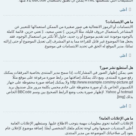
التنسيقات التي تستعملها HTML يمكن أن تطبق باستعمال BBCode بدلا منها.
أعلى
ما هي الابتسامات؟
الابتسامات أو الرموز الانفعالية هي صور صغيرة من الممكن استعمالها للتعبير عن
المشاعر باستعمال حروف قليلة، مثلًا الرمزين :) تعني سعيد، :( تعني حزين. قائمة كاملة
بالوجوه موجودة عند تقديم موضوع أو رد جديد، حاول ألاّ تكثر من استعمال الوجوه، فقد
يجعل هذا الموضوع غير قابل للقراءة مما يدعو المشرف إلى تعديل الموضوع أو حتى إزالته
تمامًا، مدير الموقع له الحق في تحديد الابتسامات في موضوع.
أعلى
هل أستطيع نشر صور؟
نعم، يمكن إظهار الصور في المشاركات، إذا سمح مدير المنتدى بخاصية المرفقات يمكنك
رفع صورة للمنتدى. ومع ذلك يمكنك إضافتها من رابط صورة مرفوعة على موقع مثلًا
http://www.example.com/my-picture.gif ولا يمكنك إضافة صورة محفوظة على جهاز
الكمبيوتر الخاص بك أو صورة محفوظة على خادم محمي بكلمة مرور مثل صندوق بريد
hotmail أو Yahoo. لإظهار صورة يجب وضع الرابط الصحيح بين وسم BBCode الخاص
بذلك [img].
أعلى
ما هي الإعلانات العامة؟
الإعلانات العامة تحوي معلومات مهمة يتوجب الاطلاع عليها. وستظهر الإعلانات العامة
أعلى المنتديات جميعها وفي لوحة تحكم ملفك الشخصي أيضًا. إضافة موضوع كإعلان عام
يعود إلى صلاحياتك الموضوعة من مدير المنتدى.