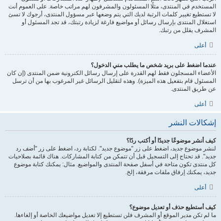
المستخدم في المنتدى، مثلًا المسئولون والمشرفون لهم مراتب خاصة. على العموم أنت
لا تستطيع تغيير كلمات الرتبة لديك التي يتم وضعها عبر مسؤول المنتدى، أرجوك لا تسئ
استغلال المنتدى بإرسال رسائل أو مواضيع فارغة لزيادة رتبتك، قد تجد المسئول أو
المشرف يقلل من رتبك.
أعلى
عندما اضغط على بريد شخص ما يطلب مني الدخول؟
الأعضاء المسجلون فقط لهم القدرة على إرسال رسائل الكترونية ضمن المنتدى (إن كان
المسئول قام بتفعيل هذه الميزة). وهذه لتقليل الرسائل غير المرغوب بها من أن ترسل
عن طريق المنتدى.
أعلى
إشكالات النشر
كيف أنشر موضوعًا جديدًا أو أكتب ردًا؟
لنشر موضوع جديد، اضغط على زر "موضوع جديد". لكتابة رد، اضغط على زر "أضف رد
جديد". قد تحتاج إلى التسجيل قبل أن تتمكن من كتابة المشاركات. هناك قائمة بصلاحيات
كل منتدى تكون متاحة في أسفل صفحة المنتدى والمواضيع. مثال: يمكنك كتابة موضوع
جديد، يمكنك إرفاق ملفات مرفقة، إلخ.
أعلى
كيف أستطيع حذف أو تعديل موضوع؟
ما لم تكن مدير الموقع أو المشرف فلن تستطيع إلا تعديل مواضيعك الخاصة أو إلغاءها.