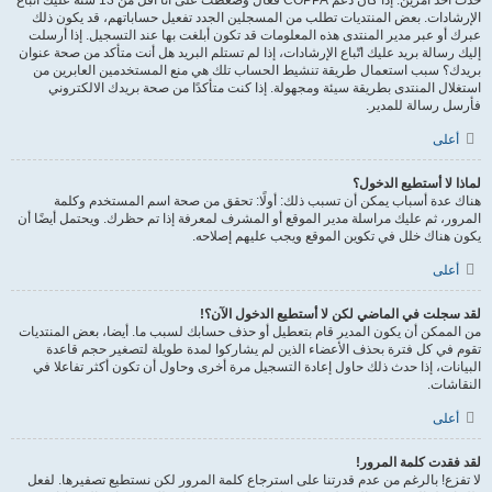
حدث أحد أمرين. إذا كان دعم COPPA فعال وضغطت على أنا أقل من 13 سنة عليك اتّباع
الإرشادات. بعض المنتديات تطلب من المسجلين الجدد تفعيل حساباتهم، قد يكون ذلك
عبرك أو عبر مدير المنتدى هذه المعلومات قد تكون أبلغت بها عند التسجيل. إذا أرسلت
إليك رسالة بريد عليك اتّباع الإرشادات، إذا لم تستلم البريد هل أنت متأكد من صحة عنوان
بريدك؟ سبب استعمال طريقة تنشيط الحساب تلك هي منع المستخدمين العابرين من
استغلال المنتدى بطريقة سيئة ومجهولة. إذا كنت متأكدًا من صحة بريدك الالكتروني
فأرسل رسالة للمدير.
أعلى
لماذا لا أستطيع الدخول؟
هناك عدة أسباب يمكن أن تسبب ذلك: أولًا: تحقق من صحة اسم المستخدم وكلمة
المرور، ثم عليك مراسلة مدير الموقع أو المشرف لمعرفة إذا تم حظرك. ويحتمل أيضًا أن
يكون هناك خلل في تكوين الموقع ويجب عليهم إصلاحه.
أعلى
لقد سجلت في الماضي لكن لا أستطيع الدخول الآن؟!
من الممكن أن يكون المدير قام بتعطيل أو حذف حسابك لسبب ما. أيضا، بعض المنتديات
تقوم في كل فترة بحذف الأعضاء الذين لم يشاركوا لمدة طويلة لتصغير حجم قاعدة
البيانات، إذا حدث ذلك حاول إعادة التسجيل مرة أخرى وحاول أن تكون أكثر تفاعلا في
النقاشات.
أعلى
لقد فقدت كلمة المرور!
لا تفزع! بالرغم من عدم قدرتنا على استرجاع كلمة المرور لكن نستطيع تصفيرها. لفعل