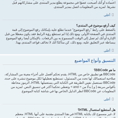
اعتماده أو أنك أصبحت عضوًا في مجموعة يطلع مدير المنتدى على مشاركاتهم قبل
نشرها. لمزيد من المعلومات اتصل بمدير المنتدى.
أعلى
كيف أرفع موضوع في المنتدى؟
بالضغط على رابط ”رفع الموضوع“ عندما تطلع عليه بإمكانك رفع الموضوع إلى قمة
المنتدى في الصفحة الأولى. ومع ذلك إذا لم تستطع رؤية الرابط فقد يكون معطلا من قبل
الإدارة أو أنك لم تصل إلى الوقت المسموح به بين الرفعات. بالإمكان أيضا رفع الموضوع
ببساطة عبر التعليق عليه، ومع ذلك، كن متأكدًا أنك لا تخالف قواعد المنتدى بهذا.
أعلى
التنسيق وأنواع المواضيع
ما هو BBCode؟
BBCode هو تطبيق خاص من HTML، يقدم تحكم أفصل على أجزاء معينة من المشاركة،
صلاحية استعمالك لها تحدد من المسئول، تستطيع تعطيلها لكل موضوع تنشره على حدة،
BBCode تستعمل نفس الطريقة في الكتابة التي يستعملها HTML، الرموز محاطة
بأقواس مربعة [ و ] بدلًا من < and > وتعطي تحكما أكثر في تنسيق النص. لمزيد من
المعلومات عن BBCode انظر الدليل الخاص بها في شاشة كتابة الموضوع.
أعلى
هل أستطيع استعمال HTML؟
لا، غير مسموح لك بكتابة HTML في هذا المنتدى مقدمة على أنها HTML. معظم