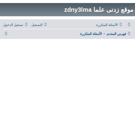
موقع زدنى علما zdny3lma
الأسئلة المتكررة
التسجيل
تسجيل الدخول
ب
فهرس المنتدى
الأسئلة المتكررة
ح
ث