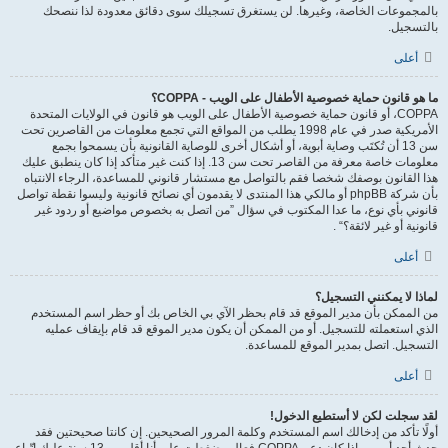
بالمجموعات الخاصة، وغيرها. لن يستغرق تسجيلك سوى دقائق معدودة لذا ننصحك
بالتسجيل.
أعلى
ما هو قانون حماية خصوصية الأطفال على الويب - COPPA؟
COPPA، أو قانون حماية خصوصية الأطفال على الويب هو قانون في الولايات المتحدة
الأمريكية صدر في عام 1998 يطلب من المواقع التي تجمع معلومات من القاصرين تحت
سن 13 أن تُكتَب وصاية أبوية، أو أشكال أخرى للوصاية القانونية بأن يسمحوا بجمع
معلومات خاصة معرفة من القاصر تحت سن 13. إذا كنت غير متأكد إذا كان ينطبق عليك
هذا القانون بوصفك شخصا فقم بالتواصل مع مستشار قانوني للمساعدة، الرجاء الانتباه
بأن شركة phpBB أو مالكي هذا المنتدى لا يقدمون أي نصائح قانونية وليسوا نقطة تواصل
قانوني بأي نوع، ما عدا المكتوب في سؤال ”من اتصل به بخصوص مواضيع أو ردود غير
قانونية أو غير لائقة؟“ .
أعلى
لماذا لا يمكنني التسجيل؟
من الممكن بأن مدير الموقع قد قام بحظر الآي بي الخاص بك أو حظر اسم المستخدم
الذي استعملته للتسجيل. أو من الممكن أن يكون مدير الموقع قد قام بإيقاف عمليه
التسجيل. اتصل بمدير الموقع للمساعدة.
أعلى
لقد سجلت لكن لا أستطيع الدخول!
أولًا تأكد من إدخالك اسم المستخدم وكلمة المرور الصحيحين. إن كانتا صحيحتين فقد