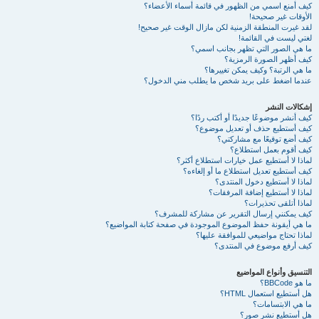
كيف أمنع اسمي من الظهور في قائمة أسماء الأعضاء؟
الأوقات غير صحيحة!
لقد غيرت المنطقة الزمنية لكن مازال الوقت غير صحيح!
لغتي ليست في القائمة!
ما هي الصور التي تظهر بجانب اسمي؟
كيف أظهر الصورة الرمزية؟
ما هي الرتبة؟ وكيف يمكن تغييرها؟
عندما اضغط على بريد شخص ما يطلب مني الدخول؟
إشكالات النشر
كيف أنشر موضوعًا جديدًا أو أكتب ردًا؟
كيف أستطيع حذف أو تعديل موضوع؟
كيف أضع توقيعًا مع مشاركتي؟
كيف أقوم بعمل استطلاع؟
لماذا لا أستطيع عمل خيارات استطلاع أكثر؟
كيف أستطيع تعديل استطلاع ما أو إلغاءه؟
لماذا لا أستطيع دخول المنتدى؟
لماذا لا أستطيع إضافة المرفقات؟
لماذا أتلقى تحذيرات؟
كيف يمكنني إرسال التقرير عن مشاركة للمشرف؟
ما هي أيقونة حفظ الموضوع الموجودة في صفحة كتابة المواضيع؟
لماذا تحتاج مواضيعي للموافقة عليها؟
كيف أرفع موضوع في المنتدى؟
التنسيق وأنواع المواضيع
ما هو BBCode؟
هل أستطيع استعمال HTML؟
ما هي الابتسامات؟
هل أستطيع نشر صور؟