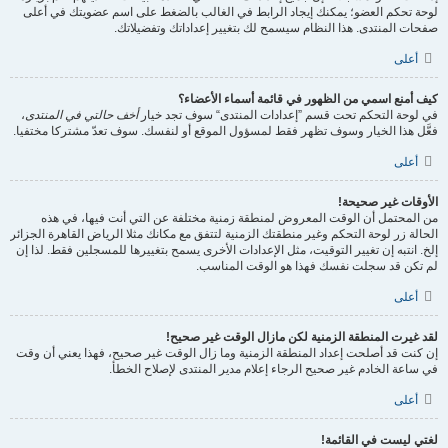
لوحة تحكم العضو؛ يمكنك إيجاد الرابط في الغالب بالضغط على اسم عضويتك في أعلى
صفحات المنتدى. هذا النظام سيسمح لك بتغيير إعداداتك وتفضيلاتك.
أعلى
كيف أمنع اسمي من الظهور في قائمة أسماء الأعضاء؟
في لوحة التحكم تحت قسم ”إعدادات المنتدى“ سوف تجد خيار
أخف حالتي في المنتدى
،
فعَّل هذا الخيار وسوف تظهر فقط لمسؤول الموقع أو لنفسك. سوف تعدّ مشتركا مختفيا.
أعلى
الأوقات غير صحيحة!
من المحتمل أن الوقت المعروض لمنطقة زمنية مختلفة عن التي أنت فيها، في هذه
الحالة زر لوحة التحكم وغير منطقتك الزمنية لتتفق مع مكانك مثلا الرياض القاهرة الجزائر
إلخ. انتبه إن تغيير التوقيت، مثل الإعدادات الأخرى يسمح بتغييرها للمسجلين فقط. لذا إن
لم تكن قد سجلت نفسك فهذا هو الوقت المناسب.
أعلى
لقد غيرت المنطقة الزمنية لكن مازال الوقت غير صحيح!
إن كنت قد أصلحت إعداد المنطقة الزمنية وما زال الوقت غير صحيح، فهذا يعني أن وقت
في ساعة الخادم غير صحيح الرجاء إعلام مدير المنتدى لإصلاح الخطأ.
أعلى
لغتي ليست في القائمة!