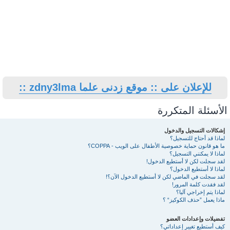
للإعلان على :: موقع زدنى علما zdny3lma ::
الأسئلة المتكررة
إشكالات التسجيل والدخول
لماذا قد أحتاج للتسجيل؟
ما هو قانون حماية خصوصية الأطفال على الويب - COPPA؟
لماذا لا يمكنني التسجيل؟
لقد سجلت لكن لا أستطيع الدخول!
لماذا لا أستطيع الدخول؟
لقد سجلت في الماضي لكن لا أستطيع الدخول الآن؟!
لقد فقدت كلمة المرور!
لماذا يتم إخراجي آليا؟
ماذا يعمل ”حذف الكوكيز“ ؟
تفضيلات وإعدادات العضو
كيف أستطيع تغيير إعداداتي؟