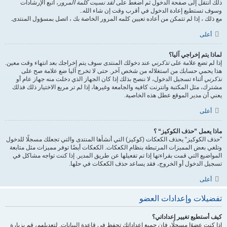
ذلك انتقل إلى صفحة الدخول ثم اضغط على
لقد نسيت كلمة المرور
، اتبع الإرشادات
وسوف تستطيع إعادة الدخول في أقرب وقت إن شاء الله..
مع ذلك ، إذا لم تتمكن من أعاده تعيين كلمه المرور الخاصة بك ، اتصل بمسؤول المنتدى.
أعلى
لماذا يتم إخراجي آليا؟
إذا لم تضع علامة على
تذكرني
عند دخولك المنتدى سوف يتم إخراجك بعد انتهاء وقت معين.
هذا يحمي حسابك من استغلاله من شخص آخر. حتى لا تخرج آليا ضع علامة صح على
تذكرني
أثناء تسجيل الدخول، لا ننصح بذلك إذا كان الجهاز الذي دخلت منه جهاز عام أو
مشترك، مثل المكتبة وانترنت كافيه والجامعة وغيرها، إذا لم تر مربع الاختيار ذلك فذلك
يعني أن مدير الموقع عطل هذه الخاصية.
أعلى
ماذا يعمل ”حذف الكوكيز“ ؟
”حذف الكوكيز“ يحذف الكعكات (كوكيز) التي أنشأها المنتدى والتي تجعلك مسجلًا للدخول
وتلغي بعض المميزات المرتبطة بنظام الكعكات. الكعكات أيضًا توفر مميزات مثل متابعة
المواضيع التي قمت بقراءتها إذا تم تفعيلها عن طريق المدير. إذا كنت تواجه مشاكل في
تسجيل الدخول أو الخروج، فقد يساعد حذف الكعكات في حلها.
أعلى
تفضيلات وإعدادات العضو
كيف أستطيع تغيير إعداداتي؟
إذا كنت عضوًا مسجلًا، فإن جميع إعداداتك تحفظ في قاعدة البيانات. لتعديلهم، قم بزيارة