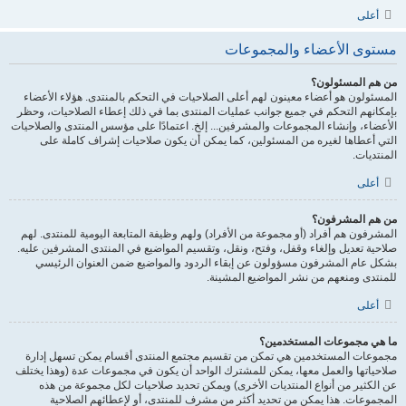
أعلى
مستوى الأعضاء والمجموعات
من هم المسئولون؟
المسئولون هو أعضاء معينون لهم أعلى الصلاحيات في التحكم بالمنتدى. هؤلاء الأعضاء
بإمكانهم التحكم في جميع جوانب عمليات المنتدى بما في ذلك إعطاء الصلاحيات، وحظر
الأعضاء، وإنشاء المجموعات والمشرفين... إلخ. اعتمادًا على مؤسس المنتدى والصلاحيات
التي أعطاها لغيره من المسئولين، كما يمكن أن يكون صلاحيات إشراف كاملة على
المنتديات.
أعلى
من هم المشرفون؟
المشرفون هم أفراد (أو مجموعة من الأفراد) ولهم وظيفة المتابعة اليومية للمنتدى. لهم
صلاحية تعديل وإلغاء وقفل، وفتح، ونقل، وتقسيم المواضيع في المنتدى المشرفين عليه.
بشكل عام المشرفون مسؤولون عن إبقاء الردود والمواضيع ضمن العنوان الرئيسي
للمنتدى ومنعهم من نشر المواضيع المشينة.
أعلى
ما هي مجموعات المستخدمين؟
مجموعات المستخدمين هي تمكن من تقسيم مجتمع المنتدى أقسام يمكن تسهل إدارة
صلاحياتها والعمل معها، يمكن للمشترك الواحد أن يكون في مجموعات عدة (وهذا يختلف
عن الكثير من أنواع المنتديات الأخرى) ويمكن تحديد صلاحيات لكل مجموعة من هذه
المجموعات. هذا يمكن من تحديد أكثر من مشرف للمنتدى، أو لإعطائهم الصلاحية