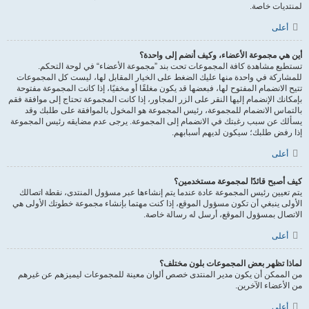
لمنتديات خاصة.
أعلى
أين هي مجموعة الأعضاء، وكيف أنضم إلى واحدة؟
تستطيع مشاهدة كافة المجموعات تحت بند ”مجموعة الأعضاء“ في لوحة التحكم.
للمشاركة في واحدة منها عليك الضغط على الخيار المقابل لها، ليست كل المجموعات
تتيح الانضمام المفتوح لها، فبعضها قد يكون مغلقًا أو مخفيًا، إذا كانت المجموعة مفتوحة
بإمكانك الإنضمام إليها النقر على الزر المجاور، إذا كانت المجموعة تحتاج إلى موافقة فقم
بالتماس الانضمام للمجموعة، رئيس المجموعة هو المخول بالموافقة على طلبك وقد
يسألك عن سبب رغبتك في الانضمام إلى المجموعة. يرجى عدم مضايقه رئيس المجموعة
إذا رفض طلبك؛ سيكون لديهم أسبابهم.
أعلى
كيف أصبح قائدًا لمجموعة مستخدمين؟
يتم تعيين رئيس المجموعة عادة عندما يتم إنشاءها عبر مسؤول المنتدى، نقطة اتصالك
الأولى ينبغي أن تكون مسؤول الموقع، إذا كنت مهتما بإنشاء مجموعة خطوتك الأولى هي
الاتصال بمسؤول الموقع، أرسل له رسالة خاصة.
أعلى
لماذا تظهر بعض المجموعات بلون مختلف؟
من الممكن أن يكون مدير المنتدى خصص ألوان معينة للمجموعات ليميزهم عن غيرهم
من الأعضاء الآخرين.
أعلى