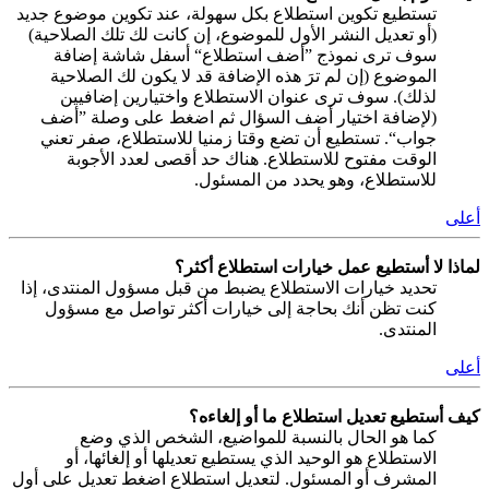
تستطيع تكوين استطلاع بكل سهولة، عند تكوين موضوع جديد
(أو تعديل النشر الأول للموضوع، إن كانت لك تلك الصلاحية)
سوف ترى نموذج ”أضف استطلاع“ أسفل شاشة إضافة
الموضوع (إن لم ترَ هذه الإضافة قد لا يكون لك الصلاحية
لذلك). سوف ترى عنوان الاستطلاع واختيارين إضافيين
(لإضافة اختيار أضف السؤال ثم اضغط على وصلة ”أضف
جواب“. تستطيع أن تضع وقتا زمنيا للاستطلاع، صفر تعني
الوقت مفتوح للاستطلاع. هناك حد أقصى لعدد الأجوبة
للاستطلاع، وهو يحدد من المسئول.
أعلى
لماذا لا أستطيع عمل خيارات استطلاع أكثر؟
تحديد خيارات الاستطلاع يضبط من قبل مسؤول المنتدى، إذا
كنت تظن أنك بحاجة إلى خيارات أكثر تواصل مع مسؤول
المنتدى.
أعلى
كيف أستطيع تعديل استطلاع ما أو إلغاءه؟
كما هو الحال بالنسبة للمواضيع، الشخص الذي وضع
الاستطلاع هو الوحيد الذي يستطيع تعديلها أو إلغائها، أو
المشرف أو المسئول. لتعديل استطلاع اضغط تعديل على أول