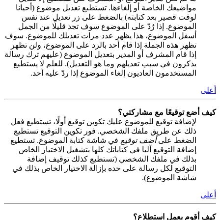
مواضيعك الخاصة أو إلغاءها. تستطيع تعديل موضوع (أحيانا
لوقت قصير بعد كتابته) بالضغط على زر تعديل عند نفس
الموضوع. إذا رُدّ على الموضوع سوف تجد قليلًا من الجمل
أسفل الموضوع، هذا يظهر عدد مرات تعديلك للموضوع. سوف
تظهر هذه الجملة إذا قام أحد بالرد على الموضوع، ولن تظهر
إذا قام المشرف أو المدير بتعديل الموضوع (عليهم ترك رسالة
يذكرون في سبب تعديلهم وما هو التعديل). للعلم لا يستطيع
المستخدمون العاديون إلغاء الموضوع إذا ردّ عليه أحد.
أعلى
كيف أضع توقيعًا مع مشاركتي؟
لإضافة توقيع للموضوع عليك تكوين توقيع أولًا، تستطيع فعل
ذلك عن طريق ملفك الشخصي. فور تكوين التوقيع تستطيع
الضغط على
أضف توقيع
في شاشة كتابة الموضوع. تستطيع
إضافة التوقيع آليا في كتاباتك كلها بتشغيل الاختيار الخاص
بذلك في ملفك الشخصي (تستطيع كذلك توقيف إضافة
التوقيع لكل رسالة على حده بإزالة الاختيار الخاص بذلك في
شاشة الموضوع).
أعلى
كيف أقوم بعمل استطلاع؟