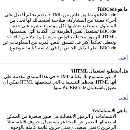
ما هو BBCode؟
BBCode هو تطبيق خاص من HTML، يقدم تحكم أفصل على
أجزاء معينة من المشاركة، صلاحية استعمالك لها تحدد من
المسئول، تستطيع تعطيلها لكل موضوع تنشره على حدة،
BBCode تستعمل نفس الطريقة في الكتابة التي يستعملها
HTML، الرموز محاطة بأقواس مربعة [ و ] بدلًا من < and >
وتعطي تحكما أكثر في تنسيق النص. لمزيد من المعلومات عن
BBCode انظر الدليل الخاص بها في شاشة كتابة الموضوع.
أعلى
هل أستطيع استعمال HTML؟
لا، غير مسموح لك بكتابة HTML في هذا المنتدى مقدمة على
أنها HTML. معظم التنسيقات التي تستعملها HTML يمكن أن
تطبق باستعمال BBCode بدلا منها.
أعلى
ما هي الابتسامات؟
الابتسامات أو الرموز الانفعالية هي صور صغيرة من الممكن
استعمالها للتعبير عن المشاعر باستعمال حروف قليلة، مثلًا
الرمزين :) تعني سعيد، :( تعني حزين. قائمة كاملة بالوجوه