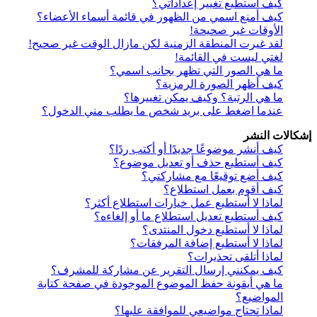
كيف أستطيع تغيير إعداداتي؟
كيف أمنع اسمي من الظهور في قائمة أسماء الأعضاء؟
الأوقات غير صحيحة!
لقد غيرت المنطقة الزمنية لكن مازال الوقت غير صحيح!
لغتي ليست في القائمة!
ما هي الصور التي تظهر بجانب اسمي؟
كيف أظهر الصورة الرمزية؟
ما هي الرتبة؟ وكيف يمكن تغييرها؟
عندما اضغط على بريد شخص ما يطلب مني الدخول؟
إشكالات النشر
كيف أنشر موضوعًا جديدًا أو أكتب ردًا؟
كيف أستطيع حذف أو تعديل موضوع؟
كيف أضع توقيعًا مع مشاركتي؟
كيف أقوم بعمل استطلاع؟
لماذا لا أستطيع عمل خيارات استطلاع أكثر؟
كيف أستطيع تعديل استطلاع ما أو إلغاءه؟
لماذا لا أستطيع دخول المنتدى؟
لماذا لا أستطيع إضافة المرفقات؟
لماذا أتلقى تحذيرات؟
كيف يمكنني إرسال التقرير عن مشاركة للمشرف؟
ما هي أيقونة حفظ الموضوع الموجودة في صفحة كتابة
المواضيع؟
لماذا تحتاج مواضيعي للموافقة عليها؟