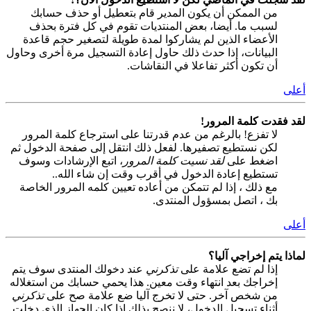
من الممكن أن يكون المدير قام بتعطيل أو حذف حسابك
لسبب ما. أيضا، بعض المنتديات تقوم في كل فترة بحذف
الأعضاء الذين لم يشاركوا لمدة طويلة لتصغير حجم قاعدة
البيانات، إذا حدث ذلك حاول إعادة التسجيل مرة أخرى وحاول
أن تكون أكثر تفاعلا في النقاشات.
أعلى
لقد فقدت كلمة المرور!
لا تفزع! بالرغم من عدم قدرتنا على استرجاع كلمة المرور
لكن نستطيع تصفيرها. لفعل ذلك انتقل إلى صفحة الدخول ثم
اضغط على
لقد نسيت كلمة المرور
، اتبع الإرشادات وسوف
تستطيع إعادة الدخول في أقرب وقت إن شاء الله..
مع ذلك ، إذا لم تتمكن من أعاده تعيين كلمه المرور الخاصة
بك ، اتصل بمسؤول المنتدى.
أعلى
لماذا يتم إخراجي آليا؟
إذا لم تضع علامة على
تذكرني
عند دخولك المنتدى سوف يتم
إخراجك بعد انتهاء وقت معين. هذا يحمي حسابك من استغلاله
من شخص آخر. حتى لا تخرج آليا ضع علامة صح على
تذكرني
أثناء تسجيل الدخول، لا ننصح بذلك إذا كان الجهاز الذي دخلت