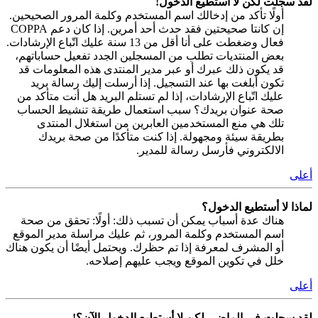
لقد سجلت لكن لا أستطيع الدخول!
أولًا تأكد من إدخالك اسم المستخدم وكلمة المرور الصحيحين.
إن كانتا صحيحتين فقد حدث أحد أمرين. إذا كان دعم COPPA
فعال وضغطت على أنا أقل من 13 سنة عليك اتّباع الإرشادات.
بعض المنتديات تطلب من المسجلين الجدد تفعيل حساباتهم،
قد يكون ذلك عبرك أو عبر مدير المنتدى هذه المعلومات قد
تكون أبلغت بها عند التسجيل. إذا أرسلت إليك رسالة بريد
عليك اتّباع الإرشادات، إذا لم تستلم البريد هل أنت متأكد من
صحة عنوان بريدك؟ سبب استعمال طريقة تنشيط الحساب
تلك هي منع المستخدمين العابرين من استغلال المنتدى
بطريقة سيئة ومجهولة. إذا كنت متأكدًا من صحة بريدك
الالكتروني فأرسل رسالة للمدير.
أعلى
لماذا لا أستطيع الدخول؟
هناك عدة أسباب يمكن أن تسبب ذلك: أولًا: تحقق من صحة
اسم المستخدم وكلمة المرور، ثم عليك مراسلة مدير الموقع
أو المشرف لمعرفة إذا تم حظرك. ويحتمل أيضًا أن يكون هناك
خلل في تكوين الموقع ويجب عليهم إصلاحه.
أعلى
لقد سجلت في الماضي لكن لا أستطيع الدخول الآن؟!