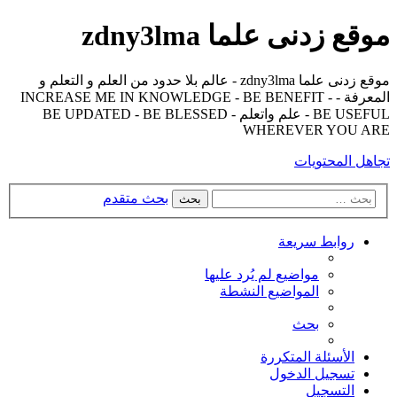
موقع زدنى علما zdny3lma
موقع زدنى علما zdny3lma - عالم بلا حدود من العلم و التعلم و
المعرفة - INCREASE ME IN KNOWLEDGE - BE BENEFIT -
BE USEFUL - علم واتعلم - BE UPDATED - BE BLESSED
WHEREVER YOU ARE
تجاهل المحتويات
بحث متقدم
بحث
روابط سريعة
مواضيع لم يُرد عليها
المواضيع النشطة
بحث
الأسئلة المتكررة
تسجيل الدخول
التسجيل