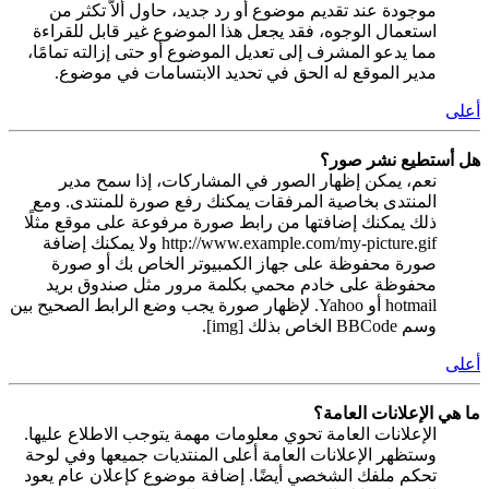
موجودة عند تقديم موضوع أو رد جديد، حاول ألاّ تكثر من
استعمال الوجوه، فقد يجعل هذا الموضوع غير قابل للقراءة
مما يدعو المشرف إلى تعديل الموضوع أو حتى إزالته تمامًا،
مدير الموقع له الحق في تحديد الابتسامات في موضوع.
أعلى
هل أستطيع نشر صور؟
نعم، يمكن إظهار الصور في المشاركات، إذا سمح مدير
المنتدى بخاصية المرفقات يمكنك رفع صورة للمنتدى. ومع
ذلك يمكنك إضافتها من رابط صورة مرفوعة على موقع مثلًا
http://www.example.com/my-picture.gif ولا يمكنك إضافة
صورة محفوظة على جهاز الكمبيوتر الخاص بك أو صورة
محفوظة على خادم محمي بكلمة مرور مثل صندوق بريد
hotmail أو Yahoo. لإظهار صورة يجب وضع الرابط الصحيح بين
وسم BBCode الخاص بذلك [img].
أعلى
ما هي الإعلانات العامة؟
الإعلانات العامة تحوي معلومات مهمة يتوجب الاطلاع عليها.
وستظهر الإعلانات العامة أعلى المنتديات جميعها وفي لوحة
تحكم ملفك الشخصي أيضًا. إضافة موضوع كإعلان عام يعود