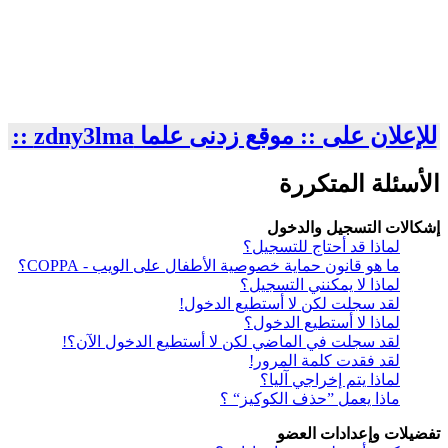
للإعلان على :: موقع زدنى علما zdny3lma ::
الأسئلة المتكررة
إشكالات التسجيل والدخول
لماذا قد أحتاج للتسجيل؟
ما هو قانون حماية خصوصية الأطفال على الويب - COPPA؟
لماذا لا يمكنني التسجيل؟
لقد سجلت لكن لا أستطيع الدخول!
لماذا لا أستطيع الدخول؟
لقد سجلت في الماضي لكن لا أستطيع الدخول الآن؟!
لقد فقدت كلمة المرور!
لماذا يتم إخراجي آليا؟
ماذا يعمل ”حذف الكوكيز“ ؟
تفضيلات وإعدادات العضو