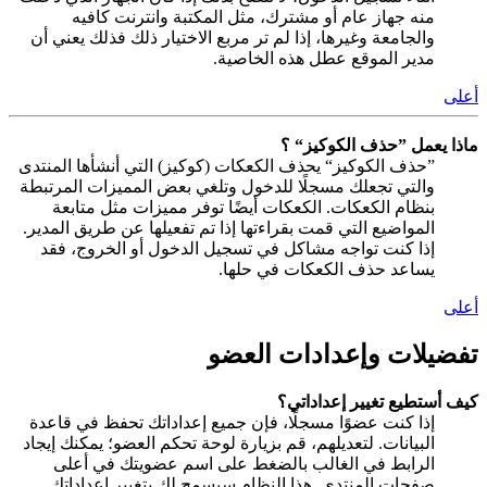
منه جهاز عام أو مشترك، مثل المكتبة وانترنت كافيه
والجامعة وغيرها، إذا لم تر مربع الاختيار ذلك فذلك يعني أن
مدير الموقع عطل هذه الخاصية.
أعلى
ماذا يعمل ”حذف الكوكيز“ ؟
”حذف الكوكيز“ يحذف الكعكات (كوكيز) التي أنشأها المنتدى
والتي تجعلك مسجلًا للدخول وتلغي بعض المميزات المرتبطة
بنظام الكعكات. الكعكات أيضًا توفر مميزات مثل متابعة
المواضيع التي قمت بقراءتها إذا تم تفعيلها عن طريق المدير.
إذا كنت تواجه مشاكل في تسجيل الدخول أو الخروج، فقد
يساعد حذف الكعكات في حلها.
أعلى
تفضيلات وإعدادات العضو
كيف أستطيع تغيير إعداداتي؟
إذا كنت عضوًا مسجلًا، فإن جميع إعداداتك تحفظ في قاعدة
البيانات. لتعديلهم، قم بزيارة لوحة تحكم العضو؛ يمكنك إيجاد
الرابط في الغالب بالضغط على اسم عضويتك في أعلى
صفحات المنتدى. هذا النظام سيسمح لك بتغيير إعداداتك