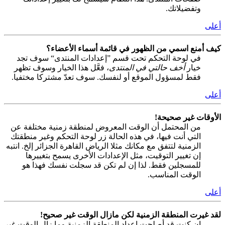
وتفضيلاتك.
أعلى
كيف أمنع اسمي من الظهور في قائمة أسماء الأعضاء؟
في لوحة التحكم تحت قسم ”إعدادات المنتدى“ سوف تجد
خيار
أخف حالتي في المنتدى
، فعَّل هذا الخيار وسوف تظهر
فقط لمسؤول الموقع أو لنفسك. سوف تعدّ مشتركا مختفيا.
أعلى
الأوقات غير صحيحة!
من المحتمل أن الوقت المعروض لمنطقة زمنية مختلفة عن
التي أنت فيها، في هذه الحالة زر لوحة التحكم وغير منطقتك
الزمنية لتتفق مع مكانك مثلا الرياض القاهرة الجزائر إلخ. انتبه
إن تغيير التوقيت، مثل الإعدادات الأخرى يسمح بتغييرها
للمسجلين فقط. لذا إن لم تكن قد سجلت نفسك فهذا هو
الوقت المناسب.
أعلى
لقد غيرت المنطقة الزمنية لكن مازال الوقت غير صحيح!
إن كنت قد أصلحت إعداد المنطقة الزمنية وما زال الوقت غير