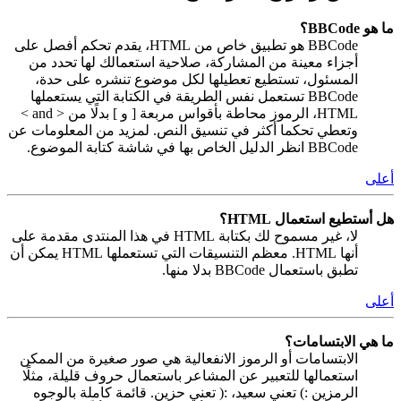
ما هو BBCode؟
BBCode هو تطبيق خاص من HTML، يقدم تحكم أفصل على
أجزاء معينة من المشاركة، صلاحية استعمالك لها تحدد من
المسئول، تستطيع تعطيلها لكل موضوع تنشره على حدة،
BBCode تستعمل نفس الطريقة في الكتابة التي يستعملها
HTML، الرموز محاطة بأقواس مربعة [ و ] بدلًا من < and >
وتعطي تحكما أكثر في تنسيق النص. لمزيد من المعلومات عن
BBCode انظر الدليل الخاص بها في شاشة كتابة الموضوع.
أعلى
هل أستطيع استعمال HTML؟
لا، غير مسموح لك بكتابة HTML في هذا المنتدى مقدمة على
أنها HTML. معظم التنسيقات التي تستعملها HTML يمكن أن
تطبق باستعمال BBCode بدلا منها.
أعلى
ما هي الابتسامات؟
الابتسامات أو الرموز الانفعالية هي صور صغيرة من الممكن
استعمالها للتعبير عن المشاعر باستعمال حروف قليلة، مثلًا
الرمزين :) تعني سعيد، :( تعني حزين. قائمة كاملة بالوجوه