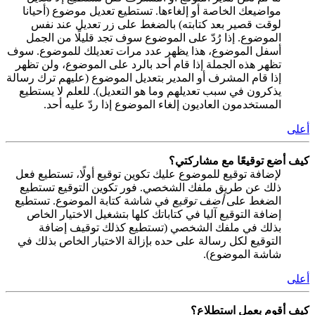
مواضيعك الخاصة أو إلغاءها. تستطيع تعديل موضوع (أحيانا
لوقت قصير بعد كتابته) بالضغط على زر تعديل عند نفس
الموضوع. إذا رُدّ على الموضوع سوف تجد قليلًا من الجمل
أسفل الموضوع، هذا يظهر عدد مرات تعديلك للموضوع. سوف
تظهر هذه الجملة إذا قام أحد بالرد على الموضوع، ولن تظهر
إذا قام المشرف أو المدير بتعديل الموضوع (عليهم ترك رسالة
يذكرون في سبب تعديلهم وما هو التعديل). للعلم لا يستطيع
المستخدمون العاديون إلغاء الموضوع إذا ردّ عليه أحد.
أعلى
كيف أضع توقيعًا مع مشاركتي؟
لإضافة توقيع للموضوع عليك تكوين توقيع أولًا، تستطيع فعل
ذلك عن طريق ملفك الشخصي. فور تكوين التوقيع تستطيع
الضغط على
أضف توقيع
في شاشة كتابة الموضوع. تستطيع
إضافة التوقيع آليا في كتاباتك كلها بتشغيل الاختيار الخاص
بذلك في ملفك الشخصي (تستطيع كذلك توقيف إضافة
التوقيع لكل رسالة على حده بإزالة الاختيار الخاص بذلك في
شاشة الموضوع).
أعلى
كيف أقوم بعمل استطلاع؟