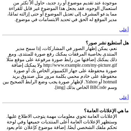
موجودة عند تقديم موضوع أو رد جديد، حاول ألاّ تكثر من
استعمال الوجوه، فقد يجعل هذا الموضوع غير قابل للقراءة
مما يدعو المشرف إلى تعديل الموضوع أو حتى إزالته تمامًا،
مدير الموقع له الحق في تحديد الابتسامات في موضوع.
أعلى
هل أستطيع نشر صور؟
نعم، يمكن إظهار الصور في المشاركات، إذا سمح مدير
المنتدى بخاصية المرفقات يمكنك رفع صورة للمنتدى. ومع
ذلك يمكنك إضافتها من رابط صورة مرفوعة على موقع مثلًا
http://www.example.com/my-picture.gif ولا يمكنك إضافة
صورة محفوظة على جهاز الكمبيوتر الخاص بك أو صورة
محفوظة على خادم محمي بكلمة مرور مثل صندوق بريد
hotmail أو Yahoo. لإظهار صورة يجب وضع الرابط الصحيح بين
وسم BBCode الخاص بذلك [img].
أعلى
ما هي الإعلانات العامة؟
الإعلانات العامة تحوي معلومات مهمة يتوجب الاطلاع عليها.
وستظهر الإعلانات العامة أعلى المنتديات جميعها وفي لوحة
تحكم ملفك الشخصي أيضًا. إضافة موضوع كإعلان عام يعود