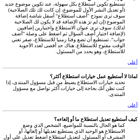
تستطيع تكوين استطلاع بكل سهولة، عند تكوين موضوع جديد
(أو تعديل النشر الأول للموضوع، إن كانت لك تلك الصلاحية)
سوف ترى نموذج ”أضف استطلاع“ أسفل شاشة إضافة
الموضوع (إن لم ترَ هذه الإضافة قد لا يكون لك الصلاحية
لذلك). سوف ترى عنوان الاستطلاع واختيارين إضافيين
(لإضافة اختيار أضف السؤال ثم اضغط على وصلة ”أضف
جواب“. تستطيع أن تضع وقتا زمنيا للاستطلاع، صفر تعني
الوقت مفتوح للاستطلاع. هناك حد أقصى لعدد الأجوبة
للاستطلاع، وهو يحدد من المسئول.
أعلى
لماذا لا أستطيع عمل خيارات استطلاع أكثر؟
تحديد خيارات الاستطلاع يضبط من قبل مسؤول المنتدى، إذا
كنت تظن أنك بحاجة إلى خيارات أكثر تواصل مع مسؤول
المنتدى.
أعلى
كيف أستطيع تعديل استطلاع ما أو إلغاءه؟
كما هو الحال بالنسبة للمواضيع، الشخص الذي وضع
الاستطلاع هو الوحيد الذي يستطيع تعديلها أو إلغائها، أو
المشرف أو المسئول. لتعديل استطلاع اضغط تعديل على أول