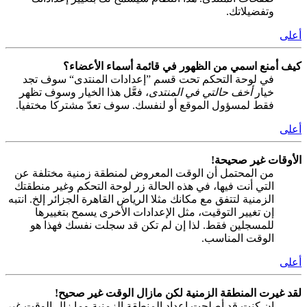
وتفضيلاتك.
أعلى
كيف أمنع اسمي من الظهور في قائمة أسماء الأعضاء؟
في لوحة التحكم تحت قسم ”إعدادات المنتدى“ سوف تجد
خيار
أخف حالتي في المنتدى
، فعَّل هذا الخيار وسوف تظهر
فقط لمسؤول الموقع أو لنفسك. سوف تعدّ مشتركا مختفيا.
أعلى
الأوقات غير صحيحة!
من المحتمل أن الوقت المعروض لمنطقة زمنية مختلفة عن
التي أنت فيها، في هذه الحالة زر لوحة التحكم وغير منطقتك
الزمنية لتتفق مع مكانك مثلا الرياض القاهرة الجزائر إلخ. انتبه
إن تغيير التوقيت، مثل الإعدادات الأخرى يسمح بتغييرها
للمسجلين فقط. لذا إن لم تكن قد سجلت نفسك فهذا هو
الوقت المناسب.
أعلى
لقد غيرت المنطقة الزمنية لكن مازال الوقت غير صحيح!
إن كنت قد أصلحت إعداد المنطقة الزمنية وما زال الوقت غير