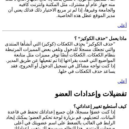
منه جهاز عام أو مشترك، مثل المكتبة وانترنت كافيه
والجامعة وغيرها، إذا لم تر مربع الاختيار ذلك فذلك يعني أن
مدير الموقع عطل هذه الخاصية.
أعلى
ماذا يعمل ”حذف الكوكيز“ ؟
”حذف الكوكيز“ يحذف الكعكات (كوكيز) التي أنشأها المنتدى
والتي تجعلك مسجلًا للدخول وتلغي بعض المميزات المرتبطة
بنظام الكعكات. الكعكات أيضًا توفر مميزات مثل متابعة
المواضيع التي قمت بقراءتها إذا تم تفعيلها عن طريق المدير.
إذا كنت تواجه مشاكل في تسجيل الدخول أو الخروج، فقد
يساعد حذف الكعكات في حلها.
أعلى
تفضيلات وإعدادات العضو
كيف أستطيع تغيير إعداداتي؟
إذا كنت عضوًا مسجلًا، فإن جميع إعداداتك تحفظ في قاعدة
البيانات. لتعديلهم، قم بزيارة لوحة تحكم العضو؛ يمكنك إيجاد
الرابط في الغالب بالضغط على اسم عضويتك في أعلى
صفحات المنتدى. هذا النظام سيسمح لك بتغيير إعداداتك