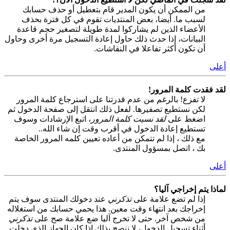
من الممكن أن يكون المدير قام بتعطيل أو حذف حسابك
لسبب ما. أيضا، بعض المنتديات تقوم في كل فترة بحذف
الأعضاء الذين لم يشاركوا لمدة طويلة لتصغير حجم قاعدة
البيانات، إذا حدث ذلك حاول إعادة التسجيل مرة أخرى وحاول
أن تكون أكثر تفاعلا في النقاشات.
أعلى
لقد فقدت كلمة المرور!
لا تفزع! بالرغم من عدم قدرتنا على استرجاع كلمة المرور
لكن نستطيع تصفيرها. لفعل ذلك انتقل إلى صفحة الدخول ثم
اضغط على
لقد نسيت كلمة المرور
، اتبع الإرشادات وسوف
تستطيع إعادة الدخول في أقرب وقت إن شاء الله..
مع ذلك ، إذا لم تتمكن من أعاده تعيين كلمه المرور الخاصة
بك ، اتصل بمسؤول المنتدى.
أعلى
لماذا يتم إخراجي آليا؟
إذا لم تضع علامة على
تذكرني
عند دخولك المنتدى سوف يتم
إخراجك بعد انتهاء وقت معين. هذا يحمي حسابك من استغلاله
من شخص آخر. حتى لا تخرج آليا ضع علامة صح على
تذكرني
أثناء تسجيل الدخول، لا ننصح بذلك إذا كان الجهاز الذي دخلت