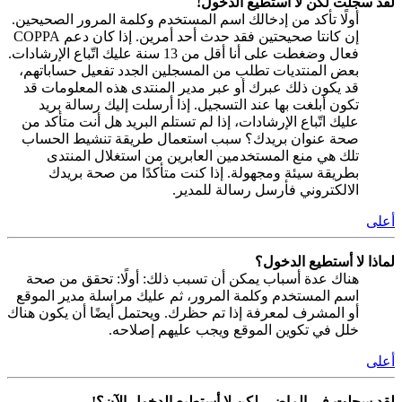
لقد سجلت لكن لا أستطيع الدخول!
أولًا تأكد من إدخالك اسم المستخدم وكلمة المرور الصحيحين.
إن كانتا صحيحتين فقد حدث أحد أمرين. إذا كان دعم COPPA
فعال وضغطت على أنا أقل من 13 سنة عليك اتّباع الإرشادات.
بعض المنتديات تطلب من المسجلين الجدد تفعيل حساباتهم،
قد يكون ذلك عبرك أو عبر مدير المنتدى هذه المعلومات قد
تكون أبلغت بها عند التسجيل. إذا أرسلت إليك رسالة بريد
عليك اتّباع الإرشادات، إذا لم تستلم البريد هل أنت متأكد من
صحة عنوان بريدك؟ سبب استعمال طريقة تنشيط الحساب
تلك هي منع المستخدمين العابرين من استغلال المنتدى
بطريقة سيئة ومجهولة. إذا كنت متأكدًا من صحة بريدك
الالكتروني فأرسل رسالة للمدير.
أعلى
لماذا لا أستطيع الدخول؟
هناك عدة أسباب يمكن أن تسبب ذلك: أولًا: تحقق من صحة
اسم المستخدم وكلمة المرور، ثم عليك مراسلة مدير الموقع
أو المشرف لمعرفة إذا تم حظرك. ويحتمل أيضًا أن يكون هناك
خلل في تكوين الموقع ويجب عليهم إصلاحه.
أعلى
لقد سجلت في الماضي لكن لا أستطيع الدخول الآن؟!