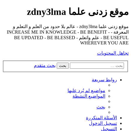
موقع زدنى علما zdny3lma
موقع زدنى علما zdny3lma - عالم بلا حدود من العلم و التعلم و
المعرفة - INCREASE ME IN KNOWLEDGE - BE BENEFIT -
BE USEFUL - علم واتعلم - BE UPDATED - BE BLESSED
WHEREVER YOU ARE
تجاهل المحتويات
بحث متقدم
بحث
روابط سريعة
مواضيع لم يُرد عليها
المواضيع النشطة
بحث
الأسئلة المتكررة
تسجيل الدخول
التسجيل