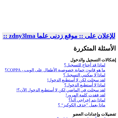
للإعلان على :: موقع زدنى علما zdny3lma ::
الأسئلة المتكررة
إشكالات التسجيل والدخول
لماذا قد أحتاج للتسجيل؟
ما هو قانون حماية خصوصية الأطفال على الويب - COPPA؟
لماذا لا يمكنني التسجيل؟
لقد سجلت لكن لا أستطيع الدخول!
لماذا لا أستطيع الدخول؟
لقد سجلت في الماضي لكن لا أستطيع الدخول الآن؟!
لقد فقدت كلمة المرور!
لماذا يتم إخراجي آليا؟
ماذا يعمل ”حذف الكوكيز“ ؟
تفضيلات وإعدادات العضو