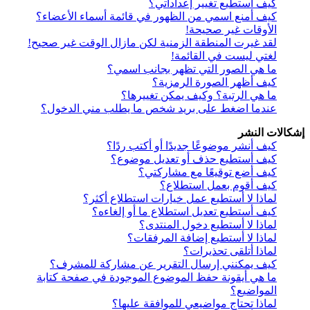
كيف أستطيع تغيير إعداداتي؟
كيف أمنع اسمي من الظهور في قائمة أسماء الأعضاء؟
الأوقات غير صحيحة!
لقد غيرت المنطقة الزمنية لكن مازال الوقت غير صحيح!
لغتي ليست في القائمة!
ما هي الصور التي تظهر بجانب اسمي؟
كيف أظهر الصورة الرمزية؟
ما هي الرتبة؟ وكيف يمكن تغييرها؟
عندما اضغط على بريد شخص ما يطلب مني الدخول؟
إشكالات النشر
كيف أنشر موضوعًا جديدًا أو أكتب ردًا؟
كيف أستطيع حذف أو تعديل موضوع؟
كيف أضع توقيعًا مع مشاركتي؟
كيف أقوم بعمل استطلاع؟
لماذا لا أستطيع عمل خيارات استطلاع أكثر؟
كيف أستطيع تعديل استطلاع ما أو إلغاءه؟
لماذا لا أستطيع دخول المنتدى؟
لماذا لا أستطيع إضافة المرفقات؟
لماذا أتلقى تحذيرات؟
كيف يمكنني إرسال التقرير عن مشاركة للمشرف؟
ما هي أيقونة حفظ الموضوع الموجودة في صفحة كتابة
المواضيع؟
لماذا تحتاج مواضيعي للموافقة عليها؟