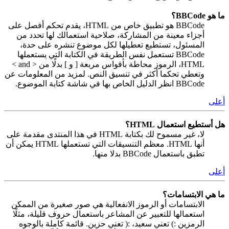
ما هو BBCode؟
BBCode هو تطبيق خاص من HTML، يقدم تحكم أفصل على
أجزاء معينة من المشاركة، صلاحية استعمالك لها تحدد من
المسئول، تستطيع تعطيلها لكل موضوع تنشره على حدة،
BBCode تستعمل نفس الطريقة في الكتابة التي يستعملها
HTML، الرموز محاطة بأقواس مربعة [ و ] بدلًا من < and >
وتعطي تحكما أكثر في تنسيق النص. لمزيد من المعلومات عن
BBCode انظر الدليل الخاص بها في شاشة كتابة الموضوع.
أعلى
هل أستطيع استعمال HTML؟
لا، غير مسموح لك بكتابة HTML في هذا المنتدى مقدمة على
أنها HTML. معظم التنسيقات التي تستعملها HTML يمكن أن
تطبق باستعمال BBCode بدلا منها.
أعلى
ما هي الابتسامات؟
الابتسامات أو الرموز الانفعالية هي صور صغيرة من الممكن
استعمالها للتعبير عن المشاعر باستعمال حروف قليلة، مثلًا
الرمزين :) تعني سعيد، :( تعني حزين. قائمة كاملة بالوجوه