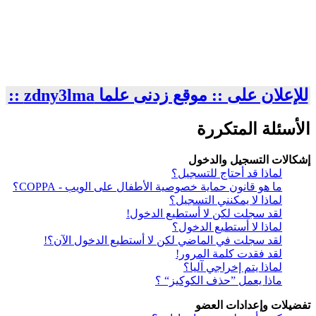
للإعلان على :: موقع زدنى علما zdny3lma ::
الأسئلة المتكررة
إشكالات التسجيل والدخول
لماذا قد أحتاج للتسجيل؟
ما هو قانون حماية خصوصية الأطفال على الويب - COPPA؟
لماذا لا يمكنني التسجيل؟
لقد سجلت لكن لا أستطيع الدخول!
لماذا لا أستطيع الدخول؟
لقد سجلت في الماضي لكن لا أستطيع الدخول الآن؟!
لقد فقدت كلمة المرور!
لماذا يتم إخراجي آليا؟
ماذا يعمل ”حذف الكوكيز“ ؟
تفضيلات وإعدادات العضو