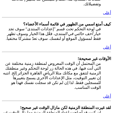
وتفضيلاتك.
أعلى
كيف أمنع اسمي من الظهور في قائمة أسماء الأعضاء؟
في لوحة التحكم تحت قسم ”إعدادات المنتدى“ سوف تجد
خيار
أخف حالتي في المنتدى
، فعَّل هذا الخيار وسوف تظهر
فقط لمسؤول الموقع أو لنفسك. سوف تعدّ مشتركا مختفيا.
أعلى
الأوقات غير صحيحة!
من المحتمل أن الوقت المعروض لمنطقة زمنية مختلفة عن
التي أنت فيها، في هذه الحالة زر لوحة التحكم وغير منطقتك
الزمنية لتتفق مع مكانك مثلا الرياض القاهرة الجزائر إلخ. انتبه
إن تغيير التوقيت، مثل الإعدادات الأخرى يسمح بتغييرها
للمسجلين فقط. لذا إن لم تكن قد سجلت نفسك فهذا هو
الوقت المناسب.
أعلى
لقد غيرت المنطقة الزمنية لكن مازال الوقت غير صحيح!
إن كنت قد أصلحت إعداد المنطقة الزمنية وما زال الوقت غير