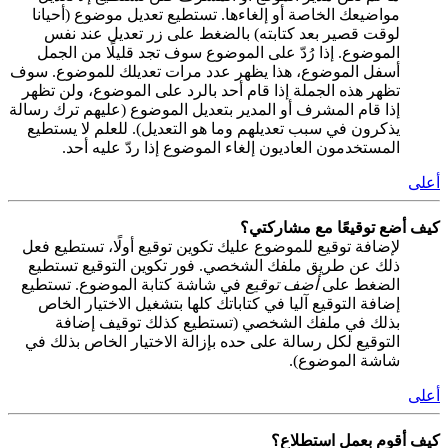
مواضيعك الخاصة أو إلغاءها. تستطيع تعديل موضوع (أحيانا
لوقت قصير بعد كتابته) بالضغط على زر تعديل عند نفس
الموضوع. إذا رُدّ على الموضوع سوف تجد قليلًا من الجمل
أسفل الموضوع، هذا يظهر عدد مرات تعديلك للموضوع. سوف
تظهر هذه الجملة إذا قام أحد بالرد على الموضوع، ولن تظهر
إذا قام المشرف أو المدير بتعديل الموضوع (عليهم ترك رسالة
يذكرون في سبب تعديلهم وما هو التعديل). للعلم لا يستطيع
المستخدمون العاديون إلغاء الموضوع إذا ردّ عليه أحد.
أعلى
كيف أضع توقيعًا مع مشاركتي؟
لإضافة توقيع للموضوع عليك تكوين توقيع أولًا، تستطيع فعل
ذلك عن طريق ملفك الشخصي. فور تكوين التوقيع تستطيع
الضغط على
أضف توقيع
في شاشة كتابة الموضوع. تستطيع
إضافة التوقيع آليا في كتاباتك كلها بتشغيل الاختيار الخاص
بذلك في ملفك الشخصي (تستطيع كذلك توقيف إضافة
التوقيع لكل رسالة على حده بإزالة الاختيار الخاص بذلك في
شاشة الموضوع).
أعلى
كيف أقوم بعمل استطلاع؟