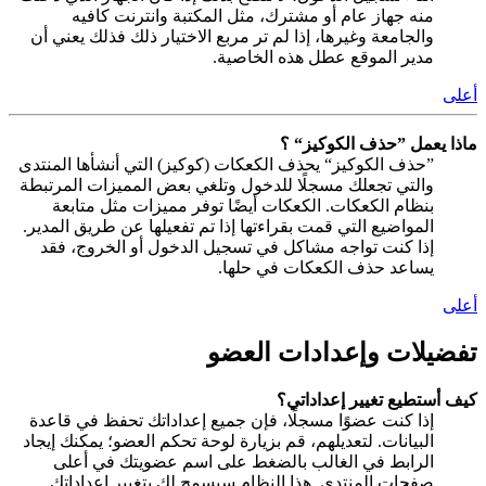
منه جهاز عام أو مشترك، مثل المكتبة وانترنت كافيه
والجامعة وغيرها، إذا لم تر مربع الاختيار ذلك فذلك يعني أن
مدير الموقع عطل هذه الخاصية.
أعلى
ماذا يعمل ”حذف الكوكيز“ ؟
”حذف الكوكيز“ يحذف الكعكات (كوكيز) التي أنشأها المنتدى
والتي تجعلك مسجلًا للدخول وتلغي بعض المميزات المرتبطة
بنظام الكعكات. الكعكات أيضًا توفر مميزات مثل متابعة
المواضيع التي قمت بقراءتها إذا تم تفعيلها عن طريق المدير.
إذا كنت تواجه مشاكل في تسجيل الدخول أو الخروج، فقد
يساعد حذف الكعكات في حلها.
أعلى
تفضيلات وإعدادات العضو
كيف أستطيع تغيير إعداداتي؟
إذا كنت عضوًا مسجلًا، فإن جميع إعداداتك تحفظ في قاعدة
البيانات. لتعديلهم، قم بزيارة لوحة تحكم العضو؛ يمكنك إيجاد
الرابط في الغالب بالضغط على اسم عضويتك في أعلى
صفحات المنتدى. هذا النظام سيسمح لك بتغيير إعداداتك