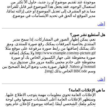
موجودة عند تقديم موضوع أو رد جديد، حاول ألاّ تكثر من
استعمال الوجوه، فقد يجعل هذا الموضوع غير قابل للقراءة
مما يدعو المشرف إلى تعديل الموضوع أو حتى إزالته تمامًا،
مدير الموقع له الحق في تحديد الابتسامات في موضوع.
أعلى
هل أستطيع نشر صور؟
نعم، يمكن إظهار الصور في المشاركات، إذا سمح مدير
المنتدى بخاصية المرفقات يمكنك رفع صورة للمنتدى. ومع
ذلك يمكنك إضافتها من رابط صورة مرفوعة على موقع مثلًا
http://www.example.com/my-picture.gif ولا يمكنك إضافة
صورة محفوظة على جهاز الكمبيوتر الخاص بك أو صورة
محفوظة على خادم محمي بكلمة مرور مثل صندوق بريد
hotmail أو Yahoo. لإظهار صورة يجب وضع الرابط الصحيح بين
وسم BBCode الخاص بذلك [img].
أعلى
ما هي الإعلانات العامة؟
الإعلانات العامة تحوي معلومات مهمة يتوجب الاطلاع عليها.
وستظهر الإعلانات العامة أعلى المنتديات جميعها وفي لوحة
تحكم ملفك الشخصي أيضًا. إضافة موضوع كإعلان عام يعود