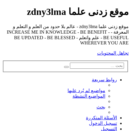
موقع زدنى علما zdny3lma
موقع زدنى علما zdny3lma - عالم بلا حدود من العلم و التعلم و
المعرفة - INCREASE ME IN KNOWLEDGE - BE BENEFIT -
BE USEFUL - علم واتعلم - BE UPDATED - BE BLESSED
WHEREVER YOU ARE
تجاهل المحتويات
بحث
بحث
متقدم
روابط سريعة
مواضيع لم يُرد عليها
المواضيع النشطة
بحث
الأسئلة المتكررة
تسجيل الدخول
التسجيل