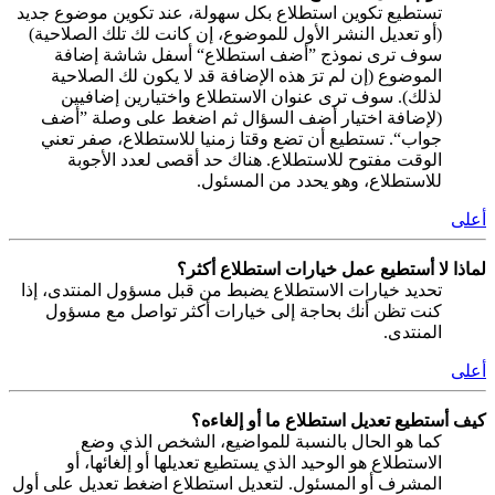
تستطيع تكوين استطلاع بكل سهولة، عند تكوين موضوع جديد
(أو تعديل النشر الأول للموضوع، إن كانت لك تلك الصلاحية)
سوف ترى نموذج ”أضف استطلاع“ أسفل شاشة إضافة
الموضوع (إن لم ترَ هذه الإضافة قد لا يكون لك الصلاحية
لذلك). سوف ترى عنوان الاستطلاع واختيارين إضافيين
(لإضافة اختيار أضف السؤال ثم اضغط على وصلة ”أضف
جواب“. تستطيع أن تضع وقتا زمنيا للاستطلاع، صفر تعني
الوقت مفتوح للاستطلاع. هناك حد أقصى لعدد الأجوبة
للاستطلاع، وهو يحدد من المسئول.
أعلى
لماذا لا أستطيع عمل خيارات استطلاع أكثر؟
تحديد خيارات الاستطلاع يضبط من قبل مسؤول المنتدى، إذا
كنت تظن أنك بحاجة إلى خيارات أكثر تواصل مع مسؤول
المنتدى.
أعلى
كيف أستطيع تعديل استطلاع ما أو إلغاءه؟
كما هو الحال بالنسبة للمواضيع، الشخص الذي وضع
الاستطلاع هو الوحيد الذي يستطيع تعديلها أو إلغائها، أو
المشرف أو المسئول. لتعديل استطلاع اضغط تعديل على أول