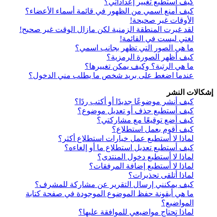
كيف أستطيع تغيير إعداداتي؟
كيف أمنع اسمي من الظهور في قائمة أسماء الأعضاء؟
الأوقات غير صحيحة!
لقد غيرت المنطقة الزمنية لكن مازال الوقت غير صحيح!
لغتي ليست في القائمة!
ما هي الصور التي تظهر بجانب اسمي؟
كيف أظهر الصورة الرمزية؟
ما هي الرتبة؟ وكيف يمكن تغييرها؟
عندما اضغط على بريد شخص ما يطلب مني الدخول؟
إشكالات النشر
كيف أنشر موضوعًا جديدًا أو أكتب ردًا؟
كيف أستطيع حذف أو تعديل موضوع؟
كيف أضع توقيعًا مع مشاركتي؟
كيف أقوم بعمل استطلاع؟
لماذا لا أستطيع عمل خيارات استطلاع أكثر؟
كيف أستطيع تعديل استطلاع ما أو إلغاءه؟
لماذا لا أستطيع دخول المنتدى؟
لماذا لا أستطيع إضافة المرفقات؟
لماذا أتلقى تحذيرات؟
كيف يمكنني إرسال التقرير عن مشاركة للمشرف؟
ما هي أيقونة حفظ الموضوع الموجودة في صفحة كتابة
المواضيع؟
لماذا تحتاج مواضيعي للموافقة عليها؟