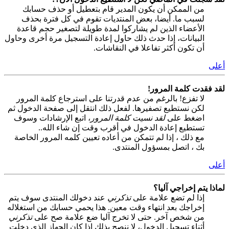
من الممكن أن يكون المدير قام بتعطيل أو حذف حسابك
لسبب ما. أيضا، بعض المنتديات تقوم في كل فترة بحذف
الأعضاء الذين لم يشاركوا لمدة طويلة لتصغير حجم قاعدة
البيانات، إذا حدث ذلك حاول إعادة التسجيل مرة أخرى وحاول
أن تكون أكثر تفاعلا في النقاشات.
أعلى
لقد فقدت كلمة المرور!
لا تفزع! بالرغم من عدم قدرتنا على استرجاع كلمة المرور
لكن نستطيع تصفيرها. لفعل ذلك انتقل إلى صفحة الدخول ثم
اضغط على
لقد نسيت كلمة المرور
، اتبع الإرشادات وسوف
تستطيع إعادة الدخول في أقرب وقت إن شاء الله..
مع ذلك ، إذا لم تتمكن من أعاده تعيين كلمه المرور الخاصة
بك ، اتصل بمسؤول المنتدى.
أعلى
لماذا يتم إخراجي آليا؟
إذا لم تضع علامة على
تذكرني
عند دخولك المنتدى سوف يتم
إخراجك بعد انتهاء وقت معين. هذا يحمي حسابك من استغلاله
من شخص آخر. حتى لا تخرج آليا ضع علامة صح على
تذكرني
أثناء تسجيل الدخول، لا ننصح بذلك إذا كان الجهاز الذي دخلت