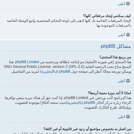
أعلى
كيف يمكنني إيجاد مرفقاتي كلها؟
لإيجاد المرفقات الخاصة بك كلها اذهب إلى لوحة التحكم الشخصية واتبع الوصلة الخاصة
بالمرفقات الموجودة بها.
أعلى
مشاكل phpBB
من برمج هذا المنتدى؟
هذا المنتدى (في صورته الأصلية) يتم إنتاجه، إطلاقه وترخصيه من
phpBB Limited
. هذا
المنتج متاح تحت الرخصة العامة GNU General Public License, version 2 (GPL-2.0)
ويمكن توزيعه مجانًا. أنظر إلى صفحة
حول phpBB )(بالإنجليزية)
لمزيد من التفاصيل.
أعلى
لماذا لا أجد ميزة معينة أريدها؟
هذا البرنامج كُتب ورخص عبر phpBB Limited، إذا كنت تثق أن هناك ميزة ينبغي توافرها
الرجاء زيارة
مركز أفكار phpBB (بالإنجليزية)
حيث ستجد أفكارًا موجودة للتصويت
وبإمكانك طرح أفكارك للتصويت.
أعلى
من اتصل به بخصوص مواضيع أو ردود غير قانونية أو غير لائقة؟
عليك مراسلة أحد مسؤولي المنتدى المسرودين في قائمة فريق الموقع، إذا لم توجد