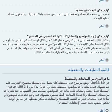
أعلى
كيف يمكن البحث عن عضو؟
اذهب إلى صفحة الأعضاء واضغط على البحث عن عضو واملأ الخيارات والحقول لإتمام
عملية البحث.
أعلى
كيف يمكن إيجاد المواضيع والمشاركات كلها الخاصة بي في المنتدى؟
يمكنك ذلك بالضغط على خيار "عرض مشاركاتك" من خلال لوحة التحكم الخاص بك أو من
خلال الضغط على "البحث عن مشاركات العضو" في صفحة عرض معلومات العضو الخاصة
بك أو باستخدام قائمة "روابط سريعة" في أعلى المنتدى. للبحث عن مواضيعك استخدم
خيار صفحة البحث المتقدم وقم بملء الخيارات المناسبة لذلك.
أعلى
قائمة المتابعات والمفضلة
ما هو الفرق بين المتابعات والمفضلة؟
في phpBB 3.0، وضع موضوع في المفضلة كان يعمل مثل مفضلة متصفح الانترنت. فلم
يتم تنبيهك عندما يتلقى أحد مواضيع المفضلة لديك ردًا جديدًا. بدءًا من phpBB 3.1، فإن
المفضلة تعمل بشكل مشابه للمتابعات في المواضيع. يمكنك تلقي التنبيهات عند تلقي أحد
مواضيعك المفضلة ردًّا جديدًا. المتابعة، أيضًا سيقوم بتنبيهك عند وجود تحديثات لموضوع أو
ساحة في المنتدى. خيارات التنبيه للمفضلة والمتابعات يمكن ضبطها عن طريق لوحة
تحكم العضو، تحت قسم "إعدادات المنتدى".
أعلى