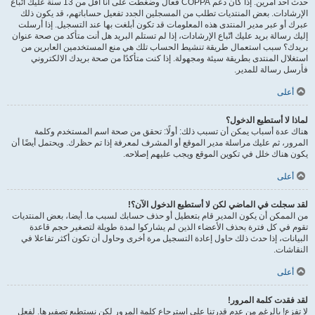
حدث أحد أمرين. إذا كان دعم COPPA فعال وضغطت على أنا أقل من 13 سنة عليك اتّباع
الإرشادات. بعض المنتديات تطلب من المسجلين الجدد تفعيل حساباتهم، قد يكون ذلك
عبرك أو عبر مدير المنتدى هذه المعلومات قد تكون أبلغت بها عند التسجيل. إذا أرسلت
إليك رسالة بريد عليك اتّباع الإرشادات، إذا لم تستلم البريد هل أنت متأكد من صحة عنوان
بريدك؟ سبب استعمال طريقة تنشيط الحساب تلك هي منع المستخدمين العابرين من
استغلال المنتدى بطريقة سيئة ومجهولة. إذا كنت متأكدًا من صحة بريدك الالكتروني
فأرسل رسالة للمدير.
أعلى
لماذا لا أستطيع الدخول؟
هناك عدة أسباب يمكن أن تسبب ذلك: أولًا: تحقق من صحة اسم المستخدم وكلمة
المرور، ثم عليك مراسلة مدير الموقع أو المشرف لمعرفة إذا تم حظرك. ويحتمل أيضًا أن
يكون هناك خلل في تكوين الموقع ويجب عليهم إصلاحه.
أعلى
لقد سجلت في الماضي لكن لا أستطيع الدخول الآن؟!
من الممكن أن يكون المدير قام بتعطيل أو حذف حسابك لسبب ما. أيضا، بعض المنتديات
تقوم في كل فترة بحذف الأعضاء الذين لم يشاركوا لمدة طويلة لتصغير حجم قاعدة
البيانات، إذا حدث ذلك حاول إعادة التسجيل مرة أخرى وحاول أن تكون أكثر تفاعلا في
النقاشات.
أعلى
لقد فقدت كلمة المرور!
لا تفزع! بالرغم من عدم قدرتنا على استرجاع كلمة المرور لكن نستطيع تصفيرها. لفعل