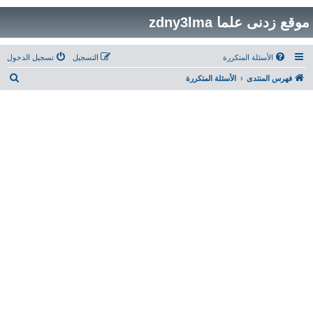
موقع زدنى علما zdny3lma
الأسئلة المتكررة
التسجيل
تسجيل الدخول
ب
فهرس المنتدى
الأسئلة المتكررة
ح
ث