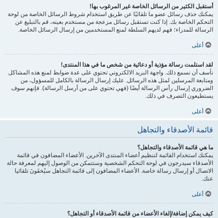
أستقبل الكثير من الرسائل الخاصة غير المرغوب بها!
يمكنك حذف رسائل عضو ما تلقائيًا عن طريق استخدام شروط الرسائل الخاصة من لوحة
التحكم الخاصة بك. إذا كنت تستقبل رسائل مزعجة من مستخدم بعينه، قم بالتبليغ عن
الرسالة للمدراء؛ فهم لديهم السلطة لمنع المستخدمين من إرسال الرسائل الخاصة.
أعلى
لقد استلمت رسالة مؤذية أو دعائية من شخص ما في هذا المنتدى!
نأسف أن نسمع ذلك. واجهة البريد الالكتروني تحتوي على عدة ضوابط لمنع هذه المشاكل
ومتابعة المرسلين لمثل هذه الرسائل. عليك إرسال الرسالة بالكامل للمسؤول، من
الضروري إرسال رأس الرسالة أيضًا (فهي تحتوي على من أرسل الرسالة). فإنهم سوف
يستطيعون التصرف في ذلك.
أعلى
قائمة الأصدقاء والتجاهل
ما هي قائمة الأصدقاء والتجاهل؟
يمكنك استخدام القائمة لتنظيم أعضاء المنتدى الآخرين. الأعضاء المضافون في قائمة
الأصدقاء سيدرجون في لوحة التحكم الشخصية وستتمكن من الوصول إليهم لمعرفة حالة
الاتصال أو إرسال رسالة خاصة. الأعضاء المضافون إلى قائمة التجاهل سيُخفَونَ تلقائيا
عنك.
أعلى
كيف يمكن إضافة/إلغاء الأعضاء من قائمة الأصدقاء أو التجاهل؟