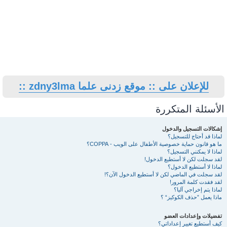
للإعلان على :: موقع زدنى علما zdny3lma ::
الأسئلة المتكررة
إشكالات التسجيل والدخول
لماذا قد أحتاج للتسجيل؟
ما هو قانون حماية خصوصية الأطفال على الويب - COPPA؟
لماذا لا يمكنني التسجيل؟
لقد سجلت لكن لا أستطيع الدخول!
لماذا لا أستطيع الدخول؟
لقد سجلت في الماضي لكن لا أستطيع الدخول الآن؟!
لقد فقدت كلمة المرور!
لماذا يتم إخراجي آليا؟
ماذا يعمل ”حذف الكوكيز“ ؟
تفضيلات وإعدادات العضو
كيف أستطيع تغيير إعداداتي؟