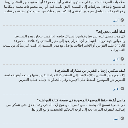
صلاحيات المرفقات تمنح على مستوى المنتدى أو المجموعة أو العضو، مدير المنتدى ربما
لم يسمح بإضافة المرفقات إلى المنتدى الذي تكتب فيه، أو ربما مجموعات معينة بإمكانها
رفع المرفقات، تواصل مع مدير المنتدى إذا كنت غير متأكد من سبب تعذر إضافة مرفقات.
أعلى
لماذا أتلقى تحذيرات؟
كل مدير منتدى لديه شروط وقوانين اشتراك خاصة. إذا قمت بتجاوز هذه الشروط
والقوانين فيحذرونك. انتبه إلى أن القرار يعود إلى مدير المنتدى ولا علاقة لمجموعة
phpBB بتلك القوانين أو الاشتراطات. تواصل مع مدير المنتدى إذا كنت غير متأكد من سبب
التحذيرات.
أعلى
كيف يمكنني إرسال التقرير عن مشاركة للمشرف؟
إذا سمح مدير المنتدى بذلك، اذهب إلى المشاركة المراد التقرير عنها وستجد أيقونة خاصة
للتقرير عن الموضوع. اضغط على الأيقونة وقم بالخطوات لإتمام عملية التقرير.
أعلى
ما هي أيقونة حفظ الموضوع الموجودة في صفحة كتابة المواضيع؟
هي خاصية تسمح لك بحفظ مسودة من الموضوع لإكماله في وقت لاحق حتى تتمكن من
إضافته. لمعرفة المزيد اتجه إلى لوحة التحكم الشخصية واتبع الروابط.
أعلى