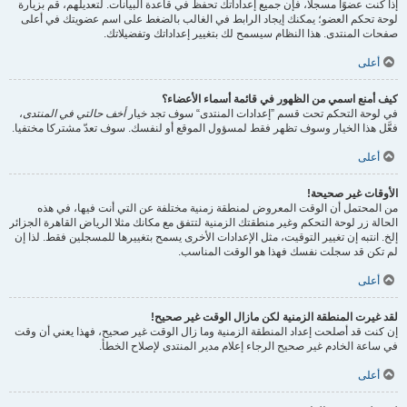
إذا كنت عضوًا مسجلًا، فإن جميع إعداداتك تحفظ في قاعدة البيانات. لتعديلهم، قم بزيارة
لوحة تحكم العضو؛ يمكنك إيجاد الرابط في الغالب بالضغط على اسم عضويتك في أعلى
صفحات المنتدى. هذا النظام سيسمح لك بتغيير إعداداتك وتفضيلاتك.
أعلى
كيف أمنع اسمي من الظهور في قائمة أسماء الأعضاء؟
في لوحة التحكم تحت قسم ”إعدادات المنتدى“ سوف تجد خيار
أخف حالتي في المنتدى
،
فعَّل هذا الخيار وسوف تظهر فقط لمسؤول الموقع أو لنفسك. سوف تعدّ مشتركا مختفيا.
أعلى
الأوقات غير صحيحة!
من المحتمل أن الوقت المعروض لمنطقة زمنية مختلفة عن التي أنت فيها، في هذه
الحالة زر لوحة التحكم وغير منطقتك الزمنية لتتفق مع مكانك مثلا الرياض القاهرة الجزائر
إلخ. انتبه إن تغيير التوقيت، مثل الإعدادات الأخرى يسمح بتغييرها للمسجلين فقط. لذا إن
لم تكن قد سجلت نفسك فهذا هو الوقت المناسب.
أعلى
لقد غيرت المنطقة الزمنية لكن مازال الوقت غير صحيح!
إن كنت قد أصلحت إعداد المنطقة الزمنية وما زال الوقت غير صحيح، فهذا يعني أن وقت
في ساعة الخادم غير صحيح الرجاء إعلام مدير المنتدى لإصلاح الخطأ.
أعلى