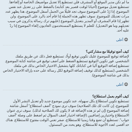
ما لم تكن مدير الموقع أو المشرف فلن تستطيع إلا تعديل مواضيعك الخاصة أو إلغاءها.
تستطيع تعديل موضوع (أحيانا لوقت قصير بعد كتابته) بالضغط على زر تعديل عند نفس
الموضوع. إذا رُدّ على الموضوع سوف تجد قليلًا من الجمل أسفل الموضوع، هذا يظهر عدد
مرات تعديلك للموضوع. سوف تظهر هذه الجملة إذا قام أحد بالرد على الموضوع، ولن
تظهر إذا قام المشرف أو المدير بتعديل الموضوع (عليهم ترك رسالة يذكرون في سبب
تعديلهم وما هو التعديل). للعلم لا يستطيع المستخدمون العاديون إلغاء الموضوع إذا ردّ
عليه أحد.
أعلى
كيف أضع توقيعًا مع مشاركتي؟
لإضافة توقيع للموضوع عليك تكوين توقيع أولًا، تستطيع فعل ذلك عن طريق ملفك
الشخصي. فور تكوين التوقيع تستطيع الضغط على
أضف توقيع
في شاشة كتابة الموضوع.
تستطيع إضافة التوقيع آليا في كتاباتك كلها بتشغيل الاختيار الخاص بذلك في ملفك
الشخصي (تستطيع كذلك توقيف إضافة التوقيع لكل رسالة على حده بإزالة الاختيار الخاص
بذلك في شاشة الموضوع).
أعلى
كيف أقوم بعمل استطلاع؟
تستطيع تكوين استطلاع بكل سهولة، عند تكوين موضوع جديد (أو تعديل النشر الأول
للموضوع، إن كانت لك تلك الصلاحية) سوف ترى نموذج ”أضف استطلاع“ أسفل شاشة
إضافة الموضوع (إن لم ترَ هذه الإضافة قد لا يكون لك الصلاحية لذلك). سوف ترى عنوان
الاستطلاع واختيارين إضافيين (لإضافة اختيار أضف السؤال ثم اضغط على وصلة ”أضف
جواب“. تستطيع أن تضع وقتا زمنيا للاستطلاع، صفر تعني الوقت مفتوح للاستطلاع. هناك
حد أقصى لعدد الأجوبة للاستطلاع، وهو يحدد من المسئول.