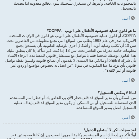
بالمجموعات الخاصة، وغيرها. لن يستغرق تسجيلك سوى دقائق معدودة لذا ننصحك
بالتسجيل.
أعلى
ما هو قانون حماية خصوصية الأطفال على الويب - COPPA؟
COPPA، أو قانون حماية خصوصية الأطفال على الويب هو قانون في الولايات المتحدة
الأمريكية صدر في عام 1998 يطلب من المواقع التي تجمع معلومات من القاصرين تحت
سن 13 أن تُكتَب وصاية أبوية، أو أشكال أخرى للوصاية القانونية بأن يسمحوا بجمع
معلومات خاصة معرفة من القاصر تحت سن 13. إذا كنت غير متأكد إذا كان ينطبق عليك
هذا القانون بوصفك شخصا فقم بالتواصل مع مستشار قانوني للمساعدة، الرجاء الانتباه
بأن شركة phpBB أو مالكي هذا المنتدى لا يقدمون أي نصائح قانونية وليسوا نقطة تواصل
قانوني بأي نوع، ما عدا المكتوب في سؤال ”من اتصل به بخصوص مواضيع أو ردود غير
قانونية أو غير لائقة؟“ .
أعلى
لماذا لا يمكنني التسجيل؟
من الممكن بأن مدير الموقع قد قام بحظر الآي بي الخاص بك أو حظر اسم المستخدم
الذي استعملته للتسجيل. أو من الممكن أن يكون مدير الموقع قد قام بإيقاف عمليه
التسجيل. اتصل بمدير الموقع للمساعدة.
أعلى
لقد سجلت لكن لا أستطيع الدخول!
أولًا تأكد من إدخالك اسم المستخدم وكلمة المرور الصحيحين. إن كانتا صحيحتين فقد