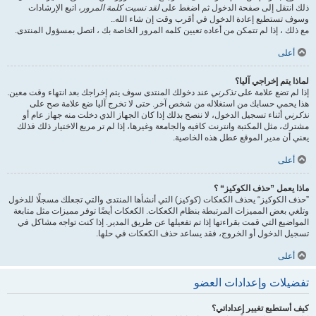
ذلك انتقل إلى صفحة الدخول ثم اضغط على
لقد نسيت كلمة المرور
، اتبع الإرشادات
وسوف تستطيع إعادة الدخول في أقرب وقت إن شاء الله..
مع ذلك ، إذا لم تتمكن من أعاده تعيين كلمه المرور الخاصة بك ، اتصل بمسؤول المنتدى.
أعلى
لماذا يتم إخراجي آليا؟
إذا لم تضع علامة على
تذكرني
عند دخولك المنتدى سوف يتم إخراجك بعد انتهاء وقت معين.
هذا يحمي حسابك من استغلاله من شخص آخر. حتى لا تخرج آليا ضع علامة صح على
تذكرني
أثناء تسجيل الدخول، لا ننصح بذلك إذا كان الجهاز الذي دخلت منه جهاز عام أو
مشترك، مثل المكتبة وانترنت كافيه والجامعة وغيرها، إذا لم تر مربع الاختيار ذلك فذلك
يعني أن مدير الموقع عطل هذه الخاصية.
أعلى
ماذا يعمل ”حذف الكوكيز“ ؟
”حذف الكوكيز“ يحذف الكعكات (كوكيز) التي أنشأها المنتدى والتي تجعلك مسجلًا للدخول
وتلغي بعض المميزات المرتبطة بنظام الكعكات. الكعكات أيضًا توفر مميزات مثل متابعة
المواضيع التي قمت بقراءتها إذا تم تفعيلها عن طريق المدير. إذا كنت تواجه مشاكل في
تسجيل الدخول أو الخروج، فقد يساعد حذف الكعكات في حلها.
أعلى
تفضيلات وإعدادات العضو
كيف أستطيع تغيير إعداداتي؟