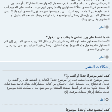
الرتب التي تظهر تحت اسم المستخدم تستعمل لإظهار عدد المشاركات أو مستوى
المستخدم في المنتدى، مثلًا المسئولون والمشرفون لهم مراتب خاصة. على العموم أنت
لا تستطيع تغيير كلمات الرتبة لديك التي يتم وضعها عبر مسؤول المنتدى، أرجوك لا تسئ
استغلال المنتدى بإرسال رسائل أو مواضيع فارغة لزيادة رتبتك، قد تجد المسئول أو
المشرف يقلل من رتبك.
أعلى
عندما اضغط على بريد شخص ما يطلب مني الدخول؟
الأعضاء المسجلون فقط لهم القدرة على إرسال رسائل الكترونية ضمن المنتدى (إن كان
المسئول قام بتفعيل هذه الميزة). وهذه لتقليل الرسائل غير المرغوب بها من أن ترسل
عن طريق المنتدى.
أعلى
إشكالات النشر
كيف أنشر موضوعًا جديدًا أو أكتب ردًا؟
لنشر موضوع جديد، اضغط على زر "موضوع جديد". لكتابة رد، اضغط على زر "أضف رد
جديد". قد تحتاج إلى التسجيل قبل أن تتمكن من كتابة المشاركات. هناك قائمة بصلاحيات
كل منتدى تكون متاحة في أسفل صفحة المنتدى والمواضيع. مثال: يمكنك كتابة موضوع
جديد، يمكنك إرفاق ملفات مرفقة، إلخ.
أعلى
كيف أستطيع حذف أو تعديل موضوع؟