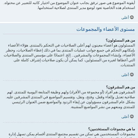
أيقونة الموضوع هي صور ترفق بجانب عنوان الموضوع من اختيار كاتبه للتعبير عن محتواه.
استخدام هذه الخاصية تعود لوضع مدير المنتدى لصلاحية استخدامها.
أعلى
مستوى الأعضاء والمجموعات
من هم المسئولون؟
المسئولون هو أعضاء معينون لهم أعلى الصلاحيات في التحكم بالمنتدى. هؤلاء الأعضاء
بإمكانهم التحكم في جميع جوانب عمليات المنتدى بما في ذلك إعطاء الصلاحيات، وحظر
الأعضاء، وإنشاء المجموعات والمشرفين... إلخ. اعتمادًا على مؤسس المنتدى والصلاحيات
التي أعطاها لغيره من المسئولين، كما يمكن أن يكون صلاحيات إشراف كاملة على
المنتديات.
أعلى
من هم المشرفون؟
المشرفون هم أفراد (أو مجموعة من الأفراد) ولهم وظيفة المتابعة اليومية للمنتدى. لهم
صلاحية تعديل وإلغاء وقفل، وفتح، ونقل، وتقسيم المواضيع في المنتدى المشرفين عليه.
بشكل عام المشرفون مسؤولون عن إبقاء الردود والمواضيع ضمن العنوان الرئيسي
للمنتدى ومنعهم من نشر المواضيع المشينة.
أعلى
ما هي مجموعات المستخدمين؟
مجموعات المستخدمين هي تمكن من تقسيم مجتمع المنتدى أقسام يمكن تسهل إدارة