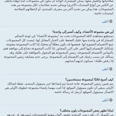
صلاحياتها والعمل معها، يمكن للمشترك الواحد أن يكون في مجموعات عدة (وهذا يختلف
عن الكثير من أنواع المنتديات الأخرى) ويمكن تحديد صلاحيات لكل مجموعة من هذه
المجموعات. هذا يمكن من تحديد أكثر من مشرف للمنتدى، أو لإعطائهم الصلاحية
لمنتديات خاصة.
أعلى
أين هي مجموعة الأعضاء، وكيف أنضم إلى واحدة؟
تستطيع مشاهدة كافة المجموعات تحت بند ”مجموعة الأعضاء“ في لوحة التحكم.
للمشاركة في واحدة منها عليك الضغط على الخيار المقابل لها، ليست كل المجموعات
تتيح الانضمام المفتوح لها، فبعضها قد يكون مغلقًا أو مخفيًا، إذا كانت المجموعة مفتوحة
بإمكانك الإنضمام إليها النقر على الزر المجاور، إذا كانت المجموعة تحتاج إلى موافقة فقم
بالتماس الانضمام للمجموعة، رئيس المجموعة هو المخول بالموافقة على طلبك وقد
يسألك عن سبب رغبتك في الانضمام إلى المجموعة. يرجى عدم مضايقه رئيس المجموعة
إذا رفض طلبك؛ سيكون لديهم أسبابهم.
أعلى
كيف أصبح قائدًا لمجموعة مستخدمين؟
يتم تعيين رئيس المجموعة عادة عندما يتم إنشاءها عبر مسؤول المنتدى، نقطة اتصالك
الأولى ينبغي أن تكون مسؤول الموقع، إذا كنت مهتما بإنشاء مجموعة خطوتك الأولى هي
الاتصال بمسؤول الموقع، أرسل له رسالة خاصة.
أعلى
لماذا تظهر بعض المجموعات بلون مختلف؟
من الممكن أن يكون مدير المنتدى خصص ألوان معينة للمجموعات ليميزهم عن غيرهم