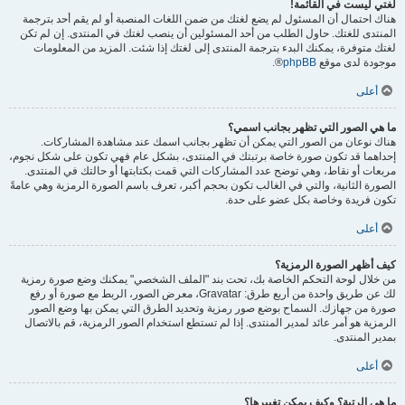
لغتي ليست في القائمة!
هناك احتمال أن المسئول لم يضع لغتك من ضمن اللغات المنصبة أو لم يقم أحد بترجمة
المنتدى للغتك. حاول الطلب من أحد المسئولين أن ينصب لغتك في المنتدى. إن لم تكن
لغتك متوفرة، يمكنك البدء بترجمة المنتدى إلى لغتك إذا شئت. المزيد من المعلومات
موجودة لدى موقع
phpBB
®.
أعلى
ما هي الصور التي تظهر بجانب اسمي؟
هناك نوعان من الصور التي يمكن أن تظهر بجانب اسمك عند مشاهدة المشاركات.
إحداهما قد تكون صورة خاصة برتبتك في المنتدى، بشكل عام فهي تكون على شكل نجوم،
مربعات أو نقاط، وهي توضح عدد المشاركات التي قمت بكتابتها أو حالتك في المنتدى.
الصورة الثانية، والتي في الغالب تكون بحجم أكبر، تعرف باسم الصورة الرمزية وهي عامةً
تكون فريدة وخاصة بكل عضو على حدة.
أعلى
كيف أظهر الصورة الرمزية؟
من خلال لوحة التحكم الخاصة بك، تحت بند "الملف الشخصي" يمكنك وضع صورة رمزية
لك عن طريق واحدة من أربع طرق: Gravatar، معرض الصور، الربط مع صورة أو رفع
صورة من جهازك. السماح بوضع صور رمزية وتحديد الطرق التي يمكن بها وضع الصور
الرمزية هو أمر عائد لمدير المنتدى. إذا لم تستطع استخدام الصور الرمزية، قم بالاتصال
بمدير المنتدى.
أعلى
ما هي الرتبة؟ وكيف يمكن تغييرها؟