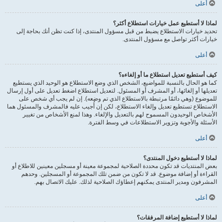
أعلى
لماذا لا أستطيع عمل خيارات استطلاع أكثر؟
تحديد خيارات الاستطلاع يضبط من قبل مسؤول المنتدى، إذا كنت تظن أنك بحاجة إلى
خيارات أكثر تواصل مع مسؤول المنتدى.
أعلى
كيف أستطيع تعديل استطلاع ما أو إلغاءه؟
كما هو الحال بالنسبة للمواضيع، الشخص الذي وضع الاستطلاع هو الوحيد الذي يستطيع
تعديلها أو إلغائها، أو المشرف أو المسئول. لتعديل استطلاع اضغط تعديل على أول إرسال
للموضوع (وهي دائمًا مرتبطة بالاستطلاع الذي تم وضعه). إن لم يجب أي شخص على
الاستطلاع تستطيع تعديل وإلغاء الاستطلاع، لكن إن أُجيب عليه فالمشرف والمسئول هما
الأشخاص الوحيدون المسموح لهم بالتعديل والإلغاء. وهذا لمنع الأشخاص من تغيير
الأسئلة والأجوبة وتزوير الاستطلاعات في وسط الفترة.
أعلى
لماذا لا أستطيع دخول المنتدى؟
بعض المنتديات قد تكون محددة الصلاحية لمجموعة معينة أو مسجلين معينين للاطلاع أو
القراءة أو إضافة موضوع. قد لا تكون من ضمن تلك المجموعة أو المسجلين. وحدهم
المشرفون ومدير المنتدى يمكنهم إعطاؤك الصلاحية لذلك. عليك الاتصال بهم.
أعلى
لماذا لا أستطيع إضافة المرفقات؟