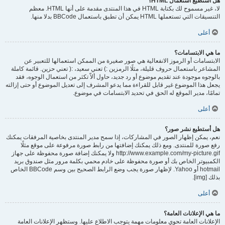
هل أستطيع استعمال HTML؟
لا، غير مسموح لك بكتابة HTML في هذا المنتدى مقدمة على أنها HTML. معظم
التنسيقات التي تستعملها HTML يمكن أن تطبق باستعمال BBCode بدلا منها.
أعلى
ما هي الابتسامات؟
الابتسامات أو الرموز الانفعالية هي صور صغيرة من الممكن استعمالها للتعبير عن
المشاعر باستعمال حروف قليلة، مثلًا الرمزين :) تعني سعيد، :( تعني حزين. قائمة كاملة
بالوجوه موجودة عند تقديم موضوع أو رد جديد، حاول ألاّ تكثر من استعمال الوجوه، فقد
يجعل هذا الموضوع غير قابل للقراءة مما يدعو المشرف إلى تعديل الموضوع أو حتى إزالته
تمامًا، مدير الموقع له الحق في تحديد الابتسامات في موضوع.
أعلى
هل أستطيع نشر صور؟
نعم، يمكن إظهار الصور في المشاركات، إذا سمح مدير المنتدى بخاصية المرفقات يمكنك
رفع صورة للمنتدى. ومع ذلك يمكنك إضافتها من رابط صورة مرفوعة على موقع مثلًا
http://www.example.com/my-picture.gif ولا يمكنك إضافة صورة محفوظة على جهاز
الكمبيوتر الخاص بك أو صورة محفوظة على خادم محمي بكلمة مرور مثل صندوق بريد
hotmail أو Yahoo. لإظهار صورة يجب وضع الرابط الصحيح بين وسم BBCode الخاص
بذلك [img].
أعلى
ما هي الإعلانات العامة؟
الإعلانات العامة تحوي معلومات مهمة يتوجب الاطلاع عليها. وستظهر الإعلانات العامة