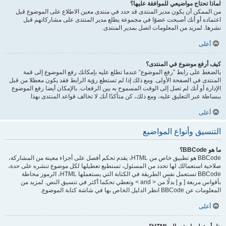
لماذا تحتاج مواضيعي للموافقة عليها؟
من الممكن أن يكون مدير المنتدى قد حدد في منتدى معين الاطلاع على الموضوع قبل
اعتماده أو أنك أصبحت عضوًا في مجموعة يطلع مدير المنتدى على مشاركاتهم قبل
نشرها. لمزيد من المعلومات اتصل بمدير المنتدى.
أعلى
كيف أرفع موضوع في المنتدى؟
بالضغط على رابط ”رفع الموضوع“ عندما تطلع عليه بإمكانك رفع الموضوع إلى قمة
المنتدى في الصفحة الأولى. ومع ذلك إذا لم تستطع رؤية الرابط فقد يكون معطلا من قبل
الإدارة أو أنك لم تصل إلى الوقت المسموح به بين الرفعات. بالإمكان أيضا رفع الموضوع
ببساطة عبر التعليق عليه، ومع ذلك، كن متأكدًا أنك لا تخالف قواعد المنتدى بهذا.
أعلى
التنسيق وأنواع المواضيع
ما هو BBCode؟
BBCode هو تطبيق خاص من HTML، يقدم تحكم أفصل على أجزاء معينة من المشاركة،
صلاحية استعمالك لها تحدد من المسئول، تستطيع تعطيلها لكل موضوع تنشره على حدة،
BBCode تستعمل نفس الطريقة في الكتابة التي يستعملها HTML، الرموز محاطة
بأقواس مربعة [ و ] بدلًا من < and > وتعطي تحكما أكثر في تنسيق النص. لمزيد من
المعلومات عن BBCode انظر الدليل الخاص بها في شاشة كتابة الموضوع.
أعلى