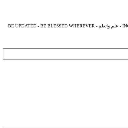
موقع زدنى علما zdny3lma - عالم بلا حدود من العلم و التعلم و المعرفة - INCREASE ME IN KNOWLEDGE - BE BENEFIT - BE USEFUL - علم واتعلم - BE UPDATED - BE BLESSED WHEREVER