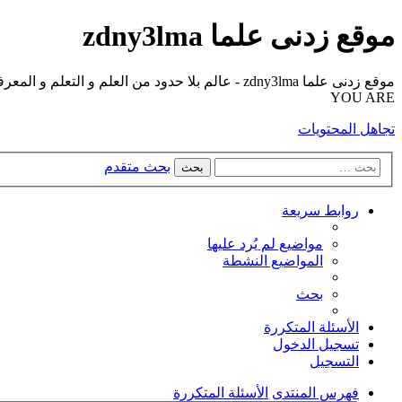
موقع زدنى علما zdny3lma
YOU ARE
تجاهل المحتويات
بحث متقدم
بحث
روابط سريعة
مواضيع لم يُرد عليها
المواضيع النشطة
بحث
الأسئلة المتكررة
تسجيل الدخول
التسجيل
فهرس المنتدى
الأسئلة المتكررة