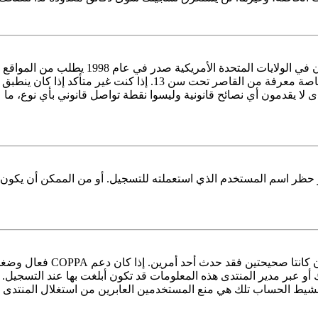
أو أشكال أخرى للوصاية القانونية بأن يسمحوا بجمع معلومات خاصة
اه بأن شركة phpBB أو مالكي هذا المنتدى لا يقدمون أي نصائح قانونية وليسوا نقطة تواص
 حظر اسم المستخدم الذي استعملته للتسجيل. أو من الممكن أن يكون م
عبر مدير المنتدى هذه المعلومات قد تكون أبلغت بها عند التسجيل. إذا أ
 الحساب تلك هي منع المستخدمين العابرين من استغلال المنتدى بطر