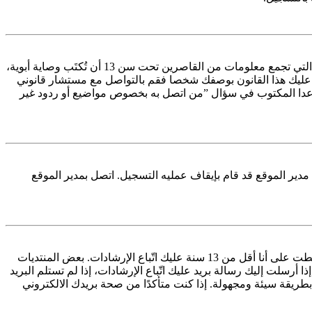
COPPA، أو قانون حماية خصوصية الأطفال على الويب هو قانون في الولايات المتحدة الأمريكية صدر في عام 1998 يطلب من المواقع التي تجمع معلومات من القاصرين تحت سن 13 أن تُكتَب وصاية أبوية،
 معرفة من القاصر تحت سن 13. إذا كنت غير متأكد إذا كان ينطبق عليك هذا القانون بوصفك شخصا فقم بالتواصل مع مستشار قانوني
ل قانوني بأي نوع، ما عدا المكتوب في سؤال ”من اتصل به بخصوص مواضيع أو ردود غير
دير الموقع قد قام بإيقاف عمليه التسجيل. اتصل بمدير الموقع
أولًا تأكد من إدخالك اسم المستخدم وكلمة المرور الصحيحين. إن كانتا صحيحتين فقد حدث أحد أمرين. إذا كان دعم COPPA فعال وضغطت على أنا أقل من 13 سنة عليك اتّباع الإرشادات. بعض المنتديات
رسلت إليك رسالة بريد عليك اتّباع الإرشادات، إذا لم تستلم البريد
يقة سيئة ومجهولة. إذا كنت متأكدًا من صحة بريدك الالكتروني