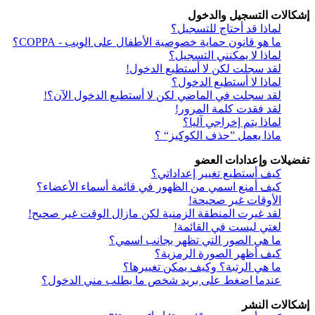
إشكالات التسجيل والدخول
لماذا قد أحتاج للتسجيل؟
ما هو قانون حماية خصوصية الأطفال على الويب - COPPA؟
لماذا لا يمكنني التسجيل؟
لقد سجلت لكن لا أستطيع الدخول!
لماذا لا أستطيع الدخول؟
لقد سجلت في الماضي لكن لا أستطيع الدخول الآن؟!
لقد فقدت كلمة المرور!
لماذا يتم إخراجي آليا؟
ماذا يعمل ”حذف الكوكيز“ ؟
تفضيلات وإعدادات العضو
كيف أستطيع تغيير إعداداتي؟
كيف أمنع اسمي من الظهور في قائمة أسماء الأعضاء؟
الأوقات غير صحيحة!
لقد غيرت المنطقة الزمنية لكن مازال الوقت غير صحيح!
لغتي ليست في القائمة!
ما هي الصور التي تظهر بجانب اسمي؟
كيف أظهر الصورة الرمزية؟
ما هي الرتبة؟ وكيف يمكن تغييرها؟
عندما اضغط على بريد شخص ما يطلب مني الدخول؟
إشكالات النشر