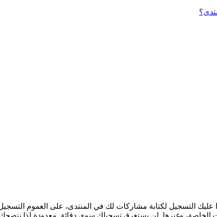
نتدى؟
وا عليك التسجيل لكتابة مشاركات لك في المنتدى، على العموم التسج
ت الخاصة، وغيرها. لن يستغرق تسجيلك سوى دقائق معدودة لذا ننصحك 