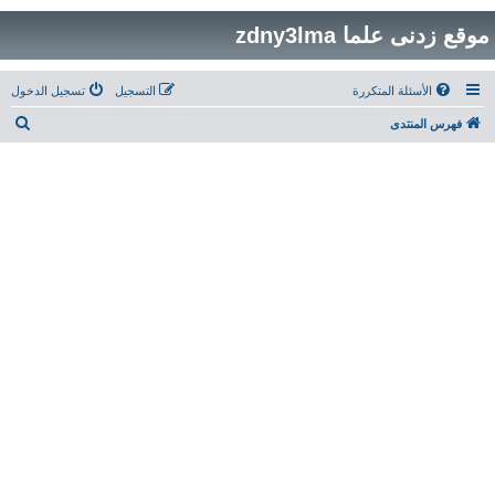
موقع زدنى علما zdny3lma
الأسئلة المتكررة
التسجيل
تسجيل الدخول
ب
فهرس المنتدى
ح
ث