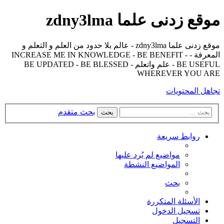
موقع زدنى علما zdny3lma
موقع زدنى علما zdny3lma - عالم بلا حدود من العلم و التعلم و
المعرفة - INCREASE ME IN KNOWLEDGE - BE BENEFIT -
BE USEFUL - علم واتعلم - BE UPDATED - BE BLESSED
WHEREVER YOU ARE
تجاهل المحتويات
بحث متقدم
بحث
روابط سريعة
مواضيع لم يُرد عليها
المواضيع النشطة
بحث
الأسئلة المتكررة
تسجيل الدخول
التسجيل