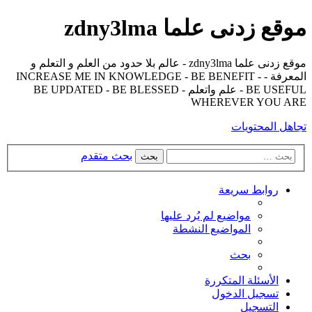
موقع زدنى علما zdny3lma
موقع زدنى علما zdny3lma - عالم بلا حدود من العلم و التعلم و
المعرفة - INCREASE ME IN KNOWLEDGE - BE BENEFIT -
BE USEFUL - علم واتعلم - BE UPDATED - BE BLESSED
WHEREVER YOU ARE
تجاهل المحتويات
بحث متقدم
بحث
روابط سريعة
مواضيع لم يُرد عليها
المواضيع النشطة
بحث
الأسئلة المتكررة
تسجيل الدخول
التسجيل