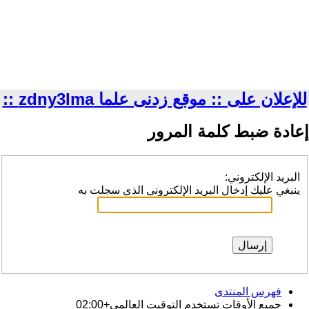
للإعلان على :: موقع زدنى علما zdny3lma ::
إعادة ضبط كلمة المرور
البريد الإلكتروني:
ينبغي عليك إدخال البريد الإلكتروني الذي سجلت به
فهرس المنتدى
جميع الأوقات تستخدم
التوقيت العالمي+02:00