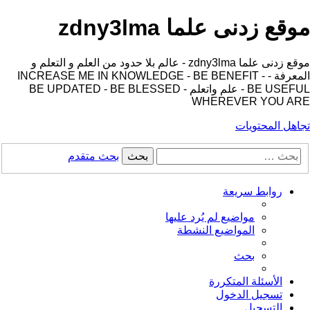
موقع زدنى علما zdny3lma
موقع زدنى علما zdny3lma - عالم بلا حدود من العلم و التعلم و
المعرفة - INCREASE ME IN KNOWLEDGE - BE BENEFIT -
BE USEFUL - علم واتعلم - BE UPDATED - BE BLESSED
WHEREVER YOU ARE
تجاهل المحتويات
بحث
بحث متقدم
روابط سريعة
مواضيع لم يُرد عليها
المواضيع النشطة
بحث
الأسئلة المتكررة
تسجيل الدخول
التسجيل