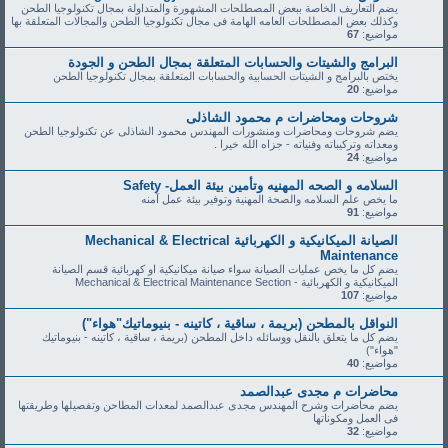
يضم التعاريف الخاصة ببعض المصطلحات المشهورة والمتداولة بمجال تكنولوجيا الطحن
وكذلك بعض المصطلحات العامه الهامة فى مجال تكنولوجيا الطحن والمجالات المتعلقة بها
مواضيع:
67
البرامج والشيتات والحسابات المتعلقة بمجال الطحن و الجودة
يختص بالبرامج و الشيتات الحسابية والحسابات المتعلقة بمجال تكنولوجيا الطحن
مواضيع:
20
شروحات ومحاضرات م محمود الشاذلى
يضم شروحات ومحاضرات ومنشورات المهندس محمود الشاذلى عن تكنولوجيا الطحن
ومعداته وتركيباته وفنياته - جزاه الله خيرا .
مواضيع:
24
السلامه و الصحه المهنيه وتأمين بيئة العمل- Safety
ما يخص علم السلامه والصحة المهنية وتوفير بيئة عمل آمنه
مواضيع:
91
الصيانة الميكانيكية و الكهربائية Mechanical & Electrical
Maintenance
يضم كل ما يخص عمليات الصيانة سواء صيانة ميكانيكية او كهربائية قسم الصيانة
الميكانيكية و الكهربائية - Mechanical & Electrical Maintenance Section
مواضيع:
107
النواقل بالمطحن (بريمة ، ساقية ، كاتينه - بنيوماتيك"هواء")
يضم كل ما يتعلق بالنقل ووسائله داخل المطحن (بريمة ، ساقية ، كاتينه - بنيوماتيك
"هواء")
مواضيع:
40
محاضرات م مجدى عبدالصمد
يضم محاضرات وشرح المهندس مجدى عبدالصمد لمعدات المطاحن وتفصيلها وطريقتها
فى العمل ومكوناتها
مواضيع:
32