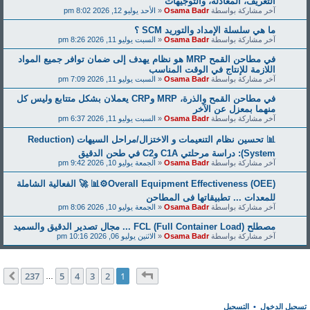
التعريف، المعادلة، والتوجيهات
آخر مشاركة بواسطة
Osama Badr
«
الأحد يوليو 12, 2026 8:02 pm
ما هي سلسلة الإمداد والتوريد SCM ؟
آخر مشاركة بواسطة
Osama Badr
«
السبت يوليو 11, 2026 8:26 pm
في مطاحن القمح MRP هو نظام يهدف إلى ضمان توافر جميع المواد
اللازمة للإنتاج في الوقت المناسب
آخر مشاركة بواسطة
Osama Badr
«
السبت يوليو 11, 2026 7:09 pm
في مطاحن القمح والذرة، MRP وCRP يعملان بشكل متتابع وليس كل
منهما بمعزل عن الآخر
آخر مشاركة بواسطة
Osama Badr
«
السبت يوليو 11, 2026 6:37 pm
📊 تحسين نظام التنعيمات و الاختزال/مراحل السيهات (Reduction
System): دراسة مرحلتي C1A وC2 في طحن الدقيق
آخر مشاركة بواسطة
Osama Badr
«
الجمعة يوليو 10, 2026 9:42 pm
Overall Equipment Effectiveness (OEE)⚙️📊 🚀 الفعالية الشاملة
للمعدات ... تطبيقاتها فى المطاحن
آخر مشاركة بواسطة
Osama Badr
«
الجمعة يوليو 10, 2026 8:06 pm
مصطلح FCL (Full Container Load) ... مجال تصدير الدقيق والسميد
آخر مشاركة بواسطة
Osama Badr
«
الاثنين يوليو 06, 2026 10:16 pm
صفحة
1
من
237
237
5
4
3
2
1
التالي
…
تسجيل الدخول
•
التسجيل