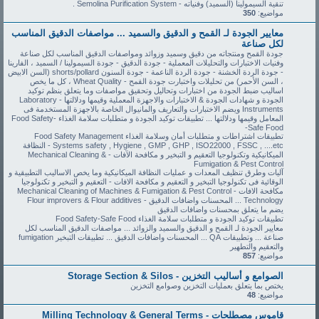
تنقية السيمولينا (السميد) وفنياته - Semolina Purification System .
مواضيع:
350
معايير الجودة لـ القمح و الدقيق والسميد ... مواصفات الدقيق المناسب
لكل صناعة
جودة القمح ومنتجاته من دقيق وسميد وزوائد ومواصفات الدقيق المناسب لكل صناعة
وفنيات الاختبارات والتحليلات المعملية - جودة الدقيق - جودة السيمولينا / السميد ، الفارينا
- جودة الردة الخشنة - جودة الردة الناعمة - جودة السنون shorts/pollard (السن الابيض
، السن الأحمر) من تحليلات واختبارت جودة القمح - Wheat Quality ، كل ما يخص
اساليب ضبط الجودة من اختبارات وتحاليل وتحقيق مواصفات وما يتعلق بنظم توكيد
الجودة و شهادات الجودة & الاختبارات والاجهزة المعملية وقيمها ودلالتها - Laboratory
Instruments ويضم الاختبارات والتعاريف والمانيوال الخاصة بالاجهزة المستخدمة فى
المعامل وقيمها ودلالتها ... تطبيقات توكيد الجودة و متطلبات سلامة الغذاء Food Safety-
Safe Food-
تطبيقات اشتراطات و متطلبات أمان وسلامة الغذاء Food Safety Management
Systems safety , Hygiene , GMP , GHP , ISO22000 , FSSC , ....etc - النظافة
الميكانيكية وتكنولوجيا التعقيم و التبخير و مكافحة الآفات - Mechanical Cleaning &
Fumigation & Pest Control
آليات وطرق تنظيف المعدات و عمليات النظافة الميكانيكية وما يخص الاساليب التطبيقية و
الوقائية فى تكنولوجيا التبخير و التعقيم و مكافحة الافات - التعقيم و التبخير و تكنولوجيا
مكافحة الافات - Mechanical Cleaning of Machines & Fumigation & Pest Control
Technology ... المحسنات واضافات الدقيق - Flour improvers & Flour additives
يضم ما يتعلق بمحسنات واضافات الدقيق
تطبيقات توكيد الجودة و متطلبات سلامة الغذاء Food Safety-Safe Food
معايير الجودة لـ القمح و الدقيق والسميد والزوائد ... مواصفات الدقيق المناسب لكل
صناعة ... وتطبيقات QA ... المحسنات واضافات الدقيق ... تطبيقات التبخير fumigation
والتعقيم والتطهير
مواضيع:
857
الصوامع و أساليب التخزين - Storage Section & Silos
يختص بما يتعلق بعمليات التخزين وصوامع التخزين
مواضيع:
48
قاموس مصطلحات - Milling Technology & General Terms