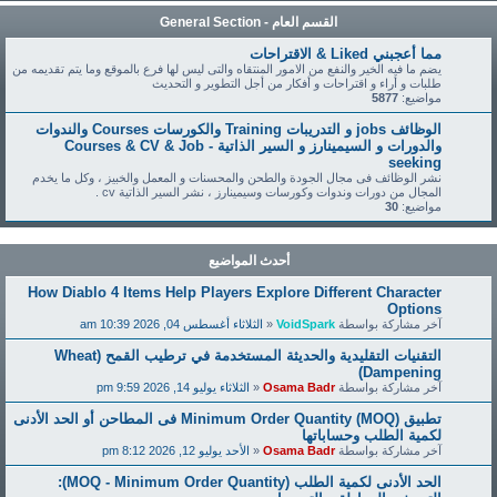
القسم العام - General Section
مما أعجبني Liked & الاقتراحات
يضم ما فيه الخير والنفع من الامور المنتقاه والتى ليس لها فرع بالموقع وما يتم تقديمه من
طلبات و أراء و اقتراحات و أفكار من أجل التطوير و التحديث
مواضيع:
5877
الوظائف jobs و التدريبات Training والكورسات Courses والندوات
والدورات و السيمينارز و السير الذاتية - Courses & CV & Job
seeking
نشر الوظائف فى مجال الجودة والطحن والمحسنات و المعمل والخبيز ، وكل ما يخدم
المجال من دورات وندوات وكورسات وسيمينارز ، نشر السير الذاتية cv .
مواضيع:
30
أحدث المواضيع
How Diablo 4 Items Help Players Explore Different Character
Options
آخر مشاركة بواسطة
VoidSpark
«
الثلاثاء أغسطس 04, 2026 10:39 am
التقنيات التقليدية والحديثة المستخدمة في ترطيب القمح (Wheat
Dampening)
آخر مشاركة بواسطة
Osama Badr
«
الثلاثاء يوليو 14, 2026 9:59 pm
تطبيق Minimum Order Quantity (MOQ) فى المطاحن أو الحد الأدنى
لكمية الطلب وحساباتها
آخر مشاركة بواسطة
Osama Badr
«
الأحد يوليو 12, 2026 8:12 pm
الحد الأدنى لكمية الطلب (MOQ - Minimum Order Quantity):