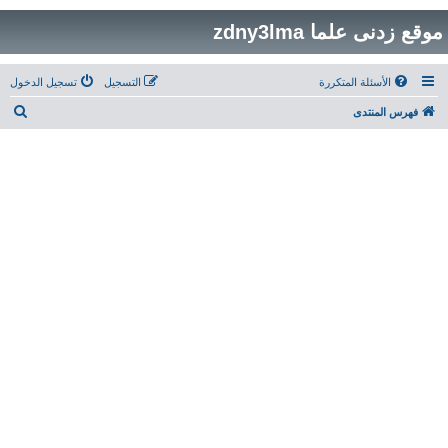
موقع زدنى علما zdny3lma
الأسئلة المتكررة
التسجيل
تسجيل الدخول
ب
فهرس المنتدى
ح
ث