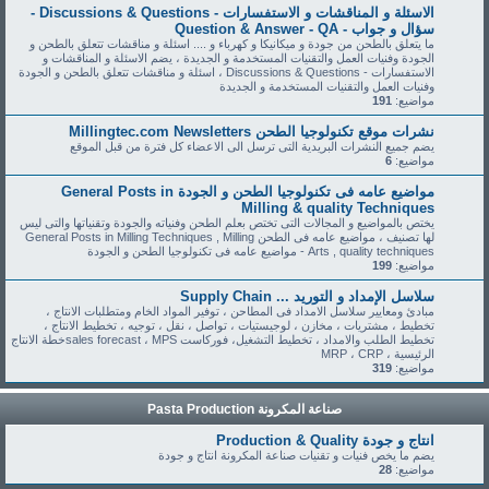
الاسئلة و المناقشات و الاستفسارات - Discussions & Questions -
سؤال و جواب - Question & Answer - QA
ما يتعلق بالطحن من جودة و ميكانيكا و كهرباء و .... اسئلة و مناقشات تتعلق بالطحن و
الجودة وفنيات العمل والتقنيات المستخدمة و الجديدة ، يضم الاسئلة و المناقشات و
الاستفسارات - Discussions & Questions ، اسئلة و مناقشات تتعلق بالطحن و الجودة
وفنيات العمل والتقنيات المستخدمة و الجديدة
مواضيع:
191
نشرات موقع تكنولوجيا الطحن Millingtec.com Newsletters
يضم جميع النشرات البريدية التى ترسل الى الاعضاء كل فترة من قبل الموقع
مواضيع:
6
مواضيع عامه فى تكنولوجيا الطحن و الجودة General Posts in
Milling & quality Techniques
يختص بالمواضيع و المجالات التى تختص بعلم الطحن وفنياته والجودة وتقنياتها والتى ليس
لها تصنيف ، مواضيع عامه فى الطحن General Posts in Milling Techniques , Milling
Arts , quality techniques - مواضيع عامه فى تكنولوجيا الطحن و الجودة
مواضيع:
199
سلاسل الإمداد و التوريد ... Supply Chain
مبادئ ومعايير سلاسل الامداد فى المطاحن ، توفير المواد الخام ومتطلبات الانتاج ،
تخطيط ، مشتريات ، مخازن ، لوجيستيات ، تواصل ، نقل ، توجيه ، تخطيط الانتاج ،
تخطيط الطلب والامداد ، تخطيط التشغيل، فوركاست sales forecast ، MPSخطة الانتاج
الرئيسية ، MRP ، CRP
مواضيع:
319
صناعة المكرونة Pasta Production
انتاج و جودة Production & Quality
يضم ما يخص فنيات و تقنيات صناعة المكرونة انتاج و جودة
مواضيع:
28