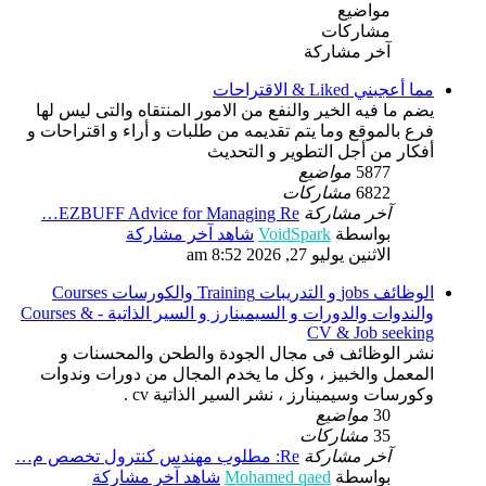
مواضيع
مشاركات
آخر مشاركة
مما أعجبني Liked & الاقتراحات
يضم ما فيه الخير والنفع من الامور المنتقاه والتى ليس لها
فرع بالموقع وما يتم تقديمه من طلبات و أراء و اقتراحات و
أفكار من أجل التطوير و التحديث
5877
مواضيع
6822
مشاركات
آخر مشاركة
EZBUFF Advice for Managing Re…
بواسطة
VoidSpark
شاهد آخر مشاركة
الاثنين يوليو 27, 2026 8:52 am
الوظائف jobs و التدريبات Training والكورسات Courses
والندوات والدورات و السيمينارز و السير الذاتية - Courses &
CV & Job seeking
نشر الوظائف فى مجال الجودة والطحن والمحسنات و
المعمل والخبيز ، وكل ما يخدم المجال من دورات وندوات
وكورسات وسيمينارز ، نشر السير الذاتية cv .
30
مواضيع
35
مشاركات
آخر مشاركة
Re: مطلوب مهندس كنترول تخصص م…
بواسطة
Mohamed qaed
شاهد آخر مشاركة