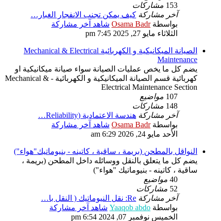
153
مشاركات
آخر مشاركة
كيف يمكن تجنب الانفجار الغبار…
بواسطة
Osama Badr
شاهد آخر مشاركة
الثلاثاء مايو 27, 2025 7:45 pm
الصيانة الميكانيكية و الكهربائية Mechanical & Electrical
Maintenance
يضم كل ما يخص عمليات الصيانة سواء صيانة ميكانيكية او
كهربائية قسم الصيانة الميكانيكية و الكهربائية - Mechanical &
Electrical Maintenance Section
107
مواضيع
148
مشاركات
آخر مشاركة
هندسة الاعتمادية (Reliability…
بواسطة
Osama Badr
شاهد آخر مشاركة
الأحد مايو 24, 2026 6:29 am
النواقل بالمطحن (بريمة ، ساقية ، كاتينه - بنيوماتيك"هواء")
يضم كل ما يتعلق بالنقل ووسائله داخل المطحن (بريمة ،
ساقية ، كاتينه - بنيوماتيك "هواء")
40
مواضيع
52
مشاركات
آخر مشاركة
Re: نقل النيوماتيك ( النقل با…
بواسطة
Yaaqob abdo
شاهد آخر مشاركة
الخميس نوفمبر 07, 2024 6:54 pm