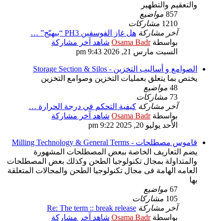
والتعقيم والتطهير
857
مواضيع
1210
مشاركات
آخر مشاركة
هل غاز الفوسفين PH3 “بيهيّج” …
بواسطة
Osama Badr
شاهد آخر مشاركة
السبت مارس 21, 2026 9:43 pm
الصوامع و أساليب التخزين - Storage Section & Silos
يختص بما يتعلق بعمليات التخزين وصوامع التخزين
48
مواضيع
73
مشاركات
آخر مشاركة
كيفية التحكم في درجة الحرارة …
بواسطة
Osama Badr
شاهد آخر مشاركة
الأحد يوليو 20, 2025 9:22 pm
قاموس مصطلحات - Milling Technology & General Terms
يضم التعاريف الخاصة ببعض المصطلحات المشهورة
والمتداولة بمجال تكنولوجيا الطحن وكذلك بعض المصطلحات
العامه الهامة فى مجال تكنولوجيا الطحن والمجالات المتعلقة
بها
67
مواضيع
105
مشاركات
آخر مشاركة
Re: The term :: break release
بواسطة
Osama Badr
شاهد آخر مشاركة