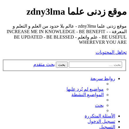
موقع زدنى علما zdny3lma
موقع زدنى علما zdny3lma - عالم بلا حدود من العلم و التعلم و
المعرفة - INCREASE ME IN KNOWLEDGE - BE BENEFIT -
BE USEFUL - علم واتعلم - BE UPDATED - BE BLESSED
WHEREVER YOU ARE
تجاهل المحتويات
بحث متقدم
بحث
روابط سريعة
مواضيع لم يُرد عليها
المواضيع النشطة
بحث
الأسئلة المتكررة
تسجيل الدخول
التسجيل