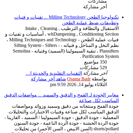
مشاركات
آخر مشاركة
تكنولوجيا الطحن Milling Technology ... تقنيات و فنيات
وتطبيقات ضبط عملية الطحن
الاستقبال والنظافة و الترطيب Intake , Cleaning ,
whDampening , Conditioning Section ، أساسيات و تقنيات و
فنيات عملية الطحن - Milling Techniques and Technology ،
نظم النخل و المناخل و فنياته - Sifting System - Sifters -
Plansifters ، تنقية السيمولينا (السميد) وفنياته - Semolina
Purification System .
350
مواضيع
529
مشاركات
آخر مشاركة
التقنيات التقليدية والحديثة ا…
بواسطة
Osama Badr
شاهد آخر مشاركة
الثلاثاء يوليو 14, 2026 9:59 pm
معايير الجودة لـ القمح و الدقيق والسميد ... مواصفات الدقيق
المناسب لكل صناعة
جودة القمح ومنتجاته من دقيق وسميد وزوائد ومواصفات
الدقيق المناسب لكل صناعة وفنيات الاختبارات والتحليلات
المعملية - جودة الدقيق - جودة السيمولينا / السميد ، الفارينا -
جودة الردة الخشنة - جودة الردة الناعمة - جودة السنون
shorts/pollard (السن الابيض ، السن الأحمر) من تحليلات