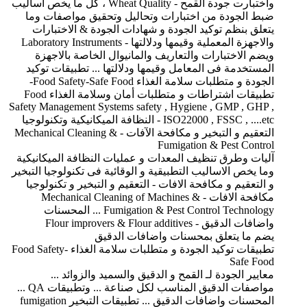
واختبارت جودة القمح - Wheat Quality ، كل ما يخص اساليب
ضبط الجودة من اختبارات وتحاليل وتحقيق مواصفات وما
يتعلق بنظم توكيد الجودة و شهادات الجودة & الاختبارات
والاجهزة المعملية وقيمها ودلالتها - Laboratory Instruments
ويضم الاختبارات والتعاريف والمانيوال الخاصة بالاجهزة
المستخدمة فى المعامل وقيمها ودلالتها ... تطبيقات توكيد
الجودة و متطلبات سلامة الغذاء Food Safety-Safe Food-
تطبيقات اشتراطات و متطلبات أمان وسلامة الغذاء Food
Safety Management Systems safety , Hygiene , GMP , GHP ,
ISO22000 , FSSC , ....etc - النظافة الميكانيكية وتكنولوجيا
التعقيم و التبخير و مكافحة الآفات - Mechanical Cleaning &
Fumigation & Pest Control
آليات وطرق تنظيف المعدات و عمليات النظافة الميكانيكية
وما يخص الاساليب التطبيقية و الوقائية فى تكنولوجيا التبخير
و التعقيم و مكافحة الافات - التعقيم و التبخير و تكنولوجيا
مكافحة الافات - Mechanical Cleaning of Machines &
Fumigation & Pest Control Technology ... المحسنات
واضافات الدقيق - Flour improvers & Flour additives
يضم ما يتعلق بمحسنات واضافات الدقيق
تطبيقات توكيد الجودة و متطلبات سلامة الغذاء Food Safety-
Safe Food
معايير الجودة لـ القمح و الدقيق والسميد والزوائد ...
مواصفات الدقيق المناسب لكل صناعة ... وتطبيقات QA ...
المحسنات واضافات الدقيق ... تطبيقات التبخير fumigation