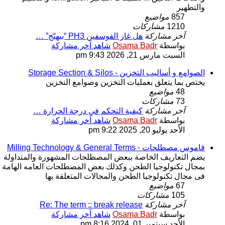
والتطهير
857
مواضيع
1210
مشاركات
آخر مشاركة
هل غاز الفوسفين PH3 “بيهيّج” …
بواسطة
Osama Badr
شاهد آخر مشاركة
السبت مارس 21, 2026 9:43 pm
الصوامع و أساليب التخزين - Storage Section & Silos
يختص بما يتعلق بعمليات التخزين وصوامع التخزين
48
مواضيع
73
مشاركات
آخر مشاركة
كيفية التحكم في درجة الحرارة …
بواسطة
Osama Badr
شاهد آخر مشاركة
الأحد يوليو 20, 2025 9:22 pm
قاموس مصطلحات - Milling Technology & General Terms
يضم التعاريف الخاصة ببعض المصطلحات المشهورة والمتداولة
بمجال تكنولوجيا الطحن وكذلك بعض المصطلحات العامه الهامة
فى مجال تكنولوجيا الطحن والمجالات المتعلقة بها
67
مواضيع
105
مشاركات
آخر مشاركة
Re: The term :: break release
بواسطة
Osama Badr
شاهد آخر مشاركة
الأحد سبتمبر 01, 2024 8:16 pm