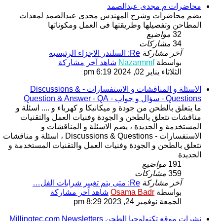
محاضرات م مجدى عبدالصمد
يضم محاضرات وشرح المهندس مجدى عبدالصمد لمعدات
المطاحن وتفصيلها وطريقتها فى العمل ومكوناتها
32
مواضيع
34
مشاركات
آخر مشاركة
Re: السلندر الاجزاء الرئيسيه
بواسطة
Nazarmmf
شاهد آخر مشاركة
الثلاثاء يناير 02, 2024 6:19 pm
الاسئلة و المناقشات و الاستفسارات - Discussions &
Questions - سؤال و جواب - Question & Answer - QA
ما يتعلق بالطحن من جودة و ميكانيكا و كهرباء و .... اسئلة و
مناقشات تتعلق بالطحن و الجودة وفنيات العمل والتقنيات
المستخدمة و الجديدة ، يضم الاسئلة و المناقشات و
الاستفسارات - Discussions & Questions ، اسئلة و مناقشات
تتعلق بالطحن و الجودة وفنيات العمل والتقنيات المستخدمة و
الجديدة
191
مواضيع
359
مشاركات
آخر مشاركة
Re: متى يتم تغيير شرابات الفل…
بواسطة
Osama Badr
شاهد آخر مشاركة
الجمعة نوفمبر 24, 2023 8:29 pm
نشرات موقع تكنولوجيا الطحن Millingtec.com Newsletters