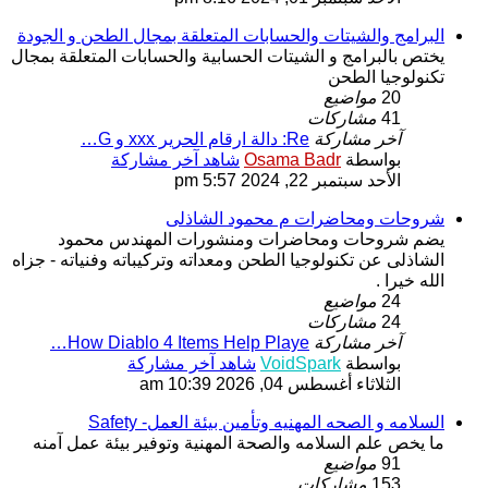
البرامج والشيتات والحسابات المتعلقة بمجال الطحن و الجودة
يختص بالبرامج و الشيتات الحسابية والحسابات المتعلقة بمجال
تكنولوجيا الطحن
20
مواضيع
41
مشاركات
آخر مشاركة
Re: دالة ارقام الحرير xxx و G…
بواسطة
Osama Badr
شاهد آخر مشاركة
الأحد سبتمبر 22, 2024 5:57 pm
شروحات ومحاضرات م محمود الشاذلى
يضم شروحات ومحاضرات ومنشورات المهندس محمود
الشاذلى عن تكنولوجيا الطحن ومعداته وتركيباته وفنياته - جزاه
الله خيرا .
24
مواضيع
24
مشاركات
آخر مشاركة
How Diablo 4 Items Help Playe…
بواسطة
VoidSpark
شاهد آخر مشاركة
الثلاثاء أغسطس 04, 2026 10:39 am
السلامه و الصحه المهنيه وتأمين بيئة العمل- Safety
ما يخص علم السلامه والصحة المهنية وتوفير بيئة عمل آمنه
91
مواضيع
153
مشاركات