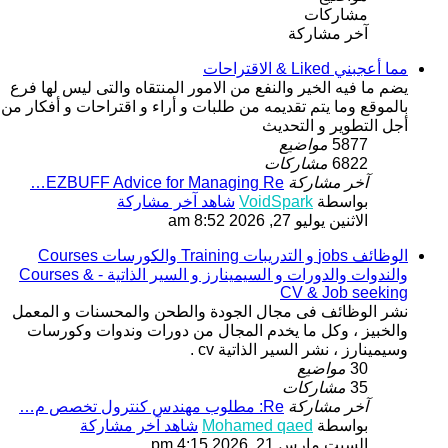
مشاركات
آخر مشاركة
مما أعجبني Liked & الاقتراحات
يضم ما فيه الخير والنفع من الامور المنتقاه والتى ليس لها فرع
بالموقع وما يتم تقديمه من طلبات و أراء و اقتراحات و أفكار من
أجل التطوير و التحديث
5877
مواضيع
6822
مشاركات
آخر مشاركة
EZBUFF Advice for Managing Re…
بواسطة
VoidSpark
شاهد آخر مشاركة
الاثنين يوليو 27, 2026 8:52 am
الوظائف jobs و التدريبات Training والكورسات Courses
والندوات والدورات و السيمينارز و السير الذاتية - Courses &
CV & Job seeking
نشر الوظائف فى مجال الجودة والطحن والمحسنات و المعمل
والخبيز ، وكل ما يخدم المجال من دورات وندوات وكورسات
وسيمينارز ، نشر السير الذاتية cv .
30
مواضيع
35
مشاركات
آخر مشاركة
Re: مطلوب مهندس كنترول تخصص م…
بواسطة
Mohamed qaed
شاهد آخر مشاركة
السبت مارس 21, 2026 4:15 pm