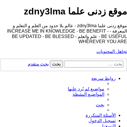
موقع زدنى علما zdny3lma
موقع زدنى علما zdny3lma - عالم بلا حدود من العلم و التعلم و
المعرفة - INCREASE ME IN KNOWLEDGE - BE BENEFIT -
BE USEFUL - علم واتعلم - BE UPDATED - BE BLESSED
WHEREVER YOU ARE
تجاهل المحتويات
بحث
بحث متقدم
روابط سريعة
مواضيع لم يُرد عليها
المواضيع النشطة
بحث
الأسئلة المتكررة
تسجيل الدخول
التسجيل