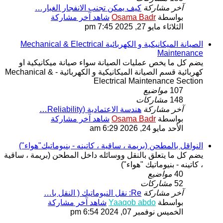
آخر مشاركة
كيف يمكن تجنب الانفجار الغبار…
بواسطة
Osama Badr
شاهد آخر مشاركة
الثلاثاء مايو 27, 2025 7:45 pm
الصيانة الميكانيكية و الكهربائية Mechanical & Electrical
Maintenance
يضم كل ما يخص عمليات الصيانة سواء صيانة ميكانيكية او
كهربائية قسم الصيانة الميكانيكية و الكهربائية - Mechanical &
Electrical Maintenance Section
107
مواضيع
148
مشاركات
آخر مشاركة
هندسة الاعتمادية (Reliability…
بواسطة
Osama Badr
شاهد آخر مشاركة
الأحد مايو 24, 2026 6:29 am
النواقل بالمطحن (بريمة ، ساقية ، كاتينه - بنيوماتيك"هواء")
يضم كل ما يتعلق بالنقل ووسائله داخل المطحن (بريمة ، ساقية
، كاتينه - بنيوماتيك "هواء")
40
مواضيع
52
مشاركات
آخر مشاركة
Re: نقل النيوماتيك ( النقل با…
بواسطة
Yaaqob abdo
شاهد آخر مشاركة
الخميس نوفمبر 07, 2024 6:54 pm