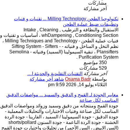
مشاركات
آخر مشاركة
تكنولوجيا الطحن Milling Technology ... تقنيات و فنيات
وتطبيقات ضبط عملية الطحن
الاستقبال والنظافة و الترطيب Intake , Cleaning ,
whDampening , Conditioning Section ، أساسيات و تقنيات و
فنيات عملية الطحن - Milling Techniques and Technology ،
نظم النخل و المناخل و فنياته - Sifting System - Sifters -
Plansifters ، تنقية السيمولينا (السميد) وفنياته - Semolina
Purification System .
350
مواضيع
529
مشاركات
آخر مشاركة
التقنيات التقليدية والحديثة ا…
بواسطة
Osama Badr
شاهد آخر مشاركة
الثلاثاء يوليو 14, 2026 9:59 pm
معايير الجودة لـ القمح و الدقيق والسميد ... مواصفات الدقيق
المناسب لكل صناعة
جودة القمح ومنتجاته من دقيق وسميد وزوائد ومواصفات الدقيق
المناسب لكل صناعة وفنيات الاختبارات والتحليلات المعملية -
جودة الدقيق - جودة السيمولينا / السميد ، الفارينا - جودة الردة
الخشنة - جودة الردة الناعمة - جودة السنون shorts/pollard
(السن الابيض ، السن الأحمر) من تحليلات واختبارت جودة القمح