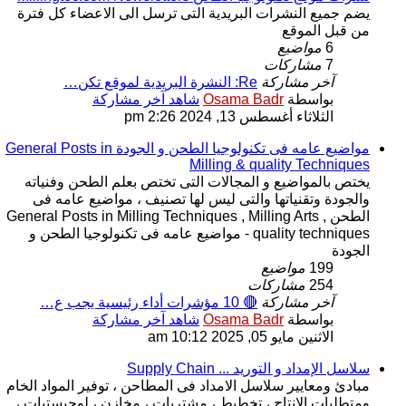
يضم جميع النشرات البريدية التى ترسل الى الاعضاء كل فترة
من قبل الموقع
6
مواضيع
7
مشاركات
آخر مشاركة
Re: النشرة البريدية لموقع تكن…
بواسطة
Osama Badr
شاهد آخر مشاركة
الثلاثاء أغسطس 13, 2024 2:26 pm
مواضيع عامه فى تكنولوجيا الطحن و الجودة General Posts in
Milling & quality Techniques
يختص بالمواضيع و المجالات التى تختص بعلم الطحن وفنياته
والجودة وتقنياتها والتى ليس لها تصنيف ، مواضيع عامه فى
الطحن General Posts in Milling Techniques , Milling Arts ,
quality techniques - مواضيع عامه فى تكنولوجيا الطحن و
الجودة
199
مواضيع
254
مشاركات
آخر مشاركة
🔴 10 مؤشرات أداء رئيسية يجب ع…
بواسطة
Osama Badr
شاهد آخر مشاركة
الاثنين مايو 05, 2025 10:12 am
سلاسل الإمداد و التوريد ... Supply Chain
مبادئ ومعايير سلاسل الامداد فى المطاحن ، توفير المواد الخام
ومتطلبات الانتاج ، تخطيط ، مشتريات ، مخازن ، لوجيستيات ،