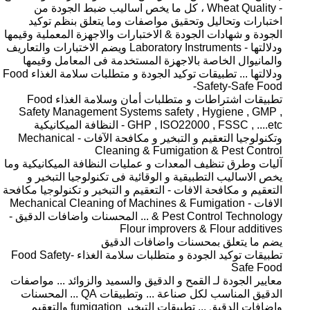
- Wheat Quality ، كل ما يخص اساليب ضبط الجودة من
اختبارات وتحاليل وتحقيق مواصفات وما يتعلق بنظم توكيد
الجودة و شهادات الجودة & الاختبارات والاجهزة المعملية وقيمها
ودلالتها - Laboratory Instruments ويضم الاختبارات والتعاريف
والمانيوال الخاصة بالاجهزة المستخدمة فى المعامل وقيمها
ودلالتها ... تطبيقات توكيد الجودة و متطلبات سلامة الغذاء Food
Safety-Safe Food-
تطبيقات اشتراطات و متطلبات أمان وسلامة الغذاء Food
Safety Management Systems safety , Hygiene , GMP ,
GHP , ISO22000 , FSSC , ....etc - النظافة الميكانيكية
وتكنولوجيا التعقيم و التبخير و مكافحة الآفات - Mechanical
Cleaning & Fumigation & Pest Control
آليات وطرق تنظيف المعدات و عمليات النظافة الميكانيكية وما
يخص الاساليب التطبيقية و الوقائية فى تكنولوجيا التبخير و
التعقيم و مكافحة الافات - التعقيم و التبخير و تكنولوجيا مكافحة
الافات - Mechanical Cleaning of Machines & Fumigation
& Pest Control Technology ... المحسنات واضافات الدقيق -
Flour improvers & Flour additives
يضم ما يتعلق بمحسنات واضافات الدقيق
تطبيقات توكيد الجودة و متطلبات سلامة الغذاء Food Safety-
Safe Food
معايير الجودة لـ القمح و الدقيق والسميد والزوائد ... مواصفات
الدقيق المناسب لكل صناعة ... وتطبيقات QA ... المحسنات
واضافات الدقيق ... تطبيقات التبخير fumigation والتعقيم