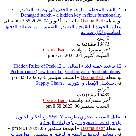
🔬 النشا المحطم – المفتاح الخفي في وظيفة الدقيق ... 🔬
Damaged starch – a hidden key in flour functionality
بواسطة
Osama Badr
» السبت أكتوبر 04, 2025 7:55 pm » في
معايير الجودة لـ القمح و الدقيق والسميد ... مواصفات الدقيق
المناسب لكل صناعة
0
ردود
18473
مشاهدات
آخر مشاركة
بواسطة
Osama Badr
السبت أكتوبر 04, 2025 7:55 pm
12 قاعدة خفية للأداء العالي ... 12 Hidden Rules of Peak
Performance (how to make good on your good intentions)
بواسطة
Osama Badr
» السبت سبتمبر 06, 2025 8:58 pm »
في
سلاسل الإمداد و التوريد ... Supply Chain
0
ردود
15489
مشاهدات
آخر مشاركة
بواسطة
Osama Badr
السبت سبتمبر 06, 2025 8:58 pm
تحليل السبب الجذري بطريقة 5WHY مع أفكار للحلول
والإجراءات التصحيحية والإجراءات الوقائية
بواسطة
Osama Badr
» الجمعة سبتمبر 05, 2025 9:01 pm »
في
معايير الجودة لـ القمح و الدقيق والسميد ... مواصفات