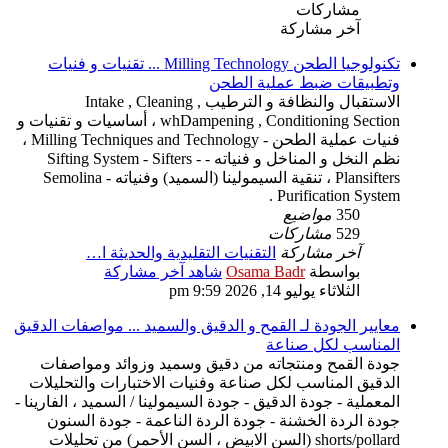
مشاركات
آخر مشاركة
تكنولوجيا الطحن Milling Technology ... تقنيات و فنيات
وتطبيقات ضبط عملية الطحن
الاستقبال والنظافة و الترطيب Intake , Cleaning ,
whDampening , Conditioning Section ، أساسيات و تقنيات و
فنيات عملية الطحن - Milling Techniques and Technology ،
نظم النخل و المناخل و فنياته - Sifting System - Sifters -
Plansifters ، تنقية السيمولينا (السميد) وفنياته - Semolina
Purification System .
350
مواضيع
529
مشاركات
آخر مشاركة
التقنيات التقليدية والحديثة ا…
بواسطة
Osama Badr
شاهد آخر مشاركة
الثلاثاء يوليو 14, 2026 9:59 pm
معايير الجودة لـ القمح و الدقيق والسميد ... مواصفات الدقيق
المناسب لكل صناعة
جودة القمح ومنتجاته من دقيق وسميد وزوائد ومواصفات
الدقيق المناسب لكل صناعة وفنيات الاختبارات والتحليلات
المعملية - جودة الدقيق - جودة السيمولينا / السميد ، الفارينا -
جودة الردة الخشنة - جودة الردة الناعمة - جودة السنون
shorts/pollard (السن الابيض ، السن الأحمر) من تحليلات