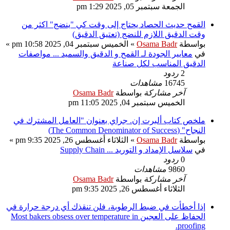
الجمعة سبتمبر 05, 2025 1:29 pm
القمح حديث الحصاد يحتاج إلى وقت كي "ينضج" اكثر من
وقت الدقيق اللازم للنضج (تعتيق الدقيق)
بواسطة
Osama Badr
» الخميس سبتمبر 04, 2025 10:58 pm »
في
معايير الجودة لـ القمح و الدقيق والسميد ... مواصفات
الدقيق المناسب لكل صناعة
2
ردود
16745
مشاهدات
آخر مشاركة
بواسطة
Osama Badr
الخميس سبتمبر 04, 2025 11:05 pm
ملخص كتاب ألبرت إن. جراي بعنوان "العامل المشترك في
النجاح" (The Common Denominator of Success)
بواسطة
Osama Badr
» الثلاثاء أغسطس 26, 2025 9:35 pm »
في
سلاسل الإمداد و التوريد ... Supply Chain
0
ردود
9860
مشاهدات
آخر مشاركة
بواسطة
Osama Badr
الثلاثاء أغسطس 26, 2025 9:35 pm
إذا أخطأت في ضبط الرطوبة، فلن تنقذك أي درجة حرارة في
الحفاظ على العجين Most bakers obsess over temperature in
proofing.