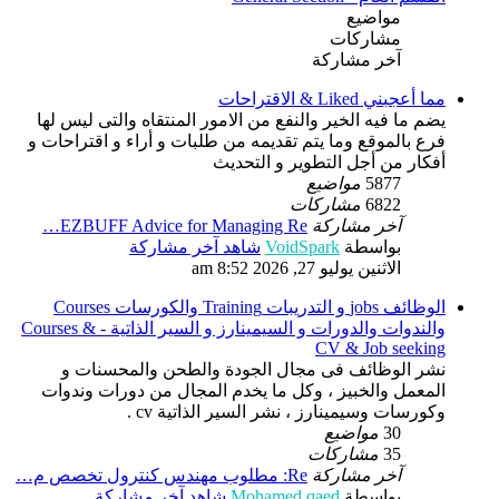
مواضيع
مشاركات
آخر مشاركة
مما أعجبني Liked & الاقتراحات
يضم ما فيه الخير والنفع من الامور المنتقاه والتى ليس لها
فرع بالموقع وما يتم تقديمه من طلبات و أراء و اقتراحات و
أفكار من أجل التطوير و التحديث
5877
مواضيع
6822
مشاركات
آخر مشاركة
EZBUFF Advice for Managing Re…
بواسطة
VoidSpark
شاهد آخر مشاركة
الاثنين يوليو 27, 2026 8:52 am
الوظائف jobs و التدريبات Training والكورسات Courses
والندوات والدورات و السيمينارز و السير الذاتية - Courses &
CV & Job seeking
نشر الوظائف فى مجال الجودة والطحن والمحسنات و
المعمل والخبيز ، وكل ما يخدم المجال من دورات وندوات
وكورسات وسيمينارز ، نشر السير الذاتية cv .
30
مواضيع
35
مشاركات
آخر مشاركة
Re: مطلوب مهندس كنترول تخصص م…
بواسطة
Mohamed qaed
شاهد آخر مشاركة