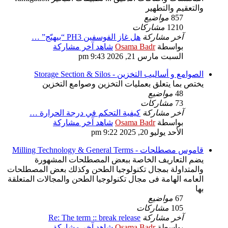
والتعقيم والتطهير
857
مواضيع
1210
مشاركات
آخر مشاركة
هل غاز الفوسفين PH3 “بيهيّج” …
بواسطة
Osama Badr
شاهد آخر مشاركة
السبت مارس 21, 2026 9:43 pm
الصوامع و أساليب التخزين - Storage Section & Silos
يختص بما يتعلق بعمليات التخزين وصوامع التخزين
48
مواضيع
73
مشاركات
آخر مشاركة
كيفية التحكم في درجة الحرارة …
بواسطة
Osama Badr
شاهد آخر مشاركة
الأحد يوليو 20, 2025 9:22 pm
قاموس مصطلحات - Milling Technology & General Terms
يضم التعاريف الخاصة ببعض المصطلحات المشهورة
والمتداولة بمجال تكنولوجيا الطحن وكذلك بعض المصطلحات
العامه الهامة فى مجال تكنولوجيا الطحن والمجالات المتعلقة
بها
67
مواضيع
105
مشاركات
آخر مشاركة
Re: The term :: break release
بواسطة
Osama Badr
شاهد آخر مشاركة