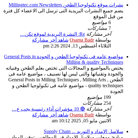
نشرات موقع تكنولوجيا الطحن Millingtec.com Newsletters
يضم جميع النشرات البريدية التى ترسل الى الاعضاء كل فترة
من قبل الموقع
6
مواضيع
7
مشاركات
آخر مشاركة
Re: النشرة البريدية لموقع تكن…
بواسطة
Osama Badr
شاهد آخر مشاركة
الثلاثاء أغسطس 13, 2024 2:26 pm
مواضيع عامه فى تكنولوجيا الطحن و الجودة General Posts in
Milling & quality Techniques
يختص بالمواضيع و المجالات التى تختص بعلم الطحن وفنياته
والجودة وتقنياتها والتى ليس لها تصنيف ، مواضيع عامه فى
الطحن General Posts in Milling Techniques , Milling Arts ,
quality techniques - مواضيع عامه فى تكنولوجيا الطحن و
الجودة
199
مواضيع
254
مشاركات
آخر مشاركة
🔴 10 مؤشرات أداء رئيسية يجب ع…
بواسطة
Osama Badr
شاهد آخر مشاركة
الاثنين مايو 05, 2025 10:12 am
سلاسل الإمداد و التوريد ... Supply Chain
مبادئ ومعايير سلاسل الامداد فى المطاحن ، توفير المواد