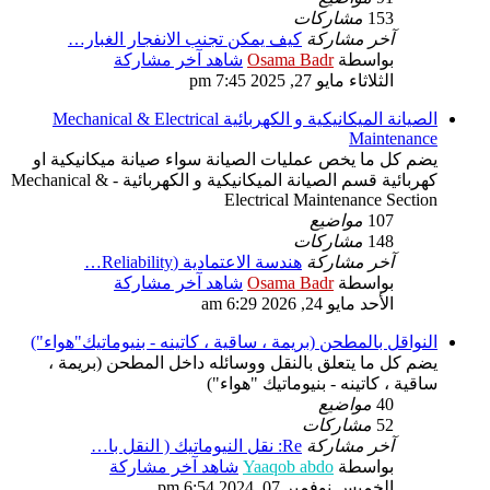
153
مشاركات
آخر مشاركة
كيف يمكن تجنب الانفجار الغبار…
بواسطة
Osama Badr
شاهد آخر مشاركة
الثلاثاء مايو 27, 2025 7:45 pm
الصيانة الميكانيكية و الكهربائية Mechanical & Electrical
Maintenance
يضم كل ما يخص عمليات الصيانة سواء صيانة ميكانيكية او
كهربائية قسم الصيانة الميكانيكية و الكهربائية - Mechanical &
Electrical Maintenance Section
107
مواضيع
148
مشاركات
آخر مشاركة
هندسة الاعتمادية (Reliability…
بواسطة
Osama Badr
شاهد آخر مشاركة
الأحد مايو 24, 2026 6:29 am
النواقل بالمطحن (بريمة ، ساقية ، كاتينه - بنيوماتيك"هواء")
يضم كل ما يتعلق بالنقل ووسائله داخل المطحن (بريمة ،
ساقية ، كاتينه - بنيوماتيك "هواء")
40
مواضيع
52
مشاركات
آخر مشاركة
Re: نقل النيوماتيك ( النقل با…
بواسطة
Yaaqob abdo
شاهد آخر مشاركة
الخميس نوفمبر 07, 2024 6:54 pm