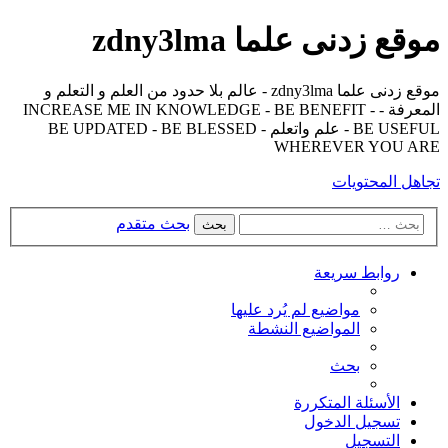
موقع زدنى علما zdny3lma
موقع زدنى علما zdny3lma - عالم بلا حدود من العلم و التعلم و
المعرفة - INCREASE ME IN KNOWLEDGE - BE BENEFIT -
BE USEFUL - علم واتعلم - BE UPDATED - BE BLESSED
WHEREVER YOU ARE
تجاهل المحتويات
بحث متقدم
بحث
روابط سريعة
مواضيع لم يُرد عليها
المواضيع النشطة
بحث
الأسئلة المتكررة
تسجيل الدخول
التسجيل