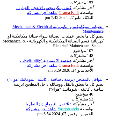
153
مشاركات
آخر مشاركة
كيف يمكن تجنب الانفجار الغبار…
بواسطة
Osama Badr
شاهد آخر مشاركة
الثلاثاء مايو 27, 2025 7:45 pm
الصيانة الميكانيكية و الكهربائية Mechanical & Electrical
Maintenance
يضم كل ما يخص عمليات الصيانة سواء صيانة ميكانيكية او
كهربائية قسم الصيانة الميكانيكية و الكهربائية - Mechanical &
Electrical Maintenance Section
107
مواضيع
148
مشاركات
آخر مشاركة
هندسة الاعتمادية (Reliability…
بواسطة
Osama Badr
شاهد آخر مشاركة
الأحد مايو 24, 2026 6:29 am
النواقل بالمطحن (بريمة ، ساقية ، كاتينه - بنيوماتيك"هواء")
يضم كل ما يتعلق بالنقل ووسائله داخل المطحن (بريمة ،
ساقية ، كاتينه - بنيوماتيك "هواء")
40
مواضيع
52
مشاركات
آخر مشاركة
Re: نقل النيوماتيك ( النقل با…
بواسطة
Yaaqob abdo
شاهد آخر مشاركة
الخميس نوفمبر 07, 2024 6:54 pm