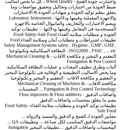
واختبارت جودة القمح - Wheat Quality ، كل ما يخص اساليب
ضبط الجودة من اختبارات وتحاليل وتحقيق مواصفات وما
يتعلق بنظم توكيد الجودة و شهادات الجودة & الاختبارات
والاجهزة المعملية وقيمها ودلالتها - Laboratory Instruments
ويضم الاختبارات والتعاريف والمانيوال الخاصة بالاجهزة
المستخدمة فى المعامل وقيمها ودلالتها ... تطبيقات توكيد
الجودة و متطلبات سلامة الغذاء Food Safety-Safe Food-
تطبيقات اشتراطات و متطلبات أمان وسلامة الغذاء Food
Safety Management Systems safety , Hygiene , GMP , GHP ,
ISO22000 , FSSC , ....etc - النظافة الميكانيكية وتكنولوجيا
التعقيم و التبخير و مكافحة الآفات - Mechanical Cleaning &
Fumigation & Pest Control
آليات وطرق تنظيف المعدات و عمليات النظافة الميكانيكية
وما يخص الاساليب التطبيقية و الوقائية فى تكنولوجيا التبخير
و التعقيم و مكافحة الافات - التعقيم و التبخير و تكنولوجيا
مكافحة الافات - Mechanical Cleaning of Machines &
Fumigation & Pest Control Technology ... المحسنات
واضافات الدقيق - Flour improvers & Flour additives
يضم ما يتعلق بمحسنات واضافات الدقيق
تطبيقات توكيد الجودة و متطلبات سلامة الغذاء Food Safety-
Safe Food
معايير الجودة لـ القمح و الدقيق والسميد والزوائد ...
مواصفات الدقيق المناسب لكل صناعة ... وتطبيقات QA ...
المحسنات واضافات الدقيق ... تطبيقات التبخير fumigation