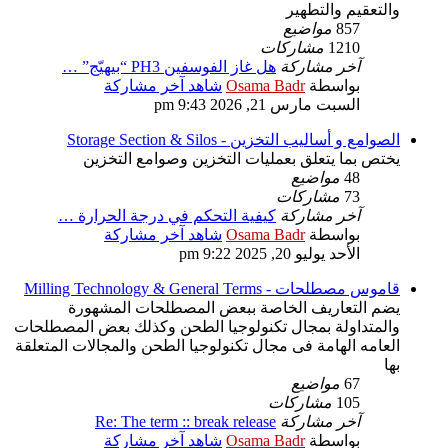
والتعقيم والتطهير
857
مواضيع
1210
مشاركات
آخر مشاركة
هل غاز الفوسفين PH3 “بيهيّج” …
بواسطة
Osama Badr
شاهد آخر مشاركة
السبت مارس 21, 2026 9:43 pm
الصوامع و أساليب التخزين - Storage Section & Silos
يختص بما يتعلق بعمليات التخزين وصوامع التخزين
48
مواضيع
73
مشاركات
آخر مشاركة
كيفية التحكم في درجة الحرارة …
بواسطة
Osama Badr
شاهد آخر مشاركة
الأحد يوليو 20, 2025 9:22 pm
قاموس مصطلحات - Milling Technology & General Terms
يضم التعاريف الخاصة ببعض المصطلحات المشهورة
والمتداولة بمجال تكنولوجيا الطحن وكذلك بعض المصطلحات
العامه الهامة فى مجال تكنولوجيا الطحن والمجالات المتعلقة
بها
67
مواضيع
105
مشاركات
آخر مشاركة
Re: The term :: break release
بواسطة
Osama Badr
شاهد آخر مشاركة