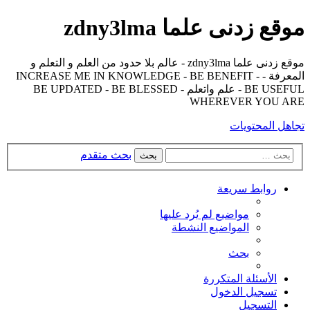
موقع زدنى علما zdny3lma
موقع زدنى علما zdny3lma - عالم بلا حدود من العلم و التعلم و
المعرفة - INCREASE ME IN KNOWLEDGE - BE BENEFIT -
BE USEFUL - علم واتعلم - BE UPDATED - BE BLESSED
WHEREVER YOU ARE
تجاهل المحتويات
بحث متقدم
بحث
روابط سريعة
مواضيع لم يُرد عليها
المواضيع النشطة
بحث
الأسئلة المتكررة
تسجيل الدخول
التسجيل