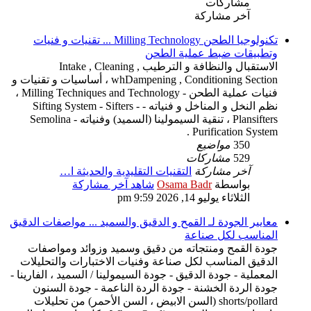
مشاركات
آخر مشاركة
تكنولوجيا الطحن Milling Technology ... تقنيات و فنيات
وتطبيقات ضبط عملية الطحن
الاستقبال والنظافة و الترطيب Intake , Cleaning ,
whDampening , Conditioning Section ، أساسيات و تقنيات و
فنيات عملية الطحن - Milling Techniques and Technology ،
نظم النخل و المناخل و فنياته - Sifting System - Sifters -
Plansifters ، تنقية السيمولينا (السميد) وفنياته - Semolina
Purification System .
350
مواضيع
529
مشاركات
آخر مشاركة
التقنيات التقليدية والحديثة ا…
بواسطة
Osama Badr
شاهد آخر مشاركة
الثلاثاء يوليو 14, 2026 9:59 pm
معايير الجودة لـ القمح و الدقيق والسميد ... مواصفات الدقيق
المناسب لكل صناعة
جودة القمح ومنتجاته من دقيق وسميد وزوائد ومواصفات
الدقيق المناسب لكل صناعة وفنيات الاختبارات والتحليلات
المعملية - جودة الدقيق - جودة السيمولينا / السميد ، الفارينا -
جودة الردة الخشنة - جودة الردة الناعمة - جودة السنون
shorts/pollard (السن الابيض ، السن الأحمر) من تحليلات