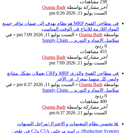
238
مشاهدات
آخر مشاركة
بواسطة
Osama Badr
السبت يوليو 11, 2026 8:26 pm
في مطاحن القمح MRP هو نظام يهدف إلى ضمان توافر جميع
المواد اللازمة للإنتاج في الوقت المناسب
بواسطة
Osama Badr
» السبت يوليو 11, 2026 7:09 pm » في
سلاسل الإمداد و التوريد ... Supply Chain
0
ردود
455
مشاهدات
آخر مشاركة
بواسطة
Osama Badr
السبت يوليو 11, 2026 7:09 pm
في مطاحن القمح والذرة، MRP وCRP يعملان بشكل متتابع
وليس كل منهما بمعزل عن الآخر
بواسطة
Osama Badr
» السبت يوليو 11, 2026 6:37 pm » في
سلاسل الإمداد و التوريد ... Supply Chain
0
ردود
400
مشاهدات
آخر مشاركة
بواسطة
Osama Badr
السبت يوليو 11, 2026 6:37 pm
📊 تحسين نظام التنعيمات و الاختزال/مراحل السيهات
(Reduction System): دراسة مرحلتي C1A وC2 في طحن