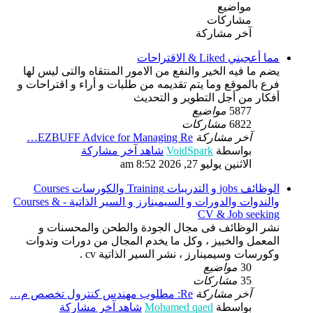
مواضيع
مشاركات
آخر مشاركة
مما أعجبني Liked & الاقتراحات
يضم ما فيه الخير والنفع من الامور المنتقاه والتى ليس لها
فرع بالموقع وما يتم تقديمه من طلبات و أراء و اقتراحات و
أفكار من أجل التطوير و التحديث
5877
مواضيع
6822
مشاركات
آخر مشاركة
EZBUFF Advice for Managing Re…
بواسطة
VoidSpark
شاهد آخر مشاركة
الاثنين يوليو 27, 2026 8:52 am
الوظائف jobs و التدريبات Training والكورسات Courses
والندوات والدورات و السيمينارز و السير الذاتية - Courses &
CV & Job seeking
نشر الوظائف فى مجال الجودة والطحن والمحسنات و
المعمل والخبيز ، وكل ما يخدم المجال من دورات وندوات
وكورسات وسيمينارز ، نشر السير الذاتية cv .
30
مواضيع
35
مشاركات
آخر مشاركة
Re: مطلوب مهندس كنترول تخصص م…
بواسطة
Mohamed qaed
شاهد آخر مشاركة