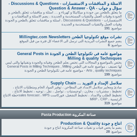
الاسئلة و المناقشات و الاستفسارات - Discussions & Questions -
سؤال و جواب - Question & Answer - QA
ما يتعلق بالطحن من جودة و ميكانيكا و كهرباء و .... اسئلة و مناقشات تتعلق بالطحن و
الجودة وفنيات العمل والتقنيات المستخدمة و الجديدة ، يضم الاسئلة و المناقشات و
الاستفسارات - Discussions & Questions ، اسئلة و مناقشات تتعلق بالطحن و الجودة
وفنيات العمل والتقنيات المستخدمة و الجديدة
مواضيع:
191
نشرات موقع تكنولوجيا الطحن Millingtec.com Newsletters
يضم جميع النشرات البريدية التى ترسل الى الاعضاء كل فترة من قبل الموقع
مواضيع:
6
مواضيع عامه فى تكنولوجيا الطحن و الجودة General Posts in
Milling & quality Techniques
يختص بالمواضيع و المجالات التى تختص بعلم الطحن وفنياته والجودة وتقنياتها والتى ليس
لها تصنيف ، مواضيع عامه فى الطحن General Posts in Milling Techniques , Milling
Arts , quality techniques - مواضيع عامه فى تكنولوجيا الطحن و الجودة
مواضيع:
199
سلاسل الإمداد و التوريد ... Supply Chain
مبادئ ومعايير سلاسل الامداد فى المطاحن ، توفير المواد الخام ومتطلبات الانتاج ،
تخطيط ، مشتريات ، مخازن ، لوجيستيات ، تواصل ، نقل ، توجيه ، تخطيط الانتاج ،
تخطيط الطلب والامداد ، تخطيط التشغيل، فوركاست sales forecast ، MPSخطة الانتاج
الرئيسية ، MRP ، CRP
مواضيع:
319
صناعة المكرونة Pasta Production
انتاج و جودة Production & Quality
يضم ما يخص فنيات و تقنيات صناعة المكرونة انتاج و جودة
مواضيع:
28