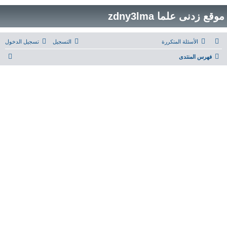
موقع زدنى علما zdny3lma
الأسئلة المتكررة
التسجيل
تسجيل الدخول
ب
فهرس المنتدى
ح
ث