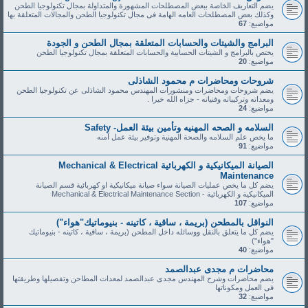
يضم التعاريف الخاصة ببعض المصطلحات المشهورة والمتداولة بمجال تكنولوجيا الطحن
وكذلك بعض المصطلحات العامه الهامة فى مجال تكنولوجيا الطحن والمجالات المتعلقة بها
مواضيع:
67
البرامج والشيتات والحسابات المتعلقة بمجال الطحن و الجودة
يختص بالبرامج و الشيتات الحسابية والحسابات المتعلقة بمجال تكنولوجيا الطحن
مواضيع:
20
شروحات ومحاضرات م محمود الشاذلى
يضم شروحات ومحاضرات ومنشورات المهندس محمود الشاذلى عن تكنولوجيا الطحن
ومعداته وتركيباته وفنياته - جزاه الله خيرا .
مواضيع:
24
السلامه و الصحه المهنيه وتأمين بيئة العمل- Safety
ما يخص علم السلامه والصحة المهنية وتوفير بيئة عمل آمنه
مواضيع:
91
الصيانة الميكانيكية و الكهربائية Mechanical & Electrical
Maintenance
يضم كل ما يخص عمليات الصيانة سواء صيانة ميكانيكية او كهربائية قسم الصيانة
الميكانيكية و الكهربائية - Mechanical & Electrical Maintenance Section
مواضيع:
107
النواقل بالمطحن (بريمة ، ساقية ، كاتينه - بنيوماتيك"هواء")
يضم كل ما يتعلق بالنقل ووسائله داخل المطحن (بريمة ، ساقية ، كاتينه - بنيوماتيك
"هواء")
مواضيع:
40
محاضرات م مجدى عبدالصمد
يضم محاضرات وشرح المهندس مجدى عبدالصمد لمعدات المطاحن وتفصيلها وطريقتها
فى العمل ومكوناتها
مواضيع:
32