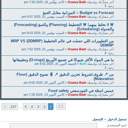
آخر مشاركة بواسطة
Osama Badr
«
الأحد نوفمبر 16, 2025 7:56 pm
ردود:
1
Budget vs Forecast :: الميزانية مقابل التنبؤ
آخر مشاركة بواسطة
Osama Badr
«
السبت نوفمبر 01, 2025 8:07 pm
🚨 لا تخلط بينهم! 🚨 التخطيط (Planning) والتنبؤ (Forecasting)
والجدولة (Scheduling)
آخر مشاركة بواسطة
Osama Badr
«
السبت نوفمبر 01, 2025 8:03 pm
من التطويرات اللي حصلت في عالم التخطيط (DDMRP) MRP VS
DDMRP
آخر مشاركة بواسطة
Osama Badr
«
السبت نوفمبر 01, 2025 7:52 pm
ردود:
2
ما هي المواد الأكثر شيوعًا في تصنيع الأورينج (O-rings) وتطبيقاتها
آخر مشاركة بواسطة
Burt
«
الجمعة أكتوبر 31, 2025 8:02 am
ردود:
1
من 📍 ظروف/شروط تخزين الدقيق 📍 🧬 نضوج الدقيق (Flour
Maturation)
آخر مشاركة بواسطة
Osama Badr
«
الاثنين أكتوبر 20, 2025 8:06 pm
خمس اسئلة في الفودسفتي Food safety
آخر مشاركة بواسطة
Osama Badr
«
الاثنين أكتوبر 13, 2025 7:28 pm
صفحة
1
من
237
237
5
4
3
2
1
التالي
…
تسجيل الدخول
•
التسجيل
اسم المستخدم: