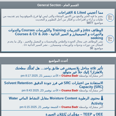
القسم العام - General Section
مما أعجبني Liked & الاقتراحات
يضم ما فيه الخير والنفع من الامور المنتقاه والتى ليس لها فرع بالموقع وما يتم تقديمه من
طلبات و أراء و اقتراحات و أفكار من أجل التطوير و التحديث
مواضيع:
5877
الوظائف jobs و التدريبات Training والكورسات Courses والندوات
والدورات و السيمينارز و السير الذاتية - Courses & CV & Job
seeking
نشر الوظائف فى مجال الجودة والطحن والمحسنات و المعمل والخبيز ، وكل ما يخدم
المجال من دورات وندوات وكورسات وسيمينارز ، نشر السير الذاتية cv .
مواضيع:
30
أحدث المواضيع
تأثير ثلاثة مناخل بلانسيفتر، فى طابق واحد… هل تُفكِّك مطحنك
بالاهتزاز؟ إليك حلاً غير متوقَّع.
آخر مشاركة بواسطة
Osama Badr
«
الأحد ديسمبر 21, 2025 8:17 pm
الاستفادة من اختبارات SRC في فرز جودة الدقيق Solvent Retention
Capacity (SRC)
آخر مشاركة بواسطة
Osama Badr
«
الأحد نوفمبر 23, 2025 8:43 pm
🌡️ محتوى الرطوبة Moisture Content مقابل النشاط المائي Water
Activity
آخر مشاركة بواسطة
Osama Badr
«
الجمعة نوفمبر 21, 2025 6:15 pm
OEE و TEEP – مؤشّران يُكمّلان الصورة