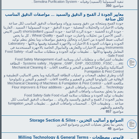
تنقية السيمولينا (السميد) وفنياته - Semolina Purification System .
مواضيع:
350
معايير الجودة لـ القمح و الدقيق والسميد ... مواصفات الدقيق المناسب
لكل صناعة
جودة القمح ومنتجاته من دقيق وسميد وزوائد ومواصفات الدقيق المناسب لكل صناعة
وفنيات الاختبارات والتحليلات المعملية - جودة الدقيق - جودة السيمولينا / السميد ، الفارينا
- جودة الردة الخشنة - جودة الردة الناعمة - جودة السنون shorts/pollard (السن الابيض
، السن الأحمر) من تحليلات واختبارت جودة القمح - Wheat Quality ، كل ما يخص
اساليب ضبط الجودة من اختبارات وتحاليل وتحقيق مواصفات وما يتعلق بنظم توكيد
الجودة و شهادات الجودة & الاختبارات والاجهزة المعملية وقيمها ودلالتها - Laboratory
Instruments ويضم الاختبارات والتعاريف والمانيوال الخاصة بالاجهزة المستخدمة فى
المعامل وقيمها ودلالتها ... تطبيقات توكيد الجودة و متطلبات سلامة الغذاء Food Safety-
Safe Food-
تطبيقات اشتراطات و متطلبات أمان وسلامة الغذاء Food Safety Management
Systems safety , Hygiene , GMP , GHP , ISO22000 , FSSC , ....etc - النظافة
الميكانيكية وتكنولوجيا التعقيم و التبخير و مكافحة الآفات - Mechanical Cleaning &
Fumigation & Pest Control
آليات وطرق تنظيف المعدات و عمليات النظافة الميكانيكية وما يخص الاساليب التطبيقية و
الوقائية فى تكنولوجيا التبخير و التعقيم و مكافحة الافات - التعقيم و التبخير و تكنولوجيا
مكافحة الافات - Mechanical Cleaning of Machines & Fumigation & Pest Control
Technology ... المحسنات واضافات الدقيق - Flour improvers & Flour additives
يضم ما يتعلق بمحسنات واضافات الدقيق
تطبيقات توكيد الجودة و متطلبات سلامة الغذاء Food Safety-Safe Food
معايير الجودة لـ القمح و الدقيق والسميد والزوائد ... مواصفات الدقيق المناسب لكل
صناعة ... وتطبيقات QA ... المحسنات واضافات الدقيق ... تطبيقات التبخير fumigation
والتعقيم والتطهير
مواضيع:
857
الصوامع و أساليب التخزين - Storage Section & Silos
يختص بما يتعلق بعمليات التخزين وصوامع التخزين
مواضيع:
48
قاموس مصطلحات - Milling Technology & General Terms