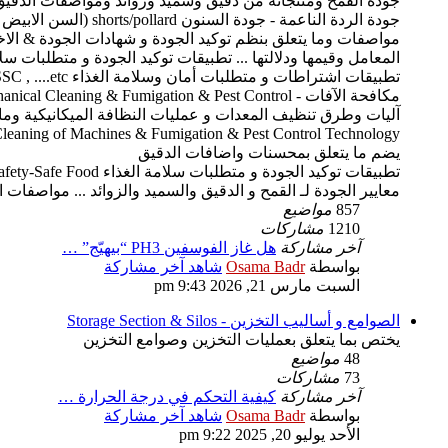
جودة القمح ومنتجاته من دقيق وسميد وزوائد ومواصفات الدقيق الم
المعامل وقيمها ودلالتها ... تطبيقات توكيد الجودة و متطلبات سلامة الغذاء Safe Food
مكافحة الآفات - Mechanical Cleaning & Fumigation & Pest Control
آليات وطرق تنظيف المعدات و عمليات النظافة الميكانيكية وما يخص
Mechanical Cleaning of Machines & Fumigation & Pest Control Technology ... المحسنات واضافات الدقيق -  additives
يضم ما يتعلق بمحسنات واضافات الدقيق
تطبيقات توكيد الجودة و متطلبات سلامة الغذاء Food Safety-Safe Food
معايير الجودة لـ القمح و الدقيق والسميد والزوائد ... مواصفات الدقيق المناسب لكل صناعة ... وتطبيقات QA ... ال
857
مواضيع
1210
مشاركات
آخر مشاركة
هل غاز الفوسفين PH3 “بيهيّج” …
بواسطة
Osama Badr
شاهد آخر مشاركة
السبت مارس 21, 2026 9:43 pm
الصوامع و أساليب التخزين - Storage Section & Silos
يختص بما يتعلق بعمليات التخزين وصوامع التخزين
48
مواضيع
73
مشاركات
آخر مشاركة
كيفية التحكم في درجة الحرارة …
بواسطة
Osama Badr
شاهد آخر مشاركة
الأحد يوليو 20, 2025 9:22 pm