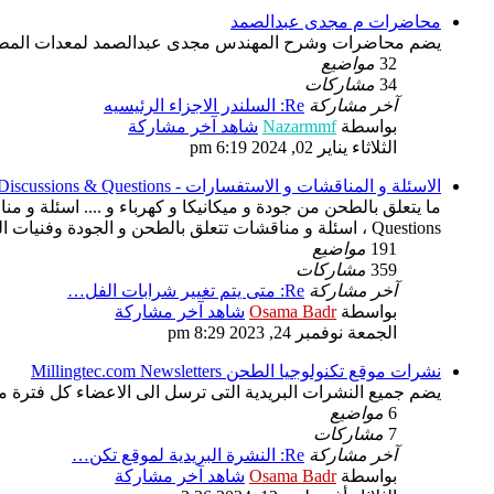
محاضرات م مجدى عبدالصمد
يضم محاضرات وشرح المهندس مجدى عبدالصمد لمعدات المطاحن
32
مواضيع
34
مشاركات
آخر مشاركة
Re: السلندر الاجزاء الرئيسيه
بواسطة
Nazarmmf
شاهد آخر مشاركة
الثلاثاء يناير 02, 2024 6:19 pm
الاسئلة و المناقشات و الاستفسارات - Discussions & Questions - سؤال و جواب - Question & Answer - QA
Questions ، اسئلة و مناقشات تتعلق بالطحن و الجودة وفنيات العمل والتقنيات المستخدمة و الجديدة
191
مواضيع
359
مشاركات
آخر مشاركة
Re: متى يتم تغيير شرابات الفل…
بواسطة
Osama Badr
شاهد آخر مشاركة
الجمعة نوفمبر 24, 2023 8:29 pm
نشرات موقع تكنولوجيا الطحن Millingtec.com Newsletters
يضم جميع النشرات البريدية التى ترسل الى الاعضاء كل فترة م
6
مواضيع
7
مشاركات
آخر مشاركة
Re: النشرة البريدية لموقع تكن…
بواسطة
Osama Badr
شاهد آخر مشاركة