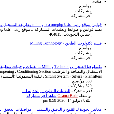
منتدى
مواضيع
مشاركات
آخر مشاركة
قوانين موقع زدنى علما millingtec.com/php وطريقة التسجيل والإشتراك
يضم قوانين و ضوابط وتعليمات المشاركة بـ موقع زدنى علما وط
إجمالي التحويلات: 464815
قسم تكنولوجيا الطحن - Milling Technology
مواضيع
مشاركات
آخر مشاركة
تكنولوجيا الطحن Milling Technology ... تقنيات و فنيات وتطبيقات ضبط عملية الطحن
Sifting System - Sifters - Plansifters ، تنقية السيمولينا (السميد) وفنياته - Semolina Purification System .
350
مواضيع
529
مشاركات
آخر مشاركة
التقنيات التقليدية والحديثة ا…
بواسطة
Osama Badr
شاهد آخر مشاركة
الثلاثاء يوليو 14, 2026 9:59 pm
معايير الجودة لـ القمح و الدقيق والسميد ... مواصفات الدقيق 