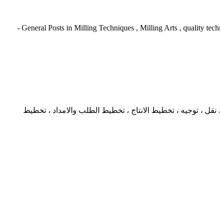
يختص بالمواضيع و المجالات التى تختص بعلم الطحن وفنياته والجودة وتقنياتها والتى ليس لها تصنيف ، مواضيع عامه فى الطحن General Posts in Milling Techniques , Milling Arts , quality techniques -
نقل ، توجيه ، تخطيط الانتاج ، تخطيط الطلب والامداد ، تخطيط