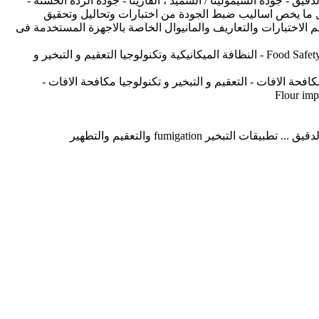
 - جودة السيمولينا / السميد ، الفارينا - جودة الردة الخشنة -
ناعمة - جودة السنون shorts/pollard (السن الابيض ، السن الأحمر) من تحليلات واختبارت جودة القمح - Wheat Quality ، كل ما يخص اساليب ضبط الجودة من اختبارات وتحاليل وتحقيق
تعلق بنظم توكيد الجودة و شهادات الجودة & الاختبارات والاجهزة المعملية وقيمها ودلالتها - Laboratory Instruments ويضم الاختبارات والتعاريف والمانيوال الخاصة بالاجهزة المستخدمة فى
تطبيقات اشتراطات و متطلبات أمان وسلامة الغذاء Food Safety Management Systems safety , Hygiene , GMP , GHP , ISO22000 , FSSC , ....etc - النظافة الميكانيكية وتكنولوجيا التعقيم و التبخير و
فحة الافات - التعقيم و التبخير و تكنولوجيا مكافحة الافات -