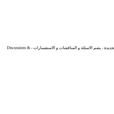
ما يتعلق بالطحن من جودة و ميكانيكا و كهرباء و .... اسئلة و مناقشات تتعلق بالطحن و الجودة وفنيات العمل والتقنيات المستخدمة و الجديدة ، يضم الاسئلة و المناقشات و الاستفسارات - Discussions &