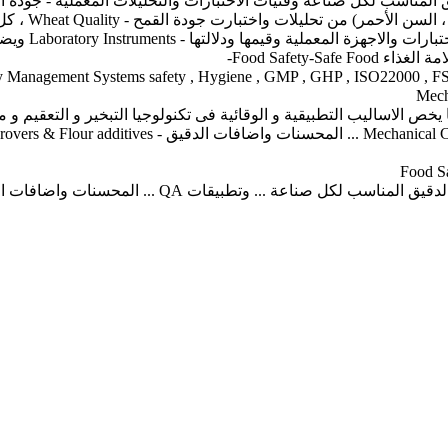
ناسب لكل صناعة وفنيات الاختبارات والتحليلات المعملية - جودة الدقيق
جودة الردة ال
مواصفات وما ي
Food Safety--
 الاساليب التطبيقية و الوقائية فى تكنولوجيا التبخير و التعقيم و مكا
Flour improvers & Flour
محسنات واضافات الدقيق ... تطبيقات التبخير fumigation والتعقيم والتطهير