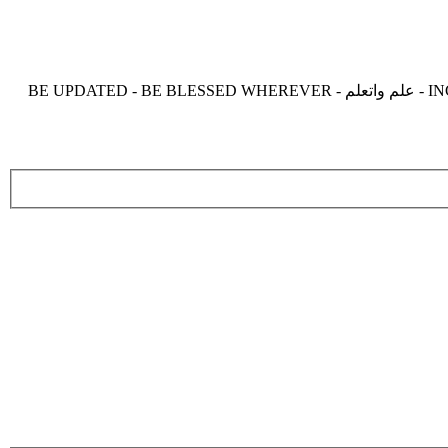
موقع زدنى علما zdny3lma - عالم بلا حدود من العلم و التعلم و المعرفة - INCREASE ME IN KNOWLEDGE - BE BENEFIT - BE USEFUL - علم واتعلم - BE UPDATED - BE BLESSED WHEREVER