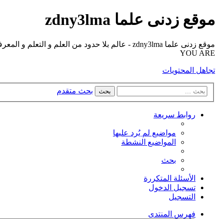
موقع زدنى علما zdny3lma
YOU ARE
تجاهل المحتويات
بحث متقدم
بحث
روابط سريعة
مواضيع لم يُرد عليها
المواضيع النشطة
بحث
الأسئلة المتكررة
تسجيل الدخول
التسجيل
فهرس المنتدى