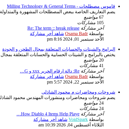
قاموس مصطلحات - Milling Technology & General Terms
يضم التعاريف الخاصة ببعض المصطلحات المشهورة والمتداولة ب
67
مواضيع
105
مشاركات
آخر مشاركة
Re: The term :: break release
بواسطة
Osama Badr
شاهد آخر مشاركة
الأحد سبتمبر 01, 2024 8:16 pm
البرامج والشيتات والحسابات المتعلقة بمجال الطحن و الجودة
يختص بالبرامج و الشيتات الحسابية والحسابات المتعلقة بمجال 
20
مواضيع
41
مشاركات
آخر مشاركة
Re: دالة ارقام الحرير xxx و G…
بواسطة
Osama Badr
شاهد آخر مشاركة
الأحد سبتمبر 22, 2024 5:57 pm
شروحات ومحاضرات م محمود الشاذلى
يضم شروحات ومحاضرات ومنشورات المهندس محمود الشاذلى عن تك
24
مواضيع
24
مشاركات
آخر مشاركة
How Diablo 4 Items Help Playe…
بواسطة
VoidSpark
شاهد آخر مشاركة
الثلاثاء أغسطس 04, 2026 10:39 am