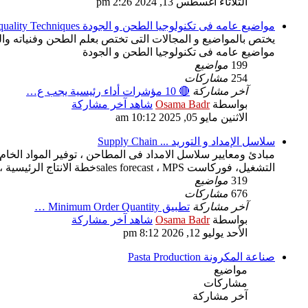
الثلاثاء أغسطس 13, 2024 2:26 pm
مواضيع عامه فى تكنولوجيا الطحن و الجودة General Posts in Milling & quality Techniques
مواضيع عامه فى تكنولوجيا الطحن و الجودة
199
مواضيع
254
مشاركات
آخر مشاركة
🔴 10 مؤشرات أداء رئيسية يجب ع…
بواسطة
Osama Badr
شاهد آخر مشاركة
الاثنين مايو 05, 2025 10:12 am
سلاسل الإمداد و التوريد ... Supply Chain
مبادئ ومعايير سلاسل الامداد فى المطاحن ، توفير المواد الخام
التشغيل، فوركاست sales forecast ، MPSخطة الانتاج الرئيسية ، MRP ، CRP
319
مواضيع
676
مشاركات
آخر مشاركة
تطبيق Minimum Order Quantity …
بواسطة
Osama Badr
شاهد آخر مشاركة
الأحد يوليو 12, 2026 8:12 pm
صناعة المكرونة Pasta Production
مواضيع
مشاركات
آخر مشاركة