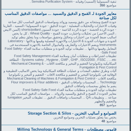
تنقية السيمولينا (السميد) وفنياته - Semolina Purification System .
مواضيع:
350
معايير الجودة لـ القمح و الدقيق والسميد ... مواصفات الدقيق المناسب
لكل صناعة
جودة القمح ومنتجاته من دقيق وسميد وزوائد ومواصفات الدقيق المناسب لكل صناعة
وفنيات الاختبارات والتحليلات المعملية - جودة الدقيق - جودة السيمولينا / السميد ، الفارينا
- جودة الردة الخشنة - جودة الردة الناعمة - جودة السنون shorts/pollard (السن الابيض
، السن الأحمر) من تحليلات واختبارت جودة القمح - Wheat Quality ، كل ما يخص
اساليب ضبط الجودة من اختبارات وتحاليل وتحقيق مواصفات وما يتعلق بنظم توكيد
الجودة و شهادات الجودة & الاختبارات والاجهزة المعملية وقيمها ودلالتها - Laboratory
Instruments ويضم الاختبارات والتعاريف والمانيوال الخاصة بالاجهزة المستخدمة فى
المعامل وقيمها ودلالتها ... تطبيقات توكيد الجودة و متطلبات سلامة الغذاء Food Safety-
Safe Food-
تطبيقات اشتراطات و متطلبات أمان وسلامة الغذاء Food Safety Management
Systems safety , Hygiene , GMP , GHP , ISO22000 , FSSC , ....etc - النظافة
الميكانيكية وتكنولوجيا التعقيم و التبخير و مكافحة الآفات - Mechanical Cleaning &
Fumigation & Pest Control
آليات وطرق تنظيف المعدات و عمليات النظافة الميكانيكية وما يخص الاساليب التطبيقية و
الوقائية فى تكنولوجيا التبخير و التعقيم و مكافحة الافات - التعقيم و التبخير و تكنولوجيا
مكافحة الافات - Mechanical Cleaning of Machines & Fumigation & Pest Control
Technology ... المحسنات واضافات الدقيق - Flour improvers & Flour additives
يضم ما يتعلق بمحسنات واضافات الدقيق
تطبيقات توكيد الجودة و متطلبات سلامة الغذاء Food Safety-Safe Food
معايير الجودة لـ القمح و الدقيق والسميد والزوائد ... مواصفات الدقيق المناسب لكل
صناعة ... وتطبيقات QA ... المحسنات واضافات الدقيق ... تطبيقات التبخير fumigation
والتعقيم والتطهير
مواضيع:
857
الصوامع و أساليب التخزين - Storage Section & Silos
يختص بما يتعلق بعمليات التخزين وصوامع التخزين
مواضيع:
48
قاموس مصطلحات - Milling Technology & General Terms