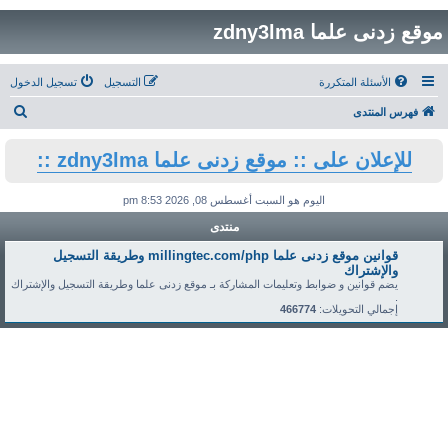
موقع زدنى علما zdny3lma
الأسئلة المتكررة
التسجيل
تسجيل الدخول
ب
فهرس المنتدى
ح
للإعلان على :: موقع زدنى علما zdny3lma ::
ث
اليوم هو السبت أغسطس 08, 2026 8:53 pm
منتدى
قوانين موقع زدنى علما millingtec.com/php وطريقة التسجيل
والإشتراك
يضم قوانين و ضوابط وتعليمات المشاركة بـ موقع زدنى علما وطريقة التسجيل والإشتراك
.
إجمالي التحويلات:
466774