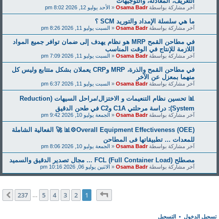
التعريف، المعادلة، والتوجيهات
آخر مشاركة بواسطة
Osama Badr
«
الأحد يوليو 12, 2026 8:02 pm
ما هي سلسلة الإمداد والتوريد SCM ؟
آخر مشاركة بواسطة
Osama Badr
«
السبت يوليو 11, 2026 8:26 pm
في مطاحن القمح MRP هو نظام يهدف إلى ضمان توافر جميع المواد
اللازمة للإنتاج في الوقت المناسب
آخر مشاركة بواسطة
Osama Badr
«
السبت يوليو 11, 2026 7:09 pm
في مطاحن القمح والذرة، MRP وCRP يعملان بشكل متتابع وليس كل
منهما بمعزل عن الآخر
آخر مشاركة بواسطة
Osama Badr
«
السبت يوليو 11, 2026 6:37 pm
📊 تحسين نظام التنعيمات و الاختزال/مراحل السيهات (Reduction
System): دراسة مرحلتي C1A وC2 في طحن الدقيق
آخر مشاركة بواسطة
Osama Badr
«
الجمعة يوليو 10, 2026 9:42 pm
Overall Equipment Effectiveness (OEE)⚙️📊 🚀 الفعالية الشاملة
للمعدات ... تطبيقاتها فى المطاحن
آخر مشاركة بواسطة
Osama Badr
«
الجمعة يوليو 10, 2026 8:06 pm
مصطلح FCL (Full Container Load) ... مجال تصدير الدقيق والسميد
آخر مشاركة بواسطة
Osama Badr
«
الاثنين يوليو 06, 2026 10:16 pm
صفحة
1
من
237
237
5
4
3
2
1
التالي
…
تسجيل الدخول
•
التسجيل