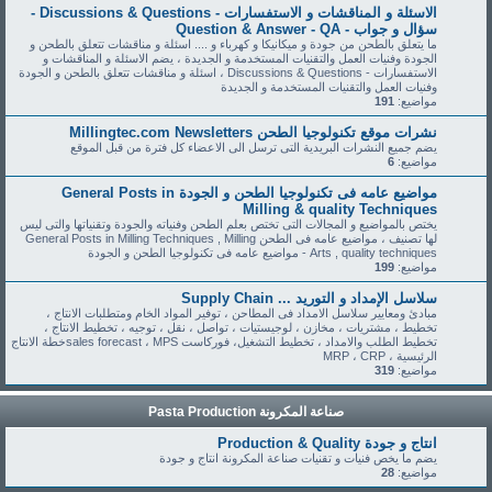
الاسئلة و المناقشات و الاستفسارات - Discussions & Questions -
سؤال و جواب - Question & Answer - QA
ما يتعلق بالطحن من جودة و ميكانيكا و كهرباء و .... اسئلة و مناقشات تتعلق بالطحن و
الجودة وفنيات العمل والتقنيات المستخدمة و الجديدة ، يضم الاسئلة و المناقشات و
الاستفسارات - Discussions & Questions ، اسئلة و مناقشات تتعلق بالطحن و الجودة
وفنيات العمل والتقنيات المستخدمة و الجديدة
مواضيع:
191
نشرات موقع تكنولوجيا الطحن Millingtec.com Newsletters
يضم جميع النشرات البريدية التى ترسل الى الاعضاء كل فترة من قبل الموقع
مواضيع:
6
مواضيع عامه فى تكنولوجيا الطحن و الجودة General Posts in
Milling & quality Techniques
يختص بالمواضيع و المجالات التى تختص بعلم الطحن وفنياته والجودة وتقنياتها والتى ليس
لها تصنيف ، مواضيع عامه فى الطحن General Posts in Milling Techniques , Milling
Arts , quality techniques - مواضيع عامه فى تكنولوجيا الطحن و الجودة
مواضيع:
199
سلاسل الإمداد و التوريد ... Supply Chain
مبادئ ومعايير سلاسل الامداد فى المطاحن ، توفير المواد الخام ومتطلبات الانتاج ،
تخطيط ، مشتريات ، مخازن ، لوجيستيات ، تواصل ، نقل ، توجيه ، تخطيط الانتاج ،
تخطيط الطلب والامداد ، تخطيط التشغيل، فوركاست sales forecast ، MPSخطة الانتاج
الرئيسية ، MRP ، CRP
مواضيع:
319
صناعة المكرونة Pasta Production
انتاج و جودة Production & Quality
يضم ما يخص فنيات و تقنيات صناعة المكرونة انتاج و جودة
مواضيع:
28