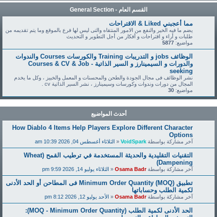
القسم العام - General Section
مما أعجبني Liked & الاقتراحات
يضم ما فيه الخير والنفع من الامور المنتقاه والتى ليس لها فرع بالموقع وما يتم تقديمه من
طلبات و أراء و اقتراحات و أفكار من أجل التطوير و التحديث
مواضيع:
5877
الوظائف jobs و التدريبات Training والكورسات Courses والندوات
والدورات و السيمينارز و السير الذاتية - Courses & CV & Job
seeking
نشر الوظائف فى مجال الجودة والطحن والمحسنات و المعمل والخبيز ، وكل ما يخدم
المجال من دورات وندوات وكورسات وسيمينارز ، نشر السير الذاتية cv .
مواضيع:
30
أحدث المواضيع
How Diablo 4 Items Help Players Explore Different Character
Options
آخر مشاركة بواسطة
VoidSpark
«
الثلاثاء أغسطس 04, 2026 10:39 am
التقنيات التقليدية والحديثة المستخدمة في ترطيب القمح (Wheat
Dampening)
آخر مشاركة بواسطة
Osama Badr
«
الثلاثاء يوليو 14, 2026 9:59 pm
تطبيق Minimum Order Quantity (MOQ) فى المطاحن أو الحد الأدنى
لكمية الطلب وحساباتها
آخر مشاركة بواسطة
Osama Badr
«
الأحد يوليو 12, 2026 8:12 pm
الحد الأدنى لكمية الطلب (MOQ - Minimum Order Quantity):