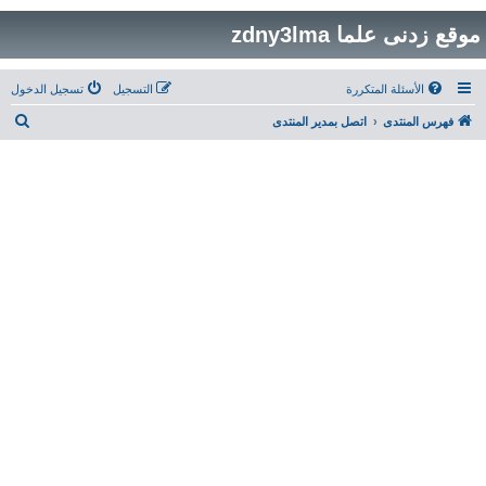
موقع زدنى علما zdny3lma
الأسئلة المتكررة
التسجيل
تسجيل الدخول
ب
فهرس المنتدى
اتصل بمدير المنتدى
ح
ث