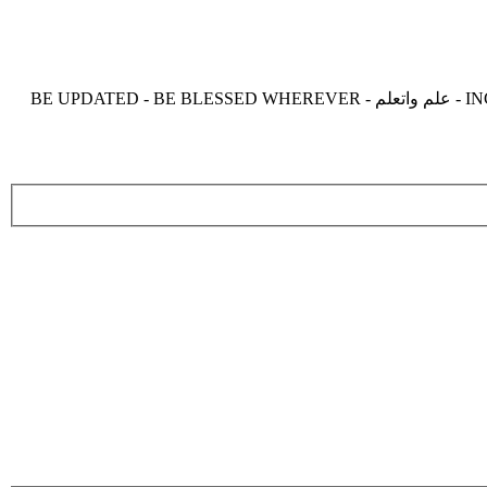
موقع زدنى علما zdny3lma - عالم بلا حدود من العلم و التعلم و المعرفة - INCREASE ME IN KNOWLEDGE - BE BENEFIT - BE USEFUL - علم واتعلم - BE UPDATED - BE BLESSED WHEREVER