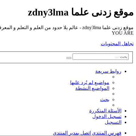
موقع زدنى علما zdny3lma
YOU ARE
تجاهل المحتويات
بحث
بحث
متقدم
روابط سريعة
مواضيع لم يُرد عليها
المواضيع النشطة
بحث
الأسئلة المتكررة
تسجيل الدخول
التسجيل
فهرس المنتدى
اتصل بمدير المنتدى