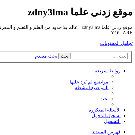
موقع زدنى علما zdny3lma
YOU ARE
تجاهل المحتويات
بحث متقدم
بحث
روابط سريعة
مواضيع لم يُرد عليها
المواضيع النشطة
بحث
الأسئلة المتكررة
تسجيل الدخول
التسجيل
فهرس المنتدى