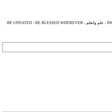
موقع زدنى علما zdny3lma - عالم بلا حدود من العلم و التعلم و المعرفة - INCREASE ME IN KNOWLEDGE - BE BENEFIT - BE USEFUL - علم واتعلم - BE UPDATED - BE BLESSED WHEREVER