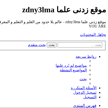
موقع زدنى علما zdny3lma
YOU ARE
تجاهل المحتويات
بحث متقدم
بحث
روابط سريعة
مواضيع لم يُرد عليها
المواضيع النشطة
بحث
الأسئلة المتكررة
تسجيل الدخول
التسجيل
فهرس المنتدى