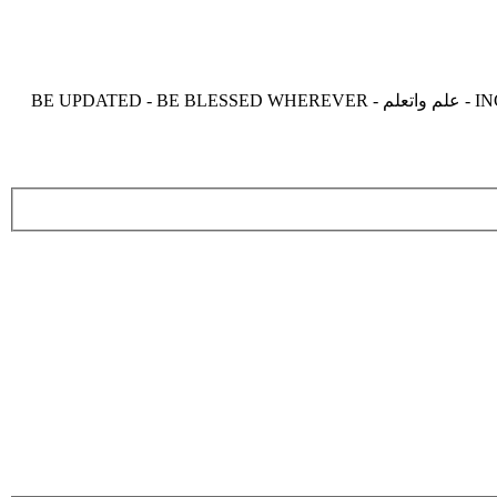
موقع زدنى علما zdny3lma - عالم بلا حدود من العلم و التعلم و المعرفة - INCREASE ME IN KNOWLEDGE - BE BENEFIT - BE USEFUL - علم واتعلم - BE UPDATED - BE BLESSED WHEREVER