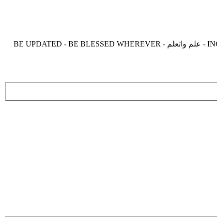
موقع زدنى علما zdny3lma - عالم بلا حدود من العلم و التعلم و المعرفة - INCREASE ME IN KNOWLEDGE - BE BENEFIT - BE USEFUL - علم واتعلم - BE UPDATED - BE BLESSED WHEREVER