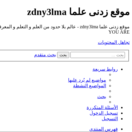
موقع زدنى علما zdny3lma
YOU ARE
تجاهل المحتويات
بحث متقدم
بحث
روابط سريعة
مواضيع لم يُرد عليها
المواضيع النشطة
بحث
الأسئلة المتكررة
تسجيل الدخول
التسجيل
فهرس المنتدى