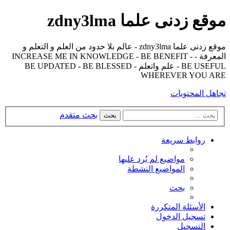
موقع زدنى علما zdny3lma
موقع زدنى علما zdny3lma - عالم بلا حدود من العلم و التعلم و
المعرفة - INCREASE ME IN KNOWLEDGE - BE BENEFIT -
BE USEFUL - علم واتعلم - BE UPDATED - BE BLESSED
WHEREVER YOU ARE
تجاهل المحتويات
بحث متقدم
بحث
روابط سريعة
مواضيع لم يُرد عليها
المواضيع النشطة
بحث
الأسئلة المتكررة
تسجيل الدخول
التسجيل