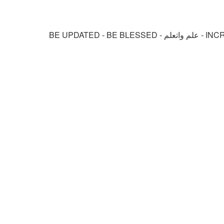
موقع زدنى علما zdny3lma - عالم بلا حدود من العلم و التعلم و المعرفة - INCREASE ME IN KNOWLEDGE - BE BENEFIT - BE USEFUL - علم واتعلم - BE UPDATED - BE BLESSED