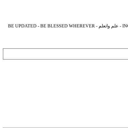
موقع زدنى علما zdny3lma - عالم بلا حدود من العلم و التعلم و المعرفة - INCREASE ME IN KNOWLEDGE - BE BENEFIT - BE USEFUL - علم واتعلم - BE UPDATED - BE BLESSED WHEREVER