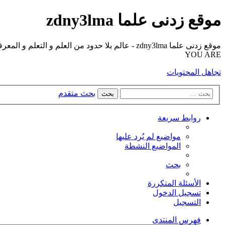
موقع زدنى علما zdny3lma
YOU ARE
تجاهل المحتويات
بحث متقدم
بحث
روابط سريعة
مواضيع لم يُرد عليها
المواضيع النشطة
بحث
الأسئلة المتكررة
تسجيل الدخول
التسجيل
فهرس المنتدى