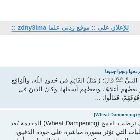
للإعلان على :: موقع زدنى علما zdny3lma ::
 نجوا ونجوا جميعا
يِّ ﷺ قَالَ: ( مَثَلُ القَائِمِ في حُدودِ اللَّه، والْوَاقِعِ
فصارَ بعضُهم أعلاهَا، وبعضُهم أسفلَها، وكانَ الذينَ في
َوْقَهُمْ، فَقَالُوا: ...
W)
التقنيات التقليدية والحديثة المستخدمة في ترطيب القمح (Wheat Dampening) المقدمة يُعد
Damp) من أهم العمليات التي تؤثر بصورة مباشرة على جودة الدقيق،