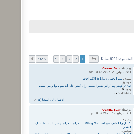
صفحة
1
من
1859
1859
5
4
3
2
1
التالي
البحث وجد 9294 تطابقًا
…
بواسطة
Osama Badr
الثلاثاء يوليو 21, 2026 10:43 am
منتدى:
مما أعجبني Liked & الاقتراحات
موضوع:
فإن تركوهم وما أرادوا هلكوا جميعا، وإن أخذوا على أيديهم نجوا ونجوا جميعا
ردود:
0
مشاهدات:
77
الانتقال إلى المشاركة
بواسطة
Osama Badr
الثلاثاء يوليو 14, 2026 9:59 pm
منتدى:
تكنولوجيا الطحن Milling Technology ... تقنيات و فنيات وتطبيقات ضبط عملية
الطحن
موضوع: