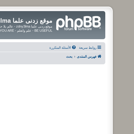
موقع زدنى علما zdny3lma
BE USEFUL - علم واتعلم - BE UPDATED - BE BLESSED WHEREVER YOU ARE
روابط سريعة
الأسئلة المتكررة
فهرس المنتدى
بحث