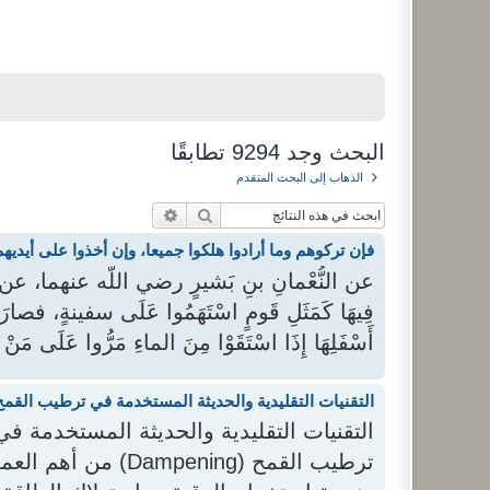
البحث وجد 9294 تطابقًا
الذهاب إلى البحث المتقدم
بحث
بحث متقدم
فإن تركوهم وما أرادوا هلكوا جميعا، وإن أخذوا على أيديهم
عن النُّعْمانِ بنِ بَشيرٍ رضي اللَّه عنهما، عن النب
فِيهَا كَمَثَلِ قَومٍ اسْتَهَمُوا عَلَى سفينةٍ، 
أَسْفَلِهَا إِذَا اسْتَقَوْا مِنَ الماءِ مَرُّوا عَلَى مَنْ ف
التقنيات التقليدية والحديثة المستخدمة في ترطيب القمح (heat Dampening
ترطيب القمح (ening