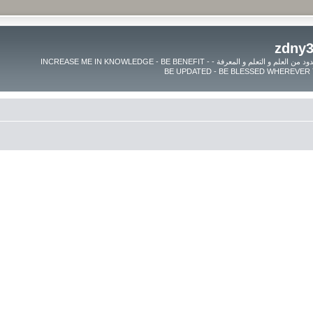
موقع زدنى علما zdny3lma - عالم بلا حدود من العلم و التعلم و المعرفة - INCREASE ME IN KNOWLEDGE - BE BENEFIT -