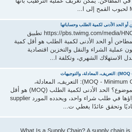
في المطاحن. يمكن تعريف عملية الترطيب بأنها
https://pbs.twimg.com/media/HNC_-iiXsAAa9iJ?format=jpg&name=large تطبيق
Minimum Order Qua) فى المطاحن أو الحد الأدنى لكمية الطلب هو أقل كمية
 عملية الشراء والنقل والتخزين اقتصادية
الحد الأدنى لكمية الطلب (MOQ - Minimum Order Quantity): التعريف، المعادلة،
والتوجيهات الملخص ما الذي يغطيه هذا الموضوع؟ الحد الأدنى لكمية الطلب (MOQ) هو أقل
عدد من الوحدات يجب على المشتري شراؤها في طلب شراء واحد، ويحدده المورد supplier
يًا وتحقق عائدًا يغطي ت...
What Is a Supply Chain? A supply chain is 