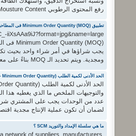
ونسبة استخراج الدقيق، واستهلاك الطاقة 
رفع المحتوى الرطوبي Mousture Content لحبوب القمح إلى ا...
تطبيق Minimum Order Quantity (MOQ) فى المطاحن أو الحد الأدنى لكمية الطلب وحساباتها
ntity (MOQ
يجب شراؤها في أمر شراء واحد بحيث تكون
ومجدية. ويتم تحديد الـ MOQ بناءً على معدل الاستهلاك الشهري، وتكلفة ا...
الحد الأدنى لكمية الطلب (MOQ - Minimum Order Quantity): التعريف، المعادلة، والتوجيهات
لضمان أن تكون عملية الإنتاج مجدية اقتصاد
ما هي سلسلة الإمداد والتوريد SCM ؟
a network of suppliers, manufacturers,