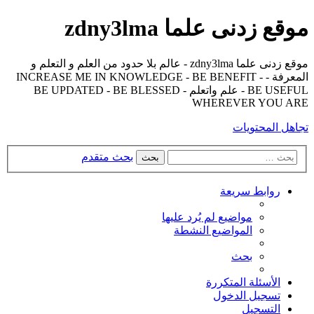
موقع زدنى علما zdny3lma
موقع زدنى علما zdny3lma - عالم بلا حدود من العلم و التعلم و
المعرفة - INCREASE ME IN KNOWLEDGE - BE BENEFIT -
BE USEFUL - علم واتعلم - BE UPDATED - BE BLESSED
WHEREVER YOU ARE
تجاهل المحتويات
بحث متقدم
بحث
روابط سريعة
مواضيع لم يُرد عليها
المواضيع النشطة
بحث
الأسئلة المتكررة
تسجيل الدخول
التسجيل