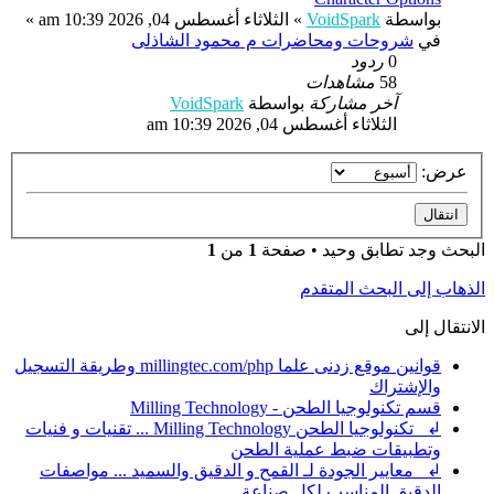
بواسطة
VoidSpark
»
الثلاثاء أغسطس 04, 2026 10:39 am
»
في
شروحات ومحاضرات م محمود الشاذلى
0
ردود
58
مشاهدات
آخر مشاركة
بواسطة
VoidSpark
الثلاثاء أغسطس 04, 2026 10:39 am
عرض:
البحث وجد تطابق وحيد • صفحة
1
من
1
الذهاب إلى البحث المتقدم
الانتقال إلى
قوانين موقع زدنى علما millingtec.com/php وطريقة التسجيل
والإشتراك
قسم تكنولوجيا الطحن - Milling Technology
↲ تكنولوجيا الطحن Milling Technology ... تقنيات و فنيات
وتطبيقات ضبط عملية الطحن
↲ معايير الجودة لـ القمح و الدقيق والسميد ... مواصفات
الدقيق المناسب لكل صناعة