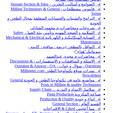
↲ الصوامع و أساليب التخزين - Storage Section & Silos
↲ قاموس مصطلحات - Milling Technology & General
Terms
↲ البرامج والشيتات والحسابات المتعلقة بمجال الطحن و
الجودة
↲ شروحات ومحاضرات م محمود الشاذلى
↲ السلامه و الصحه المهنيه وتأمين بيئة العمل- Safety
↲ الصيانة الميكانيكية و الكهربائية Mechanical & Electrical
Maintenance
↲ النواقل بالمطحن (بريمة ، ساقية ، كاتينه -
بنيوماتيك"هواء")
↲ محاضرات م مجدى عبدالصمد
↲ الاسئلة و المناقشات و الاستفسارات - Discussions &
Questions - سؤال و جواب - Question & Answer - QA
↲ نشرات موقع تكنولوجيا الطحن Millingtec.com
Newsletters
↲ مواضيع عامه فى تكنولوجيا الطحن و الجودة General
Posts in Milling & quality Techniques
↲ سلاسل الإمداد و التوريد ... Supply Chain
صناعة المكرونة Pasta Production
↲ انتاج و جودة Production & Quality
القسم العام - General Section
↲ مما أعجبني Liked & الاقتراحات