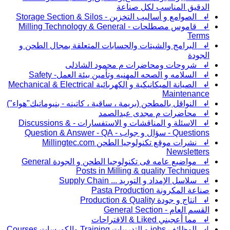
الدقيق المناسب لكل صناعة
↲ الصوامع و أساليب التخزين - Storage Section & Silos
↲ قاموس مصطلحات - Milling Technology & General
Terms
↲ البرامج والشيتات والحسابات المتعلقة بمجال الطحن و
الجودة
↲ شروحات ومحاضرات م محمود الشاذلى
↲ السلامه و الصحه المهنيه وتأمين بيئة العمل- Safety
↲ الصيانة الميكانيكية و الكهربائية Mechanical & Electrical
Maintenance
↲ النواقل بالمطحن (بريمة ، ساقية ، كاتينه - بنيوماتيك"هواء")
↲ محاضرات م مجدى عبدالصمد
↲ الاسئلة و المناقشات و الاستفسارات - Discussions &
Questions - سؤال و جواب - Question & Answer - QA
↲ نشرات موقع تكنولوجيا الطحن Millingtec.com
Newsletters
↲ مواضيع عامه فى تكنولوجيا الطحن و الجودة General
Posts in Milling & quality Techniques
↲ سلاسل الإمداد و التوريد ... Supply Chain
صناعة المكرونة Pasta Production
↲ انتاج و جودة Production & Quality
القسم العام - General Section
↲ مما أعجبني Liked & الاقتراحات
↲ الوظائف jobs و التدريبات Training والكورسات Courses