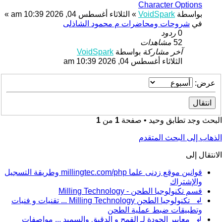
Character Options
بواسطة
VoidSpark
»
الثلاثاء أغسطس 04, 2026 10:39 am
»
في
شروحات ومحاضرات م محمود الشاذلى
0
ردود
52
مشاهدات
آخر مشاركة
بواسطة
VoidSpark
الثلاثاء أغسطس 04, 2026 10:39 am
عرض:
البحث وجد تطابق وحيد • صفحة
1
من
1
الذهاب إلى البحث المتقدم
الانتقال إلى
قوانين موقع زدنى علما millingtec.com/php وطريقة التسجيل
والإشتراك
قسم تكنولوجيا الطحن - Milling Technology
↲ تكنولوجيا الطحن Milling Technology ... تقنيات و فنيات
وتطبيقات ضبط عملية الطحن
↲ معايير الجودة لـ القمح و الدقيق والسميد ... مواصفات