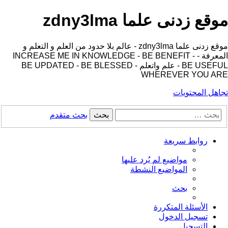
موقع زدنى علما zdny3lma
موقع زدنى علما zdny3lma - عالم بلا حدود من العلم و التعلم و
المعرفة - INCREASE ME IN KNOWLEDGE - BE BENEFIT -
BE USEFUL - علم واتعلم - BE UPDATED - BE BLESSED
WHEREVER YOU ARE
تجاهل المحتويات
بحث
بحث متقدم
روابط سريعة
مواضيع لم يُرد عليها
المواضيع النشطة
بحث
الأسئلة المتكررة
تسجيل الدخول
التسجيل