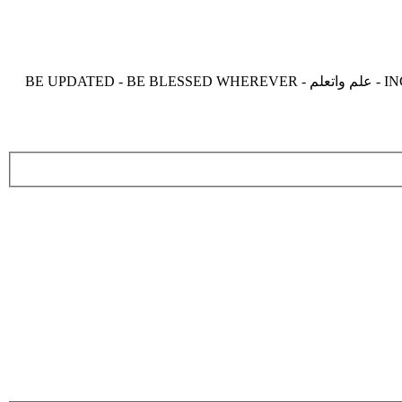
موقع زدنى علما zdny3lma - عالم بلا حدود من العلم و التعلم و المعرفة - INCREASE ME IN KNOWLEDGE - BE BENEFIT - BE USEFUL - علم واتعلم - BE UPDATED - BE BLESSED WHEREVER