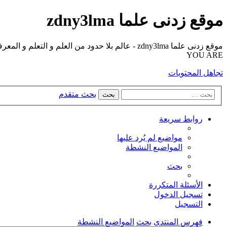
موقع زدنى علما zdny3lma
YOU ARE
تجاهل المحتويات
بحث متقدم
بحث
روابط سريعة
مواضيع لم يُرد عليها
المواضيع النشطة
بحث
الأسئلة المتكررة
تسجيل الدخول
التسجيل
فهرس المنتدى
بحث
المواضيع النشطة