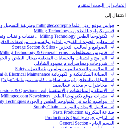
الذهاب إلى البحث المتقدم
الانتقال إلى
قوانين موقع زدنى علما millingtec.com/php وطريقة التسجيل والإشتراك
قسم تكنولوجيا الطحن - Milling Technology
↲ تكنولوجيا الطحن Milling Technology ... تقنيات و فنيات وتطبيقات ضبط عملية الطحن
↲ معايير الجودة لـ القمح و الدقيق والسميد ... مواصفات الد
↲ الصوامع و أساليب التخزين - Storage Section & Silos
↲ قاموس مصطلحات - Milling Technology & General Terms
↲ البرامج والشيتات والحسابات المتعلقة بمجال الطحن و الجو
↲ شروحات ومحاضرات م محمود الشاذلى
↲ السلامه و الصحه المهنيه وتأمين بيئة العمل- Safety
↲ الصيانة الميكانيكية و الكهربائية Mechanical & Electrical Maintenance
↲ النواقل بالمطحن (بريمة ، ساقية ، كاتينه - بنيوماتيك"هواء")
↲ محاضرات م مجدى عبدالصمد
↲ الاسئلة و المناقشات و الاستفسارات - Discussions & Questions - سؤال و جواب - Question & Answer - QA
↲ نشرات موقع تكنولوجيا الطحن Millingtec.com Newsletters
↲ مواضيع عامه فى تكنولوجيا الطحن و الجودة General Posts in Milling & quality Techniques
↲ سلاسل الإمداد و التوريد ... Supply Chain
صناعة المكرونة Pasta Production
↲ انتاج و جودة Production & Quality
القسم العام - General Section