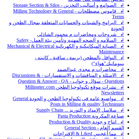
↲ الصوامع و أساليب التخزين - Storage Section & Silos
↲ قاموس مصطلحات - Milling Technology & General
Terms
↲ البرامج والشيتات والحسابات المتعلقة بمجال الطحن و
الجودة
↲ شروحات ومحاضرات م محمود الشاذلى
↲ السلامه و الصحه المهنيه وتأمين بيئة العمل- Safety
↲ الصيانة الميكانيكية و الكهربائية Mechanical & Electrical
Maintenance
↲ النواقل بالمطحن (بريمة ، ساقية ، كاتينه -
بنيوماتيك"هواء")
↲ محاضرات م مجدى عبدالصمد
↲ الاسئلة و المناقشات و الاستفسارات - Discussions &
Questions - سؤال و جواب - Question & Answer - QA
↲ نشرات موقع تكنولوجيا الطحن Millingtec.com
Newsletters
↲ مواضيع عامه فى تكنولوجيا الطحن و الجودة General
Posts in Milling & quality Techniques
↲ سلاسل الإمداد و التوريد ... Supply Chain
صناعة المكرونة Pasta Production
↲ انتاج و جودة Production & Quality
القسم العام - General Section
↲ مما أعجبني Liked & الاقتراحات