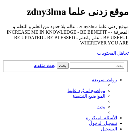
موقع زدنى علما zdny3lma
موقع زدنى علما zdny3lma - عالم بلا حدود من العلم و التعلم و
المعرفة - INCREASE ME IN KNOWLEDGE - BE BENEFIT -
BE USEFUL - علم واتعلم - BE UPDATED - BE BLESSED
WHEREVER YOU ARE
تجاهل المحتويات
بحث متقدم
بحث
روابط سريعة
مواضيع لم يُرد عليها
المواضيع النشطة
بحث
الأسئلة المتكررة
تسجيل الدخول
التسجيل