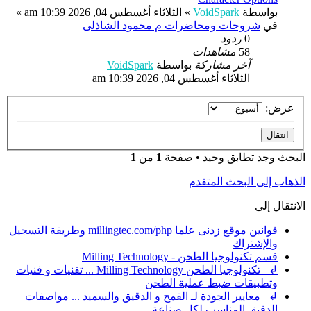
بواسطة
VoidSpark
»
الثلاثاء أغسطس 04, 2026 10:39 am
»
في
شروحات ومحاضرات م محمود الشاذلى
0
ردود
58
مشاهدات
آخر مشاركة
بواسطة
VoidSpark
الثلاثاء أغسطس 04, 2026 10:39 am
عرض:
البحث وجد تطابق وحيد • صفحة
1
من
1
الذهاب إلى البحث المتقدم
الانتقال إلى
قوانين موقع زدنى علما millingtec.com/php وطريقة التسجيل
والإشتراك
قسم تكنولوجيا الطحن - Milling Technology
↲ تكنولوجيا الطحن Milling Technology ... تقنيات و فنيات
وتطبيقات ضبط عملية الطحن
↲ معايير الجودة لـ القمح و الدقيق والسميد ... مواصفات
الدقيق المناسب لكل صناعة