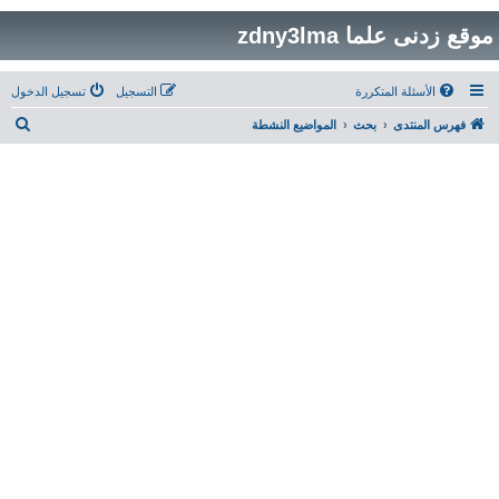
موقع زدنى علما zdny3lma
الأسئلة المتكررة
التسجيل
تسجيل الدخول
ب
فهرس المنتدى
بحث
المواضيع النشطة
ح
ث