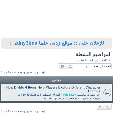
للإعلان على :: موقع زدنى علما zdny3lma ::
المواضيع النشطة
الذهاب إلى البحث المتقدم
بحث
بحث متقدم
البحث وجد تطابق وحيد • صفحة
1
من
1
مواضيع
How Diablo 4 Items Help Players Explore Different Character
Options
آخر مشاركة بواسطة
VoidSpark
«
الثلاثاء أغسطس 04, 2026 10:39 am
مرسل في
شروحات ومحاضرات م محمود الشاذلى
البحث وجد تطابق وحيد • صفحة
1
من
1