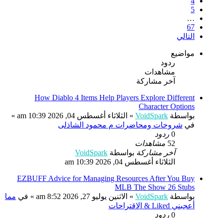
4
5
…
67
التالي
مواضيع
ردود
مشاهدات
آخر مشاركة
How Diablo 4 Items Help Players Explore Different
Character Options
بواسطة
VoidSpark
»
الثلاثاء أغسطس 04, 2026 10:39 am
»
في
شروحات ومحاضرات م محمود الشاذلى
0
ردود
52
مشاهدات
آخر مشاركة
بواسطة
VoidSpark
الثلاثاء أغسطس 04, 2026 10:39 am
EZBUFF Advice for Managing Resources After You Buy
MLB The Show 26 Stubs
بواسطة
VoidSpark
»
الاثنين يوليو 27, 2026 8:52 am
» في
مما
أعجبني Liked & الاقتراحات
0
ردود