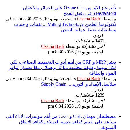
تأثير غاز الاوزون Ozone Gas على الخمائر والأعفان
Yeast&Mold فى دقيق القمح
بواسطة
Osama Badr
»
الجمعة يونيو 19, 2026 8:30 pm
» في
تكنولوجيا الطحن Milling Technology ... تقنيات و فنيات
وتطبيقات ضبط عملية الطحن
0
ردود
1497
مشاهدات
آخر مشاركة
بواسطة
Osama Badr
الجمعة يونيو 19, 2026 8:30 pm
يعتبر MRP و CRP من أهم أدوات التخطيط الصناعي، لكن
لكل منهما وظيفة مختلفة تمامًا، ويعملان معًا لضمان توافر
المواد والطاقة
بواسطة
Osama Badr
»
الجمعة يونيو 19, 2026 6:34 pm
» في
سلاسل الإمداد و التوريد ... Supply Chain
0
ردود
1239
مشاهدات
آخر مشاركة
بواسطة
Osama Badr
الجمعة يونيو 19, 2026 6:34 pm
مصطلحان مهمان CSL و CAC من أهم مؤشرات الأداء التي
تساعد على تقييم كفاءة خدمة العملاء وكفاءة الإنفاق
التسويقي