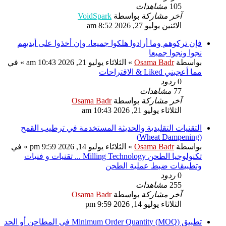
105
مشاهدات
آخر مشاركة
بواسطة
VoidSpark
الاثنين يوليو 27, 2026 8:52 am
فإن تركوهم وما أرادوا هلكوا جميعا، وإن أخذوا على أيديهم
نجوا ونجوا جميعا
بواسطة
Osama Badr
»
الثلاثاء يوليو 21, 2026 10:43 am
» في
مما أعجبني Liked & الاقتراحات
0
ردود
77
مشاهدات
آخر مشاركة
بواسطة
Osama Badr
الثلاثاء يوليو 21, 2026 10:43 am
التقنيات التقليدية والحديثة المستخدمة في ترطيب القمح
(Wheat Dampening)
بواسطة
Osama Badr
»
الثلاثاء يوليو 14, 2026 9:59 pm
» في
تكنولوجيا الطحن Milling Technology ... تقنيات و فنيات
وتطبيقات ضبط عملية الطحن
0
ردود
255
مشاهدات
آخر مشاركة
بواسطة
Osama Badr
الثلاثاء يوليو 14, 2026 9:59 pm
تطبيق Minimum Order Quantity (MOQ) فى المطاحن أو الحد