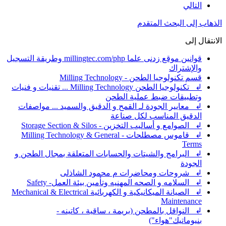
التالي
الذهاب إلى البحث المتقدم
الانتقال إلى
قوانين موقع زدنى علما millingtec.com/php وطريقة التسجيل
والإشتراك
قسم تكنولوجيا الطحن - Milling Technology
↲ تكنولوجيا الطحن Milling Technology ... تقنيات و فنيات
وتطبيقات ضبط عملية الطحن
↲ معايير الجودة لـ القمح و الدقيق والسميد ... مواصفات
الدقيق المناسب لكل صناعة
↲ الصوامع و أساليب التخزين - Storage Section & Silos
↲ قاموس مصطلحات - Milling Technology & General
Terms
↲ البرامج والشيتات والحسابات المتعلقة بمجال الطحن و
الجودة
↲ شروحات ومحاضرات م محمود الشاذلى
↲ السلامه و الصحه المهنيه وتأمين بيئة العمل- Safety
↲ الصيانة الميكانيكية و الكهربائية Mechanical & Electrical
Maintenance
↲ النواقل بالمطحن (بريمة ، ساقية ، كاتينه -
بنيوماتيك"هواء")