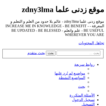
موقع زدنى علما zdny3lma
موقع زدنى علما zdny3lma - عالم بلا حدود من العلم و التعلم و
المعرفة - INCREASE ME IN KNOWLEDGE - BE BENEFIT -
BE USEFUL - علم واتعلم - BE UPDATED - BE BLESSED
WHEREVER YOU ARE
تجاهل المحتويات
بحث متقدم
بحث
روابط سريعة
مواضيع لم يُرد عليها
المواضيع النشطة
بحث
الأسئلة المتكررة
تسجيل الدخول
التسجيل