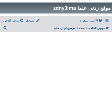
موقع زدنى علما zdny3lma
الأسئلة المتكررة
التسجيل
تسجيل الدخول
ب
فهرس المنتدى
بحث
مواضيع لم يُرد عليها
ح
ث