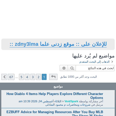
للإعلان على :: موقع زدنى علما zdny3lma ::
مواضيع لم يُرد عليها
الذهاب إلى البحث المتقدم
بحث
بحث متقدم
صفحة
1
من
67
67
5
4
3
2
1
التالي
البحث وجد أكثر من 1000 تطابق
…
مواضيع
How Diablo 4 Items Help Players Explore Different Character
Options
آخر مشاركة بواسطة
VoidSpark
«
الثلاثاء أغسطس 04, 2026 10:39 am
مرسل في
شروحات ومحاضرات م محمود الشاذلى
EZBUFF Advice for Managing Resources After You Buy MLB
The Show 26 Stubs