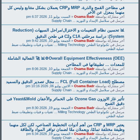
في مطاحن القمح والذرة، MRP وCRP يعملان بشكل متتابع وليس كل
منهما بمعزل عن الآخر
آخر مشاركة بواسطة
Osama Badr
«
السبت يوليو 11, 2026 6:37 pm
مرسل في
سلاسل الإمداد و التوريد ... Supply Chain
📊 تحسين نظام التنعيمات و الاختزال/مراحل السيهات (Reduction
System): دراسة مرحلتي C1A وC2 في طحن الدقيق
آخر مشاركة بواسطة
Osama Badr
«
الجمعة يوليو 10, 2026 9:42 pm
مرسل في
تكنولوجيا الطحن Milling Technology ... تقنيات و فنيات وتطبيقات ضبط
عملية الطحن
Overall Equipment Effectiveness (OEE)⚙️📊 🚀 الفعالية الشاملة
للمعدات ... تطبيقاتها فى المطاحن
آخر مشاركة بواسطة
Osama Badr
«
الجمعة يوليو 10, 2026 8:06 pm
مرسل في
سلاسل الإمداد و التوريد ... Supply Chain
مصطلح FCL (Full Container Load) ... مجال تصدير الدقيق والسميد
آخر مشاركة بواسطة
Osama Badr
«
الاثنين يوليو 06, 2026 10:16 pm
مرسل في
سلاسل الإمداد و التوريد ... Supply Chain
تأثير غاز الاوزون Ozone Gas على الخمائر والأعفان Yeast&Mold فى
دقيق القمح
آخر مشاركة بواسطة
Osama Badr
«
الجمعة يونيو 19, 2026 8:30 pm
مرسل في
تكنولوجيا الطحن Milling Technology ... تقنيات و فنيات وتطبيقات ضبط
عملية الطحن
يعتبر MRP و CRP من أهم أدوات التخطيط الصناعي، لكن لكل منهما
وظيفة مختلفة تمامًا، ويعملان معًا لضمان توافر المواد والطاقة
آخر مشاركة بواسطة
Osama Badr
«
الجمعة يونيو 19, 2026 6:34 pm
مرسل في
سلاسل الإمداد و التوريد ... Supply Chain