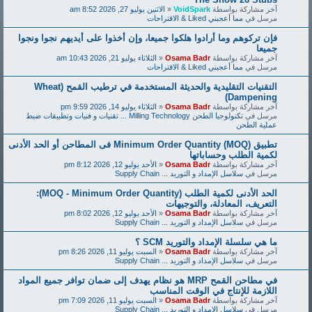
آخر مشاركة بواسطة
VoidSpark
«
الاثنين يوليو 27, 2026 8:52 am
مرسل في
مما أعجبني Liked & الاقتراحات
فإن تركوهم وما أرادوا هلكوا جميعا، وإن أخذوا على أيديهم نجوا ونجوا
جميعا
آخر مشاركة بواسطة
Osama Badr
«
الثلاثاء يوليو 21, 2026 10:43 am
مرسل في
مما أعجبني Liked & الاقتراحات
التقنيات التقليدية والحديثة المستخدمة في ترطيب القمح (Wheat
Dampening)
آخر مشاركة بواسطة
Osama Badr
«
الثلاثاء يوليو 14, 2026 9:59 pm
مرسل في
تكنولوجيا الطحن Milling Technology ... تقنيات و فنيات وتطبيقات ضبط
عملية الطحن
تطبيق Minimum Order Quantity (MOQ) فى المطاحن أو الحد الأدنى
لكمية الطلب وحساباتها
آخر مشاركة بواسطة
Osama Badr
«
الأحد يوليو 12, 2026 8:12 pm
مرسل في
سلاسل الإمداد و التوريد ... Supply Chain
الحد الأدنى لكمية الطلب (MOQ - Minimum Order Quantity):
التعريف، المعادلة، والتوجيهات
آخر مشاركة بواسطة
Osama Badr
«
الأحد يوليو 12, 2026 8:02 pm
مرسل في
سلاسل الإمداد و التوريد ... Supply Chain
ما هي سلسلة الإمداد والتوريد SCM ؟
آخر مشاركة بواسطة
Osama Badr
«
السبت يوليو 11, 2026 8:26 pm
مرسل في
سلاسل الإمداد و التوريد ... Supply Chain
في مطاحن القمح MRP هو نظام يهدف إلى ضمان توافر جميع المواد
اللازمة للإنتاج في الوقت المناسب
آخر مشاركة بواسطة
Osama Badr
«
السبت يوليو 11, 2026 7:09 pm
مرسل في
سلاسل الإمداد و التوريد ... Supply Chain