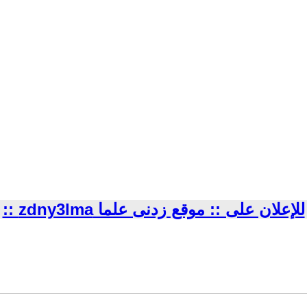
للإعلان على :: موقع زدنى علما zdny3lma ::