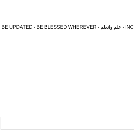
موقع زدنى علما zdny3lma - عالم بلا حدود من العلم و التعلم و المعرفة - INCREASE ME IN KNOWLEDGE - BE BENEFIT - BE USEFUL - علم واتعلم - BE UPDATED - BE BLESSED WHEREVER