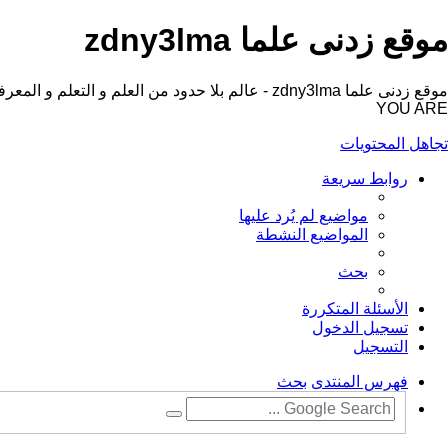
موقع زدنى علما zdny3lma
YOU ARE
تجاهل المحتويات
روابط سريعة
مواضيع لم يُرد عليها
المواضيع النشطة
بحث
الأسئلة المتكررة
تسجيل الدخول
التسجيل
فهرس المنتدى
بحث