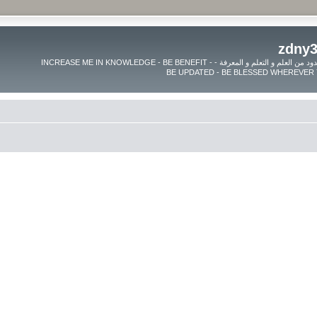
موقع زدنى علما zdny3lma - عالم بلا حدود من العلم و التعلم و المعرفة - INCREASE ME IN KNOWLEDGE - BE BENEFIT -