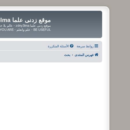
موقع زدنى علما zdny3lma
BE USEFUL - علم واتعلم - BE UPDATED - BE BLESSED WHEREVER YOU ARE
روابط سريعة
الأسئلة المتكررة
فهرس المنتدى
بحث