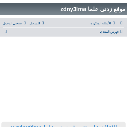
التسجيل
تسجيل الدخول
ب
ح
ث