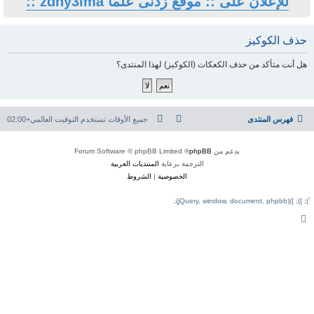
ى علما zdny3lma ::
كيز) لهذا المنتدى؟
جميع الأوقات تستخدم
التوقيت العالمي+02:00
® Forum Software © 
ة برعاية
المنتديات العربية
لخصوصية
|
الشروط