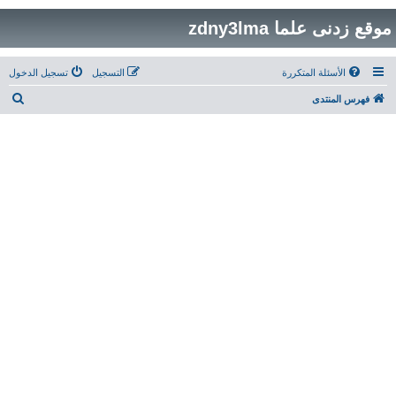
موقع زدنى علما zdny3lma
الأسئلة المتكررة
التسجيل
تسجيل الدخول
ب
فهرس المنتدى
ح
ث