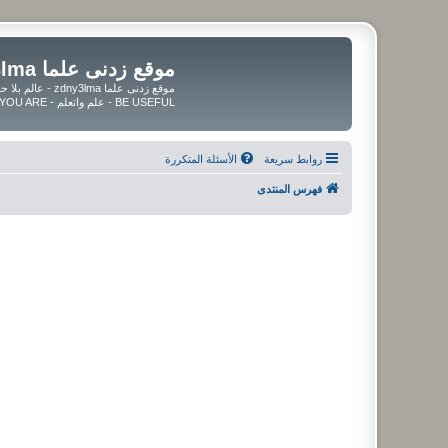
موقع زدنى علما zdny3lma
BE USEFUL - علم واتعلم - BE UPDATED - BE BLESSED WHEREVER YOU ARE
روابط سريعة
الأسئلة المتكررة
فهرس المنتدى