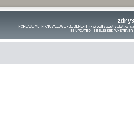
موقع زدنى علما zdny3lma - عالم بلا حدود من العلم و التعلم و المعرفة - INCREASE ME IN KNOWLEDGE - BE BENEFIT -