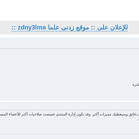
للإعلان على :: موقع زدنى علما zdny3lma ::
لمرة
ع دقائق وسيعطيك مميزات أكثر. وقد تكون إدارة المنتدى خصصت صلاحيات أكثر للأعضاء المسج