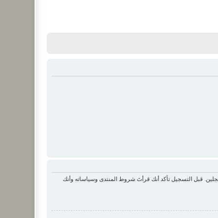
لين. قبل التسجيل تأكد أنك قرأتَ شروط المنتدى وسياساته وأنك