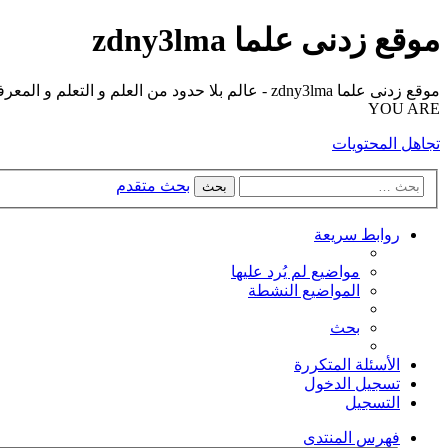
موقع زدنى علما zdny3lma
YOU ARE
تجاهل المحتويات
بحث متقدم
بحث
روابط سريعة
مواضيع لم يُرد عليها
المواضيع النشطة
بحث
الأسئلة المتكررة
تسجيل الدخول
التسجيل
فهرس المنتدى