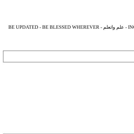
موقع زدنى علما zdny3lma - عالم بلا حدود من العلم و التعلم و المعرفة - INCREASE ME IN KNOWLEDGE - BE BENEFIT - BE USEFUL - علم واتعلم - BE UPDATED - BE BLESSED WHEREVER