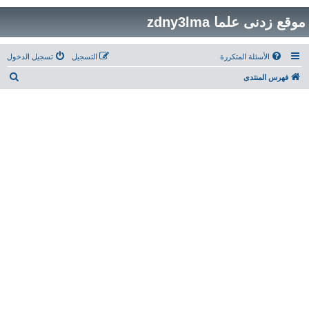
موقع زدنى علما zdny3lma
الأسئلة المتكررة
التسجيل
تسجيل الدخول
ب
فهرس المنتدى
ح
ث