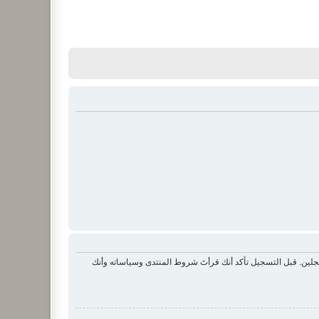
لين. قبل التسجيل تأكد أنك قرأتَ شروط المنتدى وسياساته وأنك