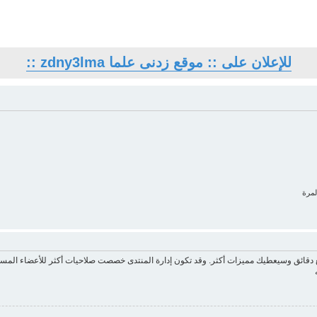
للإعلان على :: موقع زدنى علما zdny3lma ::
لمرة
ع دقائق وسيعطيك مميزات أكثر. وقد تكون إدارة المنتدى خصصت صلاحيات أكثر للأعضاء المسج