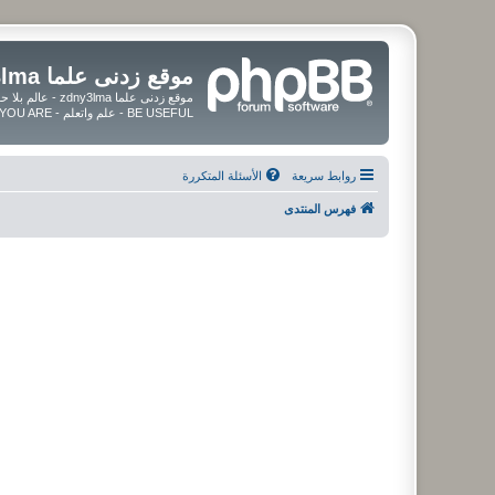
موقع زدنى علما zdny3lma
BE USEFUL - علم واتعلم - BE UPDATED - BE BLESSED WHEREVER YOU ARE
روابط سريعة
الأسئلة المتكررة
فهرس المنتدى