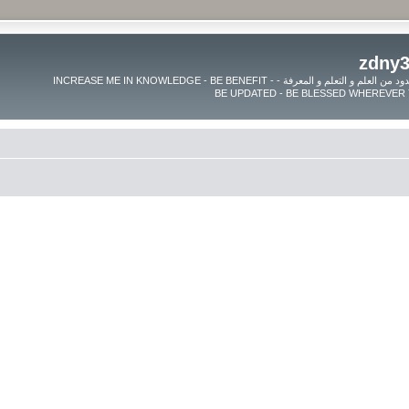
موقع زدنى علما zdny3lma - عالم بلا حدود من العلم و التعلم و المعرفة - INCREASE ME IN KNOWLEDGE - BE BENEFIT -