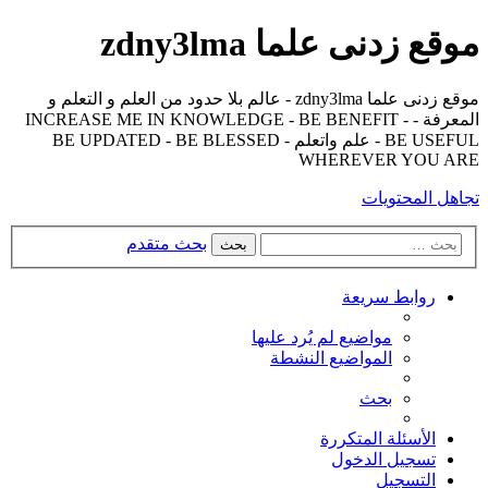
موقع زدنى علما zdny3lma
موقع زدنى علما zdny3lma - عالم بلا حدود من العلم و التعلم و
المعرفة - INCREASE ME IN KNOWLEDGE - BE BENEFIT -
BE USEFUL - علم واتعلم - BE UPDATED - BE BLESSED
WHEREVER YOU ARE
تجاهل المحتويات
بحث متقدم
بحث
روابط سريعة
مواضيع لم يُرد عليها
المواضيع النشطة
بحث
الأسئلة المتكررة
تسجيل الدخول
التسجيل