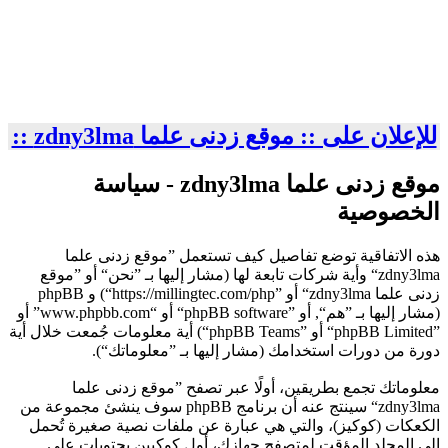
للإعلان على :: موقع زدنى علما zdny3lma ::
موقع زدنى علما zdny3lma - سياسة
الخصوصية
هذه الاتفاقية توضع تفاصيل كيف تستعمل ”موقع زدنى علما
zdny3lma“ وأية شركات تابعة لها (مشار إليها بـ ”نحن“ أو ”موقع
زدنى علما zdny3lma“ أو ”https://millingtec.com/php“) و phpBB
(مشار إليها بـ ”هم“, أو ”phpBB software“ أو “www.phpbb.com” أو
”phpBB Limited“ أو ”phpBB Teams“) أية معلومات جُمعت خلال أية
دورة من دورات استخدامك (مشار إليها بـ ”معلوماتك“).
معلوماتك تجمع بطريقين، أولًا عبر تصفح ”موقع زدنى علما
zdny3lma“ سينتج عنه أن برنامج phpBB سوف ينشئ مجموعة من
الكعكات (كوكيز)، والتي هي عبارة عن ملفات نصية صغيرة تُحمل
إلى المجلد المؤقت لمتصفح جهازك، أول كوكيين يحتويات على