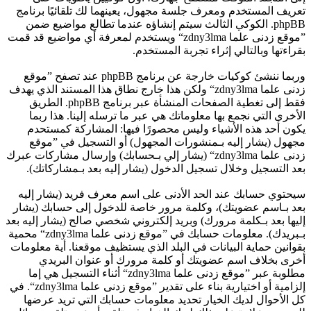
تعريف المستخدم ومعرف جلسة مجهول، يعينهما لك تلقائيًا برنامج
phpBB. الكوكي الثالث سيتم إنشاؤه عندما تطالع مواضيع ضمن
”موقع زدنى علما zdny3lma“ ويستخدم لمعرفة أي مواضيع قد قمت
بقراءتها وبالتالي إثراء تجربة المستخدم.
وربما ننشئ كوكيات خارجة عن برنامج phpBB عند تصفح ”موقع
زدنى علما zdny3lma“ ولكن هذا خارج نطاق هذا المستند الذي يهدف
فقط إلى تغطية الصفحات المنشأة عبر برنامج phpBB. الطريق
الأخرى التي نجمع بها معلوماتك هي عبر ما ترسله إلينا. هذا ربما
يكون أحد هذه الأشياء وليس محصورًا فيها: المشاركة كمستحدم
مجهول (يشار إليه بـمنشورات المجهول) أو التسجيل في ”موقع
زدنى علما zdny3lma“ (يشار إلي بـحسابك) وإرسال مشاركات عبرك
بعد التسجيل وخلال تسجيل الدخول (يشار إليه بعد بـمشاركاتك).
سيحتوي حسابك عند الحد الأدنى على اسم معرف فريد (يشار إليه
بعد بـاسم عضويتك)، وكلمة مرور خاصة للدخول إلى حسابك (يشار
إليها بعد بـكلمة مرورك) وبريد إلكتروني شخصي صالح (يشار إليه بعد
بـبريدك). معلومات حسابك في ”موقع زدنى علما zdny3lma“ محمية
بقوانين حماية البيانات في البلد الذي يستظيف موقعنا. أية معلومات
أخرى بخلاف اسم عضويتك أو كلمة مرورك أو عنوان البريدي
مطلوبة عبر ”موقع زدنى علما zdny3lma“ أثناء التسجيل هي إما
إلزامية أو اختيارية بناء على تقدير ”موقع زدنى علما zdny3lma“. في
كل الأحوال لديك الخيار تحديد معلومات حسابك التي تريد عرضها