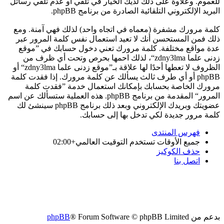
للعموم. وعلاوة على ذلك لديك الخيار في تلقي أو عدم تلقي رسائل
البريد الإلكتروني التلقائية الصادرة من برنامج phpBB.
كلمة مرورك مشفرة (معماه في اتجاه واحد) لذلك فهي آمنة. ومع
ذلك فمن المستحسن أنك لا تعيد استعمال نفس كلمة المرور عبر
عدة مواقع مختلفة. كلمة مرورك تعني دخول حسابك في ”موقع
زدنى علما zdny3lma“، لذلك احمها بحرص وتحت أي ظرف من
الظروف لا تعطها أحدًا لها علاقة بـ”موقع زدنى علما zdny3lma“ أو
phpBB أو أي طرف ثالث يسألك عن كلمة مرورك. إذا فقدت كلمة
مرورك الخاصة بحسابك بإمكانك استعمال خدمة ”فقدت كلمة
المرور“ المقدمة من برنامج phpBB. هذه العملية ستسألك عن اسم
عضويتك وبريدك الإلكتروني وبعد ذلك برنامج phpBB سينشئ لك
كلمة مرور جديدة لكي تدخل بها إلى حسابك.
فهرس المنتدى
جميع الأوقات تستخدم
التوقيت العالمي+02:00
حذف الكوكيز
اتصل بنا
بدعم من
® Forum Software © phpBB Limited
phpBB