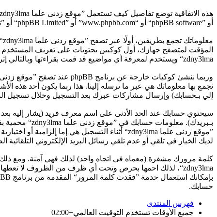
أو ”phpBB software“ أو “www.phpbb.com” أو ”phpBB Limited“ أو ”phpBB Teams“) أية معلومات جُمعت خلال أية دورة من دورات استخدامك (مشار إليها بـ ”معلوماتك“).
zdny3lma“ ويستخدم لمعرفة أي مواضيع قد قمت بقراءتها وبالتالي إثراء تجربة المستخدم.
إلي بـحسابك) وإرسال مشاركات عبرك بعد التسجيل وخلال تسجيل الدخو
سيحتوي حسابك عند الحد الأدنى على اسم معرف فريد (يشار إليه بعد 
بـبريدك). معل
لديك الخيار في تلقي أو عدم تلقي رسائل البريد الإلكتروني التلقائية الصادر
كلمة مرورك مشفرة (معماه في اتجاه واحد) لذلك فهي آمنة. ومع ذلك
حسابك.
فهرس المنتدى
جميع الأوقات تستخدم
التوقيت العالمي+02:00