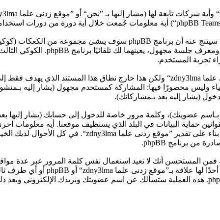
معلوماتك تجمع بطريقين، أولًا عبر تصفح ”موقع زدنى علما zdny3lma“ سينتج عن
المؤقت لمتصفح جهازك، أول كوكيين يحتو
ل (يشار إليه بعد بـمشاركاتك).
بـاسم عضويتك)، وكلمة مرور خاصة للدخول إلى حسابك (يشار إليها بعد
ومات حسابك في ”موقع زدنى علما zdny3lma“ محمية بقوانين حماية البيانات في البلد الذي يستظي
”موقع زدنى علما zdny3lma“ أثناء التسجيل هي إما إلزامية أ
ة من برنامج phpBB.
 فمن المستحسن أنك لا تعيد استعمال نفس كلمة المرور عبر عدة موا
zdny3lma“، لذلك احمها بحرص وتحت أ