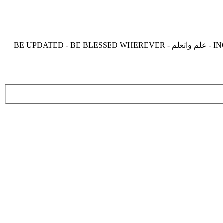
موقع زدنى علما zdny3lma - عالم بلا حدود من العلم و التعلم و المعرفة - INCREASE ME IN KNOWLEDGE - BE BENEFIT - BE USEFUL - علم واتعلم - BE UPDATED - BE BLESSED WHEREVER