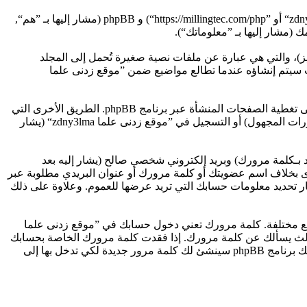
هذه الاتفاقية توضع تفاصيل كيف تستعمل ”موقع زدنى علما zdny3lma“ وأية شركات تابعة لها (مشار إليها بـ ”نحن“ أو ”موقع زدنى علما zdny3lma“ أو ”https://millingtec.com/php“) و phpBB (مشار إليها بـ ”هم“,
ه أن برنامج phpBB سوف ينشئ مجموعة من الكعكات (كوكيز)، والتي هي عبارة عن ملفات نصية صغيرة تُحمل إلى المجلد
يات على تعريف المستخدم ومعرف جلسة مجهول، يعينهما لك تلقائيًا برنامج phpBB. الكوكي الثالث سيتم إنشاؤه عندما تطالع مواضيع ضمن ”موقع زدنى علما
وربما ننشئ كوكيات خارجة عن برنامج phpBB عند تصفح ”موقع زدنى علما zdny3lma“ ولكن هذا خارج نطاق هذا المستند الذي يهدف فقط إلى تغطية الصفحات المنشأة عبر برنامج phpBB. الطريق الأخرى التي
نجمع بها معلوماتك هي عبر ما ترسله إلينا. هذا ربما يكون أحد هذه الأشياء وليس محصورًا فيها: المشاركة كمستحدم مجهول (يشار إليه بـمنشورات المجهول) أو التسجيل في ”موقع زدنى علما zdny3lma“ (يشار
 بـكلمة مرورك) وبريد إلكتروني شخصي صالح (يشار إليه بعد
ف موقعنا. أية معلومات أخرى بخلاف اسم عضويتك أو كلمة مرورك أو عنوان البريدي مطلوبة عبر
و اختيارية بناء على تقدير ”موقع زدنى علما zdny3lma“. في كل الأحوال لديك الخيار تحديد معلومات حسابك التي تريد عرضها للعموم. وعلاوة على ذلك
قع مختلفة. كلمة مرورك تعني دخول حسابك في ”موقع زدنى علما
ي ظرف من الظروف لا تعطها أحدًا لها علاقة بـ”موقع زدنى علما zdny3lma“ أو phpBB أو أي طرف ثالث يسألك عن كلمة مرورك. إذا فقدت كلمة مرورك الخاصة بحسابك
بإمكانك استعمال خدمة ”فقدت كلمة المرور“ المقدمة من برنامج phpBB. هذه العملية ستسألك عن اسم عضويتك وبريدك الإلكتروني وبعد ذلك برنامج phpBB سينشئ لك كلمة مرور جديدة لكي تدخل بها إلى