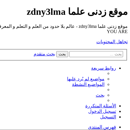
موقع زدنى علما zdny3lma
YOU ARE
تجاهل المحتويات
بحث متقدم
بحث
روابط سريعة
مواضيع لم يُرد عليها
المواضيع النشطة
بحث
الأسئلة المتكررة
تسجيل الدخول
التسجيل
فهرس المنتدى