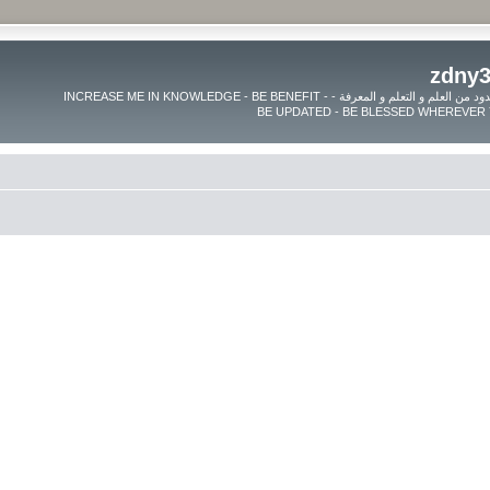
موقع زدنى علما zdny3lma - عالم بلا حدود من العلم و التعلم و المعرفة - INCREASE ME IN KNOWLEDGE - BE BENEFIT -