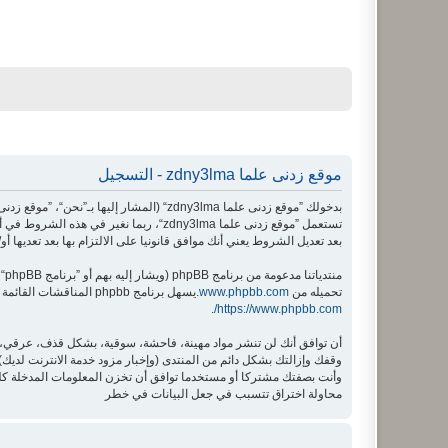
موقع زدنى علما zdny3lma - التسجيل
بعد تعديل الشروط يعني أنك موافق قانونيا على الالتزام بها بعد تعديها أو/
منتدياتنا مدعومة من برنامج phpBB (ويشار إليه بهم أو ”برنامج phpBB“ أو “www.phpbb.com” أو ”phpBB Limited“ أو ”phpBB Teams“) وهو برنامج منتديات مرخص تحت “
تحميله من
www.phpbb.com
.يسهل برنامج phpbb المناقشات القائمة على الإنترنت ؛ phpbb Limited ليست مسؤوله عن السماح و/أو عدم السماح بالمحتوى و/أو السلوك المباح. لمزيد من المعلومات حول phpbb اطلع على
.
https://www.phpbb.com/
محاولة اختراق تتسبب في جعل البيانات في خطر