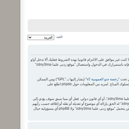
اللغة:
zdny3lma“, ”https://mill“) فإنك توافق قانونيا على الشروط التالية، إذا كنت غير موافق على الالتزام قانونيا بهذه الشروط فعليك ألا تدخل أو/و
تستعمل ”موقع زدنى علما zdny3lma“، ربما نغير في هذه الشروط في أي وقت سنعمل جهدنا لإبلاغك بذلك، ومع أنه من الحكمة أن تطالع هذه الشروط من وقت لآخر فإنه باستمرارك في الدخول واستعمال ”موقع زدنى علما zdny3lma“
رخصة جنو العمومية v2
” (يشار إليها بـ ”GPL“) ومن الممكن
أن توافق أنك لن تنشر مواد مهينة، فاحشة، سوقية، بشكل قذف، عرقي، مهدد، جنسي أو أي نوع يخالف القانون المتبع في دولتك أو الدولة حيث تستظيف ”موقع زدنى علما zdny3lma“، أو أي قانون دولي. فعل أي مما سبق سوف يؤدي إلى
وقفك وإزالتك بشكل دائم من المنتدى (وإخبار مزود خدمة الانترنت لديك). وسوف تُرصد عناوين الآي بي كلها لفرض هذه القوانين. أنت توافق أن ”موقع زدنى علما zdny3lma“ له الحق بإزالة أي موضوع أو تعديله أو نقله أو إغلاقه حسب رأيهم.
وأنت بصفتك مشتركا أو مستخدما توافق أن تخزن المعلومات المدخلة كلها سابقًا في قاعدة بيانات. وحيث أن هذه المعلومات لن تُـعرض إلى أي جهة ثالثة دون علمك، لن يتحمل ”موقع زدنى علما zdny3lma“ ولا phpBB أي مسؤولية حيال