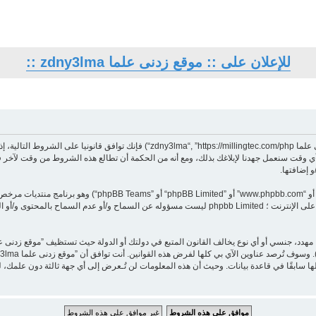
للإعلان على :: موقع زدنى علما zdny3lma ::
بدخولك ”موقع زدنى علما zdny3lma“ (المشار إليها بـ”نحن“، ”موقع زدنى علما ingtec.com/php
و إضافتها.