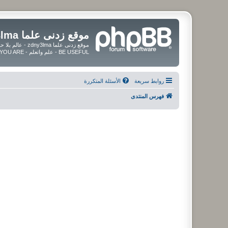
موقع زدنى علما zdny3lma
BE USEFUL - علم واتعلم - BE UPDATED - BE BLESSED WHEREVER YOU ARE
روابط سريعة
الأسئلة المتكررة
فهرس المنتدى