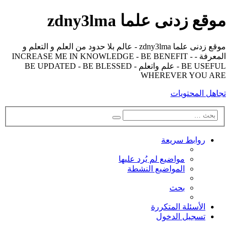
موقع زدنى علما zdny3lma
موقع زدنى علما zdny3lma - عالم بلا حدود من العلم و التعلم و
المعرفة - INCREASE ME IN KNOWLEDGE - BE BENEFIT -
BE USEFUL - علم واتعلم - BE UPDATED - BE BLESSED
WHEREVER YOU ARE
تجاهل المحتويات
بحث
بحث
متقدم
روابط سريعة
مواضيع لم يُرد عليها
المواضيع النشطة
بحث
الأسئلة المتكررة
تسجيل الدخول