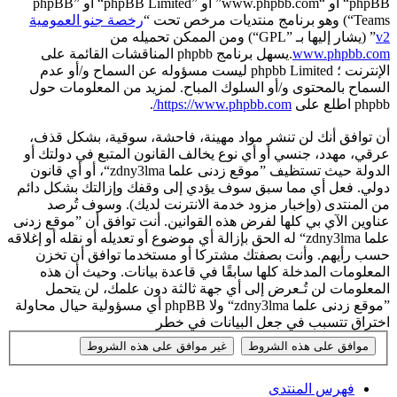
phpBB“ أو “www.phpbb.com” أو ”phpBB Limited“ أو ”phpBB
Teams“) وهو برنامج منتديات مرخص تحت “
رخصة جنو العمومية
v2
” (يشار إليها بـ ”GPL“) ومن الممكن تحميله من
www.phpbb.com
.يسهل برنامج phpbb المناقشات القائمة على
الإنترنت ؛ phpbb Limited ليست مسؤوله عن السماح و/أو عدم
السماح بالمحتوى و/أو السلوك المباح. لمزيد من المعلومات حول
phpbb اطلع على
https://www.phpbb.com/
.
أن توافق أنك لن تنشر مواد مهينة، فاحشة، سوقية، بشكل قذف،
عرقي، مهدد، جنسي أو أي نوع يخالف القانون المتبع في دولتك أو
الدولة حيث تستظيف ”موقع زدنى علما zdny3lma“، أو أي قانون
دولي. فعل أي مما سبق سوف يؤدي إلى وقفك وإزالتك بشكل دائم
من المنتدى (وإخبار مزود خدمة الانترنت لديك). وسوف تُرصد
عناوين الآي بي كلها لفرض هذه القوانين. أنت توافق أن ”موقع زدنى
علما zdny3lma“ له الحق بإزالة أي موضوع أو تعديله أو نقله أو إغلاقه
حسب رأيهم. وأنت بصفتك مشتركا أو مستخدما توافق أن تخزن
المعلومات المدخلة كلها سابقًا في قاعدة بيانات. وحيث أن هذه
المعلومات لن تُـعرض إلى أي جهة ثالثة دون علمك، لن يتحمل
”موقع زدنى علما zdny3lma“ ولا phpBB أي مسؤولية حيال محاولة
اختراق تتسبب في جعل البيانات في خطر
فهرس المنتدى