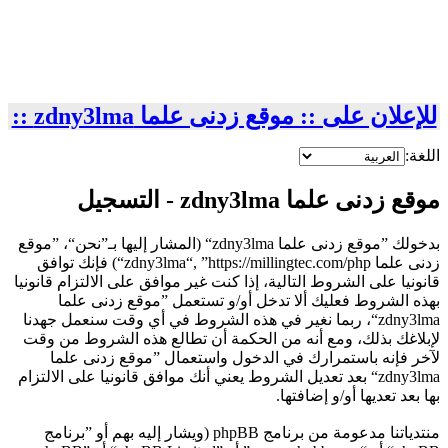
للإعلان على :: موقع زدنى علما zdny3lma ::
اللغة:
موقع زدنى علما zdny3lma - التسجيل
بدخولك ”موقع زدنى علما zdny3lma“ (المشار إليها بـ”نحن“، ”موقع
زدنى علما zdny3lma“, ”https://millingtec.com/php“) فإنك توافق
قانونيا على الشروط التالية، إذا كنت غير موافق على الالتزام قانونيا
بهذه الشروط فعليك ألا تدخل أو/و تستعمل ”موقع زدنى علما
zdny3lma“، ربما نغير في هذه الشروط في أي وقت سنعمل جهدنا
لإبلاغك بذلك، ومع أنه من الحكمة أن تطالع هذه الشروط من وقت
لآخر فإنه باستمرارك في الدخول واستعمال ”موقع زدنى علما
zdny3lma“ بعد تعديل الشروط يعني أنك موافق قانونيا على الالتزام
بها بعد تعديها أو/و إضافتها.
منتدياتنا مدعومة من برنامج phpBB (ويشار إليه بهم أو ”برنامج