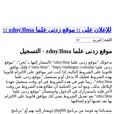
للإعلان على :: موقع زدنى علما zdny3lma ::
اللغة:
موقع زدنى علما zdny3lma - التسجيل
بدخولك ”موقع زدنى علما zdny3lma“ (المشار إليها بـ”نحن“، ”موقع
زدنى علما zdny3lma“, ”https://millingtec.com/php“) فإنك توافق
قانونيا على الشروط التالية، إذا كنت غير موافق على الالتزام قانونيا
بهذه الشروط فعليك ألا تدخل أو/و تستعمل ”موقع زدنى علما
zdny3lma“، ربما نغير في هذه الشروط في أي وقت سنعمل جهدنا
لإبلاغك بذلك، ومع أنه من الحكمة أن تطالع هذه الشروط من وقت
لآخر فإنه باستمرارك في الدخول واستعمال ”موقع زدنى علما
zdny3lma“ بعد تعديل الشروط يعني أنك موافق قانونيا على الالتزام
بها بعد تعديها أو/و إضافتها.
منتدياتنا مدعومة من برنامج phpBB (ويشار إليه بهم أو ”برنامج