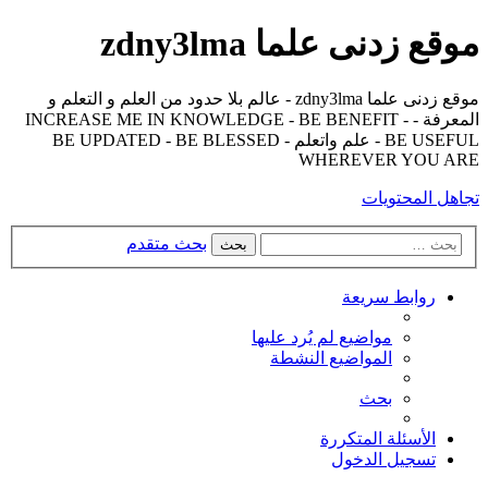
موقع زدنى علما zdny3lma
موقع زدنى علما zdny3lma - عالم بلا حدود من العلم و التعلم و
المعرفة - INCREASE ME IN KNOWLEDGE - BE BENEFIT -
BE USEFUL - علم واتعلم - BE UPDATED - BE BLESSED
WHEREVER YOU ARE
تجاهل المحتويات
بحث متقدم
بحث
روابط سريعة
مواضيع لم يُرد عليها
المواضيع النشطة
بحث
الأسئلة المتكررة
تسجيل الدخول