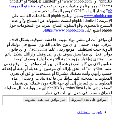
phpBB“ أو “www.phpbb.com” أو ”phpBB Limited“ أو ”phpBB
Teams“) وهو برنامج منتديات مرخص تحت “
رخصة جنو العمومية
v2
” (يشار إليها بـ ”GPL“) ومن الممكن تحميله من
www.phpbb.com
.يسهل برنامج phpbb المناقشات القائمة على
الإنترنت ؛ phpbb Limited ليست مسؤوله عن السماح و/أو عدم
السماح بالمحتوى و/أو السلوك المباح. لمزيد من المعلومات حول
phpbb اطلع على
https://www.phpbb.com/
.
أن توافق أنك لن تنشر مواد مهينة، فاحشة، سوقية، بشكل قذف،
عرقي، مهدد، جنسي أو أي نوع يخالف القانون المتبع في دولتك أو
الدولة حيث تستظيف ”موقع زدنى علما zdny3lma“، أو أي قانون
دولي. فعل أي مما سبق سوف يؤدي إلى وقفك وإزالتك بشكل دائم
من المنتدى (وإخبار مزود خدمة الانترنت لديك). وسوف تُرصد
عناوين الآي بي كلها لفرض هذه القوانين. أنت توافق أن ”موقع زدنى
علما zdny3lma“ له الحق بإزالة أي موضوع أو تعديله أو نقله أو إغلاقه
حسب رأيهم. وأنت بصفتك مشتركا أو مستخدما توافق أن تخزن
المعلومات المدخلة كلها سابقًا في قاعدة بيانات. وحيث أن هذه
المعلومات لن تُـعرض إلى أي جهة ثالثة دون علمك، لن يتحمل
”موقع زدنى علما zdny3lma“ ولا phpBB أي مسؤولية حيال محاولة
اختراق تتسبب في جعل البيانات في خطر
فهرس المنتدى