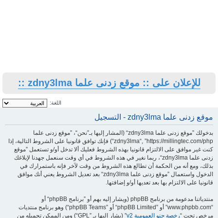
للإعلان على :: موقع زدنى علما zdny3lma ::
اللغة:
موقع زدنى علما zdny3lma - التسجيل
بدخولك ”موقع زدنى علما zdny3lma“ (المشار إليها بـ”نحن“، ”موقع زدنى علما
zdny3lma“, ”https://millingtec.com/php“) فإنك توافق قانونيا على الشروط التالية، إذا
كنت غير موافق على الالتزام قانونيا بهذه الشروط فعليك ألا تدخل أو/و تستعمل ”موقع
زدنى علما zdny3lma“، ربما نغير في هذه الشروط في أي وقت سنعمل جهدنا لإبلاغك
بذلك، ومع أنه من الحكمة أن تطالع هذه الشروط من وقت لآخر فإنه باستمرارك في
الدخول واستعمال ”موقع زدنى علما zdny3lma“ بعد تعديل الشروط يعني أنك موافق
قانونيا على الالتزام بها بعد تعديها أو/و إضافتها.
منتدياتنا مدعومة من برنامج phpBB (ويشار إليه بهم أو ”برنامج phpBB“ أو
“www.phpbb.com” أو ”phpBB Limited“ أو ”phpBB Teams“) وهو برنامج منتديات
مرخص تحت “
رخصة جنو العمومية v2
” (يشار إليها بـ ”GPL“) ومن الممكن تحميله من