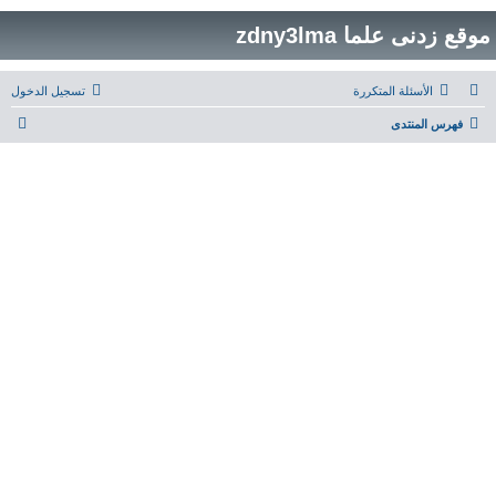
موقع زدنى علما zdny3lma
الأسئلة المتكررة
تسجيل الدخول
ب
فهرس المنتدى
ح
ث