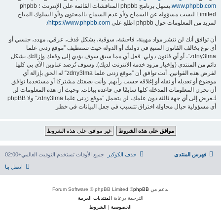
www.phpbb.com
.يسهل برنامج phpbb المناقشات القائمة على الإنترنت ؛ phpbb
Limited ليست مسؤوله عن السماح و/أو عدم السماح بالمحتوى و/أو السلوك المباح.
لمزيد من المعلومات حول phpbb اطلع على
https://www.phpbb.com/
.
أن توافق أنك لن تنشر مواد مهينة، فاحشة، سوقية، بشكل قذف، عرقي، مهدد، جنسي أو
أي نوع يخالف القانون المتبع في دولتك أو الدولة حيث تستظيف ”موقع زدنى علما
zdny3lma“، أو أي قانون دولي. فعل أي مما سبق سوف يؤدي إلى وقفك وإزالتك بشكل
دائم من المنتدى (وإخبار مزود خدمة الانترنت لديك). وسوف تُرصد عناوين الآي بي كلها
لفرض هذه القوانين. أنت توافق أن ”موقع زدنى علما zdny3lma“ له الحق بإزالة أي
موضوع أو تعديله أو نقله أو إغلاقه حسب رأيهم. وأنت بصفتك مشتركا أو مستخدما توافق
أن تخزن المعلومات المدخلة كلها سابقًا في قاعدة بيانات. وحيث أن هذه المعلومات لن
تُـعرض إلى أي جهة ثالثة دون علمك، لن يتحمل ”موقع زدنى علما zdny3lma“ ولا phpBB
أي مسؤولية حيال محاولة اختراق تتسبب في جعل البيانات في خطر
فهرس المنتدى
حذف الكوكيز
جميع الأوقات تستخدم
التوقيت العالمي+02:00
اتصل بنا
بدعم من
phpBB
® Forum Software © phpBB Limited
الترجمة برعاية
المنتديات العربية
الخصوصية
|
الشروط